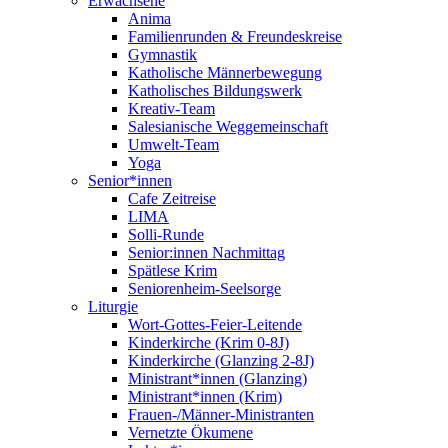
Erwachsene
Anima
Familienrunden & Freundeskreise
Gymnastik
Katholische Männerbewegung
Katholisches Bildungswerk
Kreativ-Team
Salesianische Weggemeinschaft
Umwelt-Team
Yoga
Senior*innen
Cafe Zeitreise
LIMA
Solli-Runde
Senior:innen Nachmittag
Spätlese Krim
Seniorenheim-Seelsorge
Liturgie
Wort-Gottes-Feier-Leitende
Kinderkirche (Krim 0-8J)
Kinderkirche (Glanzing 2-8J)
Ministrant*innen (Glanzing)
Ministrant*innen (Krim)
Frauen-/Männer-Ministranten
Vernetzte Ökumene