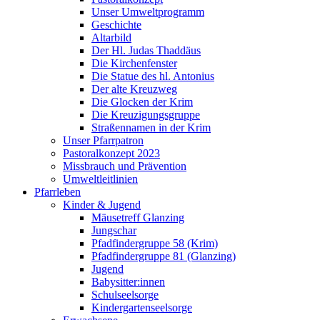
Unser Umweltprogramm
Geschichte
Altarbild
Der Hl. Judas Thaddäus
Die Kirchenfenster
Die Statue des hl. Antonius
Der alte Kreuzweg
Die Glocken der Krim
Die Kreuzigungsgruppe
Straßennamen in der Krim
Unser Pfarrpatron
Pastoralkonzept 2023
Missbrauch und Prävention
Umweltleitlinien
Pfarrleben
Kinder & Jugend
Mäusetreff Glanzing
Jungschar
Pfadfindergruppe 58 (Krim)
Pfadfindergruppe 81 (Glanzing)
Jugend
Babysitter:innen
Schulseelsorge
Kindergartenseelsorge