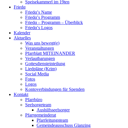
Speisekammerl im 19ten
Friedα
Friedα’s Name
Friedα’s Programm
Friedα – Programm – Überblick
Friedα’s Logos
Kalender
Aktuelles
Was uns bewegt(e)
Veranstaltungen
Pfarrblatt MITEINANDER
Verlautbarungen
Gottesdiensteinteilung
Liedpläne (Krim)
Social Media
Fotos
Logos
Kontoverbindungen für Spenden
Kontakt
Pfarrbüro
Seelsorgeteam
Aushilfsseelsorger
Pfarrgemeinderat
Pfarrleitungsteam
Gemeindeausschuss Glanzing