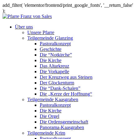
add_filter( 'elementor/frontend/print_google_fonts', '__return_false'
);
Über uns
Unsere Pfarre
Teilgemeinde Glanzing
Pastoralkonzept
Geschichte
Die “Notkirche”
Die Kirche
Das Altarkreuz
Die Vorkapelle
Der Kreuzweg aus Steinen
Der Glockenturm
Die “Dank-Schalen”
Die „Kerze der Hoffnung“
Teilgemeinde Kaasgraben
Pastoralkonzept
Die Kirche
Die Orgel
Die Ordensgemeinschaft
Panorama-Kaasgraben
Teilgemeinde Krim
Pastoralkonzept