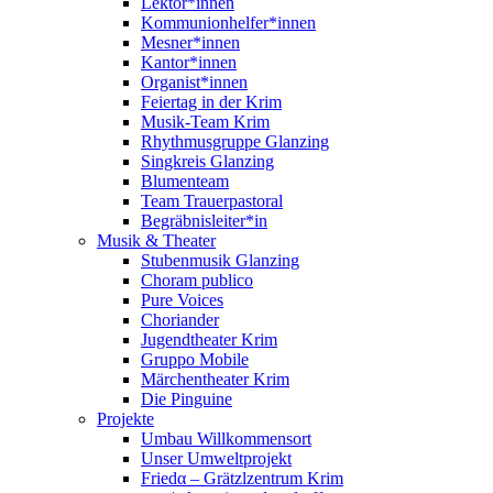
Lektor*innen
Kommunionhelfer*innen
Mesner*innen
Kantor*innen
Organist*innen
Feiertag in der Krim
Musik-Team Krim
Rhythmusgruppe Glanzing
Singkreis Glanzing
Blumenteam
Team Trauerpastoral
Begräbnisleiter*in
Musik & Theater
Stubenmusik Glanzing
Choram publico
Pure Voices
Choriander
Jugendtheater Krim
Gruppo Mobile
Märchentheater Krim
Die Pinguine
Projekte
Umbau Willkommensort
Unser Umweltprojekt
Friedα – Grätzlzentrum Krim