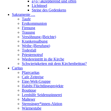
a+o | akzeptierend und offen
Lichtinsel
Steine des Gedenkens
Sakramente …
Taufe
Erstkommunion
Firmung
Trauung
Versöhnung (Beichte)
Krankensalbung
Weihe (Berufung)
Todesfall
Priesternotruf
Wiedereintritt in die Kirche
Schwierigkeiten mit dem Kirchenbeitrag?
Caritas
Pfarrcaritas
Cafe Zeitreise
Eine-Welt-Gruppe
Habibi Flüchtlingsprojekte
Boutique
Lernhilfe Seidenspinnerei
Malteser
Sternsinger*innen-Aktion
Wärmestube