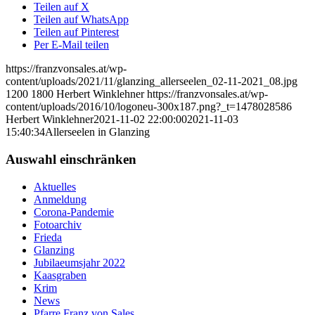
Teilen auf X
Teilen auf WhatsApp
Teilen auf Pinterest
Per E-Mail teilen
https://franzvonsales.at/wp-
content/uploads/2021/11/glanzing_allerseelen_02-11-2021_08.jpg
1200
1800
Herbert Winklehner
https://franzvonsales.at/wp-
content/uploads/2016/10/logoneu-300x187.png?_t=1478028586
Herbert Winklehner
2021-11-02 22:00:00
2021-11-03
15:40:34
Allerseelen in Glanzing
Auswahl einschränken
Aktuelles
Anmeldung
Corona-Pandemie
Fotoarchiv
Frieda
Glanzing
Jubilaeumsjahr 2022
Kaasgraben
Krim
News
Pfarre Franz von Sales