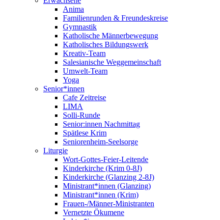
Erwachsene
Anima
Familienrunden & Freundeskreise
Gymnastik
Katholische Männerbewegung
Katholisches Bildungswerk
Kreativ-Team
Salesianische Weggemeinschaft
Umwelt-Team
Yoga
Senior*innen
Cafe Zeitreise
LIMA
Solli-Runde
Senior:innen Nachmittag
Spätlese Krim
Seniorenheim-Seelsorge
Liturgie
Wort-Gottes-Feier-Leitende
Kinderkirche (Krim 0-8J)
Kinderkirche (Glanzing 2-8J)
Ministrant*innen (Glanzing)
Ministrant*innen (Krim)
Frauen-/Männer-Ministranten
Vernetzte Ökumene