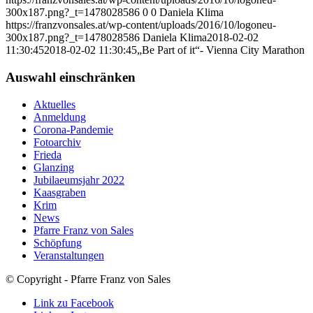
300x187.png?_t=1478028586
0
0
Daniela Klima
https://franzvonsales.at/wp-content/uploads/2016/10/logoneu-
300x187.png?_t=1478028586
Daniela Klima
2018-02-02
11:30:45
2018-02-02 11:30:45
„Be Part of it“- Vienna City Marathon
Auswahl einschränken
Aktuelles
Anmeldung
Corona-Pandemie
Fotoarchiv
Frieda
Glanzing
Jubilaeumsjahr 2022
Kaasgraben
Krim
News
Pfarre Franz von Sales
Schöpfung
Veranstaltungen
© Copyright - Pfarre Franz von Sales
Link zu Facebook