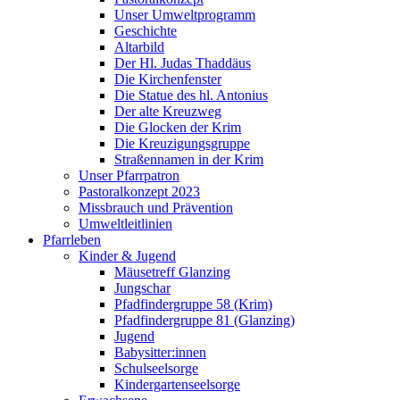
Unser Umweltprogramm
Geschichte
Altarbild
Der Hl. Judas Thaddäus
Die Kirchenfenster
Die Statue des hl. Antonius
Der alte Kreuzweg
Die Glocken der Krim
Die Kreuzigungsgruppe
Straßennamen in der Krim
Unser Pfarrpatron
Pastoralkonzept 2023
Missbrauch und Prävention
Umweltleitlinien
Pfarrleben
Kinder & Jugend
Mäusetreff Glanzing
Jungschar
Pfadfindergruppe 58 (Krim)
Pfadfindergruppe 81 (Glanzing)
Jugend
Babysitter:innen
Schulseelsorge
Kindergartenseelsorge