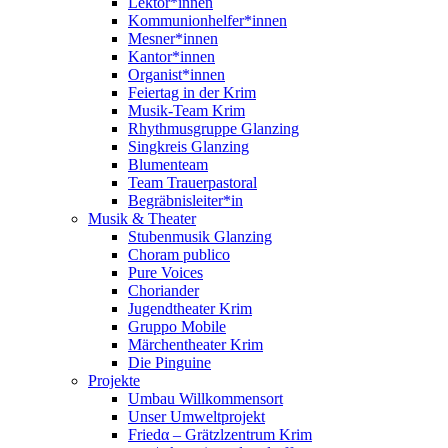
Lektor*innen
Kommunionhelfer*innen
Mesner*innen
Kantor*innen
Organist*innen
Feiertag in der Krim
Musik-Team Krim
Rhythmusgruppe Glanzing
Singkreis Glanzing
Blumenteam
Team Trauerpastoral
Begräbnisleiter*in
Musik & Theater
Stubenmusik Glanzing
Choram publico
Pure Voices
Choriander
Jugendtheater Krim
Gruppo Mobile
Märchentheater Krim
Die Pinguine
Projekte
Umbau Willkommensort
Unser Umweltprojekt
Friedα – Grätzlzentrum Krim