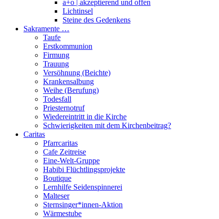
a+o | akzeptierend und offen
Lichtinsel
Steine des Gedenkens
Sakramente …
Taufe
Erstkommunion
Firmung
Trauung
Versöhnung (Beichte)
Krankensalbung
Weihe (Berufung)
Todesfall
Priesternotruf
Wiedereintritt in die Kirche
Schwierigkeiten mit dem Kirchenbeitrag?
Caritas
Pfarrcaritas
Cafe Zeitreise
Eine-Welt-Gruppe
Habibi Flüchtlingsprojekte
Boutique
Lernhilfe Seidenspinnerei
Malteser
Sternsinger*innen-Aktion
Wärmestube