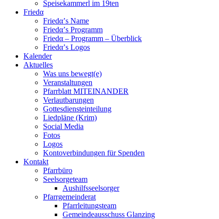
Speisekammerl im 19ten
Friedα
Friedα’s Name
Friedα’s Programm
Friedα – Programm – Überblick
Friedα’s Logos
Kalender
Aktuelles
Was uns bewegt(e)
Veranstaltungen
Pfarrblatt MITEINANDER
Verlautbarungen
Gottesdiensteinteilung
Liedpläne (Krim)
Social Media
Fotos
Logos
Kontoverbindungen für Spenden
Kontakt
Pfarrbüro
Seelsorgeteam
Aushilfsseelsorger
Pfarrgemeinderat
Pfarrleitungsteam
Gemeindeausschuss Glanzing