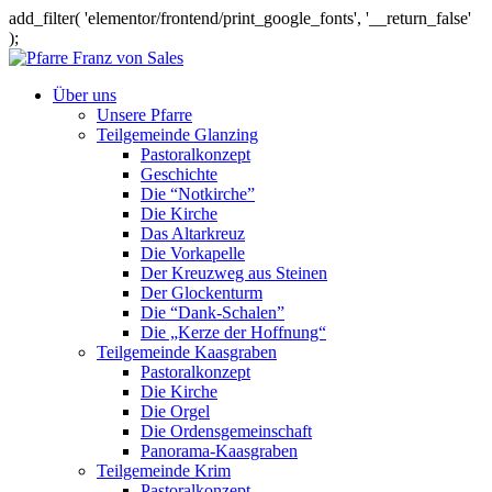
add_filter( 'elementor/frontend/print_google_fonts', '__return_false'
);
Über uns
Unsere Pfarre
Teilgemeinde Glanzing
Pastoralkonzept
Geschichte
Die “Notkirche”
Die Kirche
Das Altarkreuz
Die Vorkapelle
Der Kreuzweg aus Steinen
Der Glockenturm
Die “Dank-Schalen”
Die „Kerze der Hoffnung“
Teilgemeinde Kaasgraben
Pastoralkonzept
Die Kirche
Die Orgel
Die Ordensgemeinschaft
Panorama-Kaasgraben
Teilgemeinde Krim
Pastoralkonzept