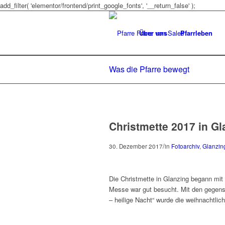
add_filter( 'elementor/frontend/print_google_fonts', '__return_false' );
Über uns
Pfarrleben
Was die Pfarre bewegt
Christmette 2017 in Gl
/
30. Dezember 2017
in
Fotoarchiv
,
Glanzin
Die Christmette in Glanzing begann mit
Messe war gut besucht. Mit den gegen
– heilige Nacht“ wurde die weihnachtli