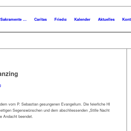
Sakramente …
Caritas
Friedα
Kalender
Aktuelles
Kont
anzing
g
 dem vom P. Sebastian gesungenen Evangelium. Die feierliche Hl
seitigen Segenswünschen und dem abschliessenden „Stille Nacht
che Andacht beendet.