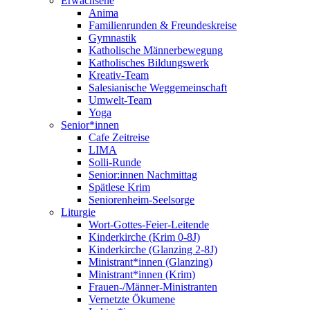
Erwachsene
Anima
Familienrunden & Freundeskreise
Gymnastik
Katholische Männerbewegung
Katholisches Bildungswerk
Kreativ-Team
Salesianische Weggemeinschaft
Umwelt-Team
Yoga
Senior*innen
Cafe Zeitreise
LIMA
Solli-Runde
Senior:innen Nachmittag
Spätlese Krim
Seniorenheim-Seelsorge
Liturgie
Wort-Gottes-Feier-Leitende
Kinderkirche (Krim 0-8J)
Kinderkirche (Glanzing 2-8J)
Ministrant*innen (Glanzing)
Ministrant*innen (Krim)
Frauen-/Männer-Ministranten
Vernetzte Ökumene