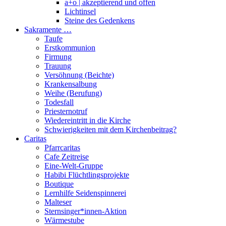
a+o | akzeptierend und offen
Lichtinsel
Steine des Gedenkens
Sakramente …
Taufe
Erstkommunion
Firmung
Trauung
Versöhnung (Beichte)
Krankensalbung
Weihe (Berufung)
Todesfall
Priesternotruf
Wiedereintritt in die Kirche
Schwierigkeiten mit dem Kirchenbeitrag?
Caritas
Pfarrcaritas
Cafe Zeitreise
Eine-Welt-Gruppe
Habibi Flüchtlingsprojekte
Boutique
Lernhilfe Seidenspinnerei
Malteser
Sternsinger*innen-Aktion
Wärmestube