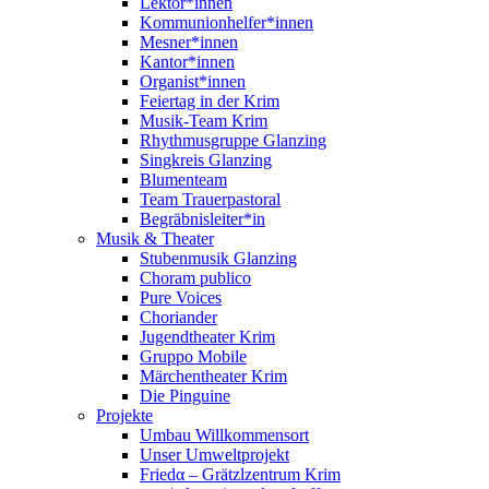
Lektor*innen
Kommunionhelfer*innen
Mesner*innen
Kantor*innen
Organist*innen
Feiertag in der Krim
Musik-Team Krim
Rhythmusgruppe Glanzing
Singkreis Glanzing
Blumenteam
Team Trauerpastoral
Begräbnisleiter*in
Musik & Theater
Stubenmusik Glanzing
Choram publico
Pure Voices
Choriander
Jugendtheater Krim
Gruppo Mobile
Märchentheater Krim
Die Pinguine
Projekte
Umbau Willkommensort
Unser Umweltprojekt
Friedα – Grätzlzentrum Krim