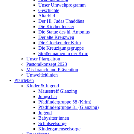
Unser Umweltprogramm
Geschichte
Altarbild
Der Hl. Judas Thaddäus
Die Kirchenfenster
Die Statue des hl. Antonius
Der alte Kreuzweg
Die Glocken der Krim
Die Kreuzigungsgruppe
Straßennamen in der Krim
Unser Pfarrpatron
Pastoralkonzept 2023
Missbrauch und Prävention
Umweltleitlinien
Pfarrleben
Kinder & Jugend
Mäusetreff Glanzing
Jungschar
Pfadfindergruppe 58 (Krim)
Pfadfindergruppe 81 (Glanzing)
Jugend
Babysitter:innen
Schulseelsorge
Kindergartenseelsorge