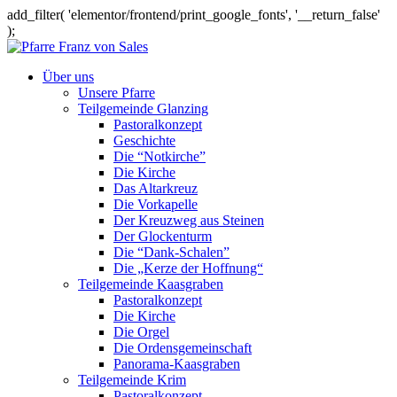
add_filter( 'elementor/frontend/print_google_fonts', '__return_false'
);
Über uns
Unsere Pfarre
Teilgemeinde Glanzing
Pastoralkonzept
Geschichte
Die “Notkirche”
Die Kirche
Das Altarkreuz
Die Vorkapelle
Der Kreuzweg aus Steinen
Der Glockenturm
Die “Dank-Schalen”
Die „Kerze der Hoffnung“
Teilgemeinde Kaasgraben
Pastoralkonzept
Die Kirche
Die Orgel
Die Ordensgemeinschaft
Panorama-Kaasgraben
Teilgemeinde Krim
Pastoralkonzept