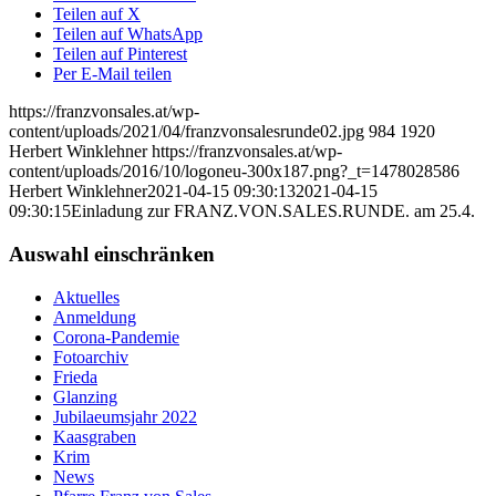
Teilen auf X
Teilen auf WhatsApp
Teilen auf Pinterest
Per E-Mail teilen
https://franzvonsales.at/wp-
content/uploads/2021/04/franzvonsalesrunde02.jpg
984
1920
Herbert Winklehner
https://franzvonsales.at/wp-
content/uploads/2016/10/logoneu-300x187.png?_t=1478028586
Herbert Winklehner
2021-04-15 09:30:13
2021-04-15
09:30:15
Einladung zur FRANZ.VON.SALES.RUNDE. am 25.4.
Auswahl einschränken
Aktuelles
Anmeldung
Corona-Pandemie
Fotoarchiv
Frieda
Glanzing
Jubilaeumsjahr 2022
Kaasgraben
Krim
News