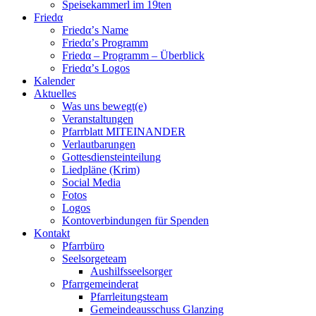
Speisekammerl im 19ten
Friedα
Friedα’s Name
Friedα’s Programm
Friedα – Programm – Überblick
Friedα’s Logos
Kalender
Aktuelles
Was uns bewegt(e)
Veranstaltungen
Pfarrblatt MITEINANDER
Verlautbarungen
Gottesdiensteinteilung
Liedpläne (Krim)
Social Media
Fotos
Logos
Kontoverbindungen für Spenden
Kontakt
Pfarrbüro
Seelsorgeteam
Aushilfsseelsorger
Pfarrgemeinderat
Pfarrleitungsteam
Gemeindeausschuss Glanzing