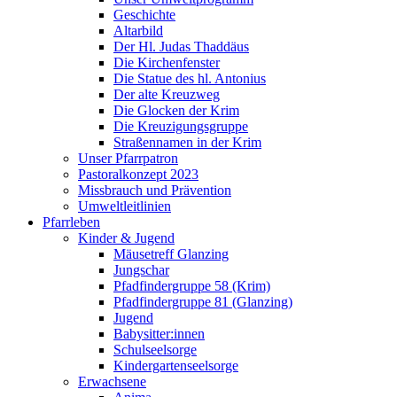
Geschichte
Altarbild
Der Hl. Judas Thaddäus
Die Kirchenfenster
Die Statue des hl. Antonius
Der alte Kreuzweg
Die Glocken der Krim
Die Kreuzigungsgruppe
Straßennamen in der Krim
Unser Pfarrpatron
Pastoralkonzept 2023
Missbrauch und Prävention
Umweltleitlinien
Pfarrleben
Kinder & Jugend
Mäusetreff Glanzing
Jungschar
Pfadfindergruppe 58 (Krim)
Pfadfindergruppe 81 (Glanzing)
Jugend
Babysitter:innen
Schulseelsorge
Kindergartenseelsorge
Erwachsene