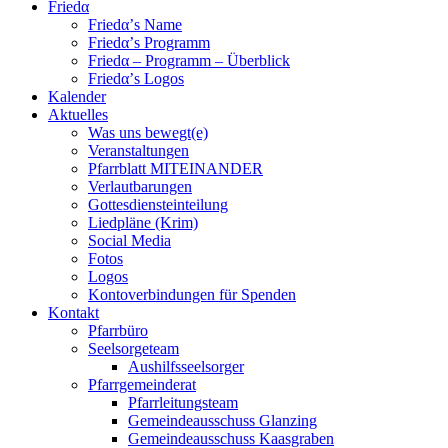
Friedα
Friedα’s Name
Friedα’s Programm
Friedα – Programm – Überblick
Friedα’s Logos
Kalender
Aktuelles
Was uns bewegt(e)
Veranstaltungen
Pfarrblatt MITEINANDER
Verlautbarungen
Gottesdiensteinteilung
Liedpläne (Krim)
Social Media
Fotos
Logos
Kontoverbindungen für Spenden
Kontakt
Pfarrbüro
Seelsorgeteam
Aushilfsseelsorger
Pfarrgemeinderat
Pfarrleitungsteam
Gemeindeausschuss Glanzing
Gemeindeausschuss Kaasgraben