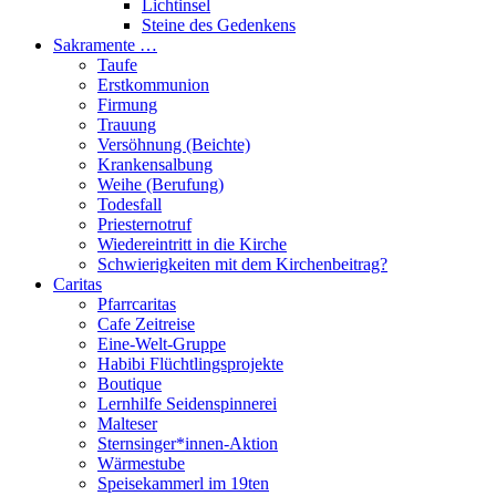
Lichtinsel
Steine des Gedenkens
Sakramente …
Taufe
Erstkommunion
Firmung
Trauung
Versöhnung (Beichte)
Krankensalbung
Weihe (Berufung)
Todesfall
Priesternotruf
Wiedereintritt in die Kirche
Schwierigkeiten mit dem Kirchenbeitrag?
Caritas
Pfarrcaritas
Cafe Zeitreise
Eine-Welt-Gruppe
Habibi Flüchtlingsprojekte
Boutique
Lernhilfe Seidenspinnerei
Malteser
Sternsinger*innen-Aktion
Wärmestube
Speisekammerl im 19ten