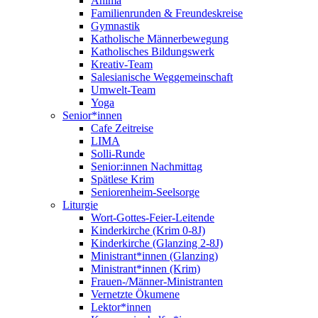
Anima
Familienrunden & Freundeskreise
Gymnastik
Katholische Männerbewegung
Katholisches Bildungswerk
Kreativ-Team
Salesianische Weggemeinschaft
Umwelt-Team
Yoga
Senior*innen
Cafe Zeitreise
LIMA
Solli-Runde
Senior:innen Nachmittag
Spätlese Krim
Seniorenheim-Seelsorge
Liturgie
Wort-Gottes-Feier-Leitende
Kinderkirche (Krim 0-8J)
Kinderkirche (Glanzing 2-8J)
Ministrant*innen (Glanzing)
Ministrant*innen (Krim)
Frauen-/Männer-Ministranten
Vernetzte Ökumene
Lektor*innen