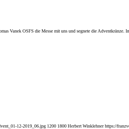
homas Vanek OSFS die Messe mit uns und segnete die Adventkränze. Im
radvent_01-12-2019_06.jpg
1200
1800
Herbert Winklehner
https://fran