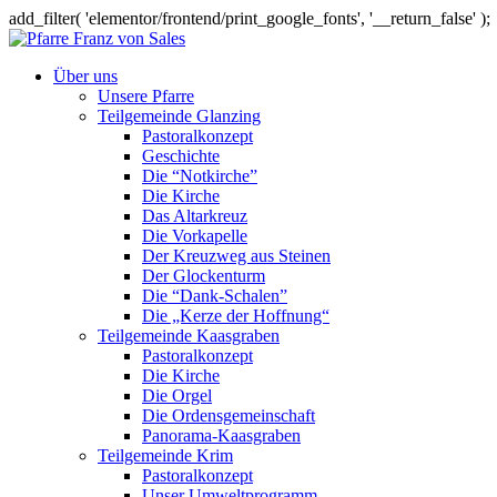
add_filter( 'elementor/frontend/print_google_fonts', '__return_false' );
Über uns
Unsere Pfarre
Teilgemeinde Glanzing
Pastoralkonzept
Geschichte
Die “Notkirche”
Die Kirche
Das Altarkreuz
Die Vorkapelle
Der Kreuzweg aus Steinen
Der Glockenturm
Die “Dank-Schalen”
Die „Kerze der Hoffnung“
Teilgemeinde Kaasgraben
Pastoralkonzept
Die Kirche
Die Orgel
Die Ordensgemeinschaft
Panorama-Kaasgraben
Teilgemeinde Krim
Pastoralkonzept
Unser Umweltprogramm