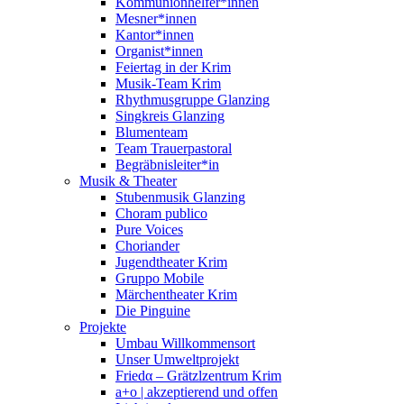
Kommunionhelfer*innen
Mesner*innen
Kantor*innen
Organist*innen
Feiertag in der Krim
Musik-Team Krim
Rhythmusgruppe Glanzing
Singkreis Glanzing
Blumenteam
Team Trauerpastoral
Begräbnisleiter*in
Musik & Theater
Stubenmusik Glanzing
Choram publico
Pure Voices
Choriander
Jugendtheater Krim
Gruppo Mobile
Märchentheater Krim
Die Pinguine
Projekte
Umbau Willkommensort
Unser Umweltprojekt
Friedα – Grätzlzentrum Krim
a+o | akzeptierend und offen