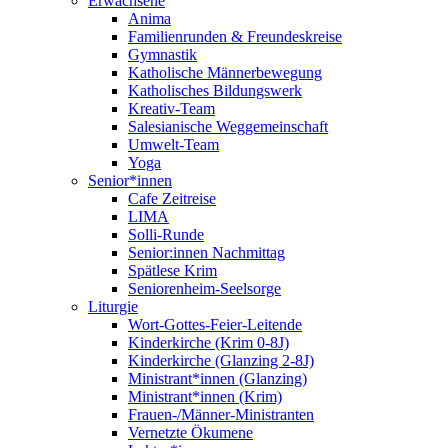
Erwachsene
Anima
Familienrunden & Freundeskreise
Gymnastik
Katholische Männerbewegung
Katholisches Bildungswerk
Kreativ-Team
Salesianische Weggemeinschaft
Umwelt-Team
Yoga
Senior*innen
Cafe Zeitreise
LIMA
Solli-Runde
Senior:innen Nachmittag
Spätlese Krim
Seniorenheim-Seelsorge
Liturgie
Wort-Gottes-Feier-Leitende
Kinderkirche (Krim 0-8J)
Kinderkirche (Glanzing 2-8J)
Ministrant*innen (Glanzing)
Ministrant*innen (Krim)
Frauen-/Männer-Ministranten
Vernetzte Ökumene