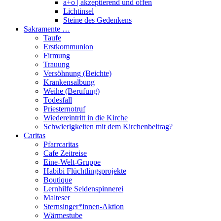
a+o | akzeptierend und offen
Lichtinsel
Steine des Gedenkens
Sakramente …
Taufe
Erstkommunion
Firmung
Trauung
Versöhnung (Beichte)
Krankensalbung
Weihe (Berufung)
Todesfall
Priesternotruf
Wiedereintritt in die Kirche
Schwierigkeiten mit dem Kirchenbeitrag?
Caritas
Pfarrcaritas
Cafe Zeitreise
Eine-Welt-Gruppe
Habibi Flüchtlingsprojekte
Boutique
Lernhilfe Seidenspinnerei
Malteser
Sternsinger*innen-Aktion
Wärmestube