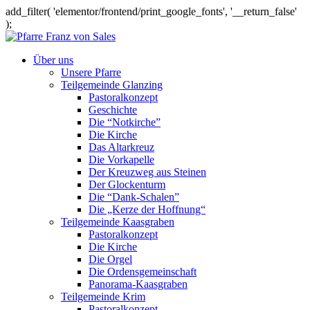
add_filter( 'elementor/frontend/print_google_fonts', '__return_false'
);
Über uns
Unsere Pfarre
Teilgemeinde Glanzing
Pastoralkonzept
Geschichte
Die “Notkirche”
Die Kirche
Das Altarkreuz
Die Vorkapelle
Der Kreuzweg aus Steinen
Der Glockenturm
Die “Dank-Schalen”
Die „Kerze der Hoffnung“
Teilgemeinde Kaasgraben
Pastoralkonzept
Die Kirche
Die Orgel
Die Ordensgemeinschaft
Panorama-Kaasgraben
Teilgemeinde Krim
Pastoralkonzept