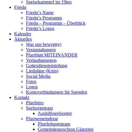
Speisekammerl im 19ten
Friedα
Friedα’s Name
Friedα’s Programm
Friedα – Programm – Überblick
Friedα’s Logos
Kalender
Aktuelles
Was uns bewegt(e)
Veranstaltungen
Pfarrblatt MITEINANDER
Verlautbarungen
Gottesdiensteinteilung
Liedpläne (Krim)
Social Media
Fotos
Logos
Kontoverbindungen für Spenden
Kontakt
Pfarrbüro
Seelsorgeteam
Aushilfsseelsorger
Pfarrgemeinderat
Pfarrleitungsteam
Gemeindeausschuss Glanzing