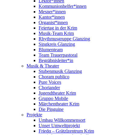
Lektor*innen
Kommunionhelfer*innen
Mesner*innen
Kantor*innen
Organist*innen
Feiertag in der Krim
Musik-Team Krim
Rhythmusgruppe Glanzing
Singkreis Glanzing
Blumenteam
Team Trauerpastoral
Begräbnisleiter*in
Musik & Theater
Stubenmusik Glanzing
Choram publico
Pure Voices
Choriander
Jugendtheater Krim
Gruppo Mobile
Märchentheater Krim
Die Pinguine
Projekte
Umbau Willkommensort
Unser Umweltprojekt
Friedα – Grätzlzentrum Krim