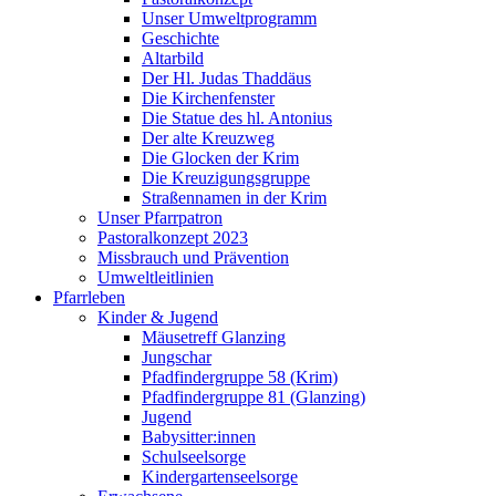
Unser Umweltprogramm
Geschichte
Altarbild
Der Hl. Judas Thaddäus
Die Kirchenfenster
Die Statue des hl. Antonius
Der alte Kreuzweg
Die Glocken der Krim
Die Kreuzigungsgruppe
Straßennamen in der Krim
Unser Pfarrpatron
Pastoralkonzept 2023
Missbrauch und Prävention
Umweltleitlinien
Pfarrleben
Kinder & Jugend
Mäusetreff Glanzing
Jungschar
Pfadfindergruppe 58 (Krim)
Pfadfindergruppe 81 (Glanzing)
Jugend
Babysitter:innen
Schulseelsorge
Kindergartenseelsorge