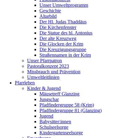
Unser Umweltprogramm
Geschichte
Altarbild
Der Hl. Judas Thaddäus
Die Kirchenfenster
Die Statue des hl. Antonius
Der alte Kreuzweg
Die Glocken der Krim
Die Kreuzigungsgruppe
Straßennamen in der Krim
Unser Pfarrpatron
Pastoralkonzept 2023
Missbrauch und Prävention
Umweltleitlinien
Pfarrleben
Kinder & Jugend
Mäusetreff Glanzing
Jungschar
Pfadfindergruppe 58 (Krim)
Pfadfindergruppe 81 (Glanzing)
Jugend
Babysitter:innen
Schulseelsorge
Kindergartenseelsorge