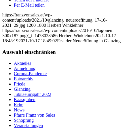
Per E-Mail teilen
https://franzvonsales.at/wp-
content/uploads/2021/10/glanzing_neueroeffnung_17-10-
2021_29.jpg
1200
1800
Herbert Winklehner
https://franzvonsales.at/wp-content/uploads/2016/10/logoneu-
300x187.png?_t=1478028586
Herbert Winklehner
2021-10-17
18:48:19
2021-10-17 18:49:02
Fest der Neueröffnung in Glanzing
Auswahl einschränken
Aktuelles
Anmeldung
Corona-Pandemie
Fotoarchiv
Frieda
Glanzing
Jubilaeumsjahr 2022
Kaasgraben
Krim
News
Pfarre Franz von Sales
Schöpfung
Veranstaltungen