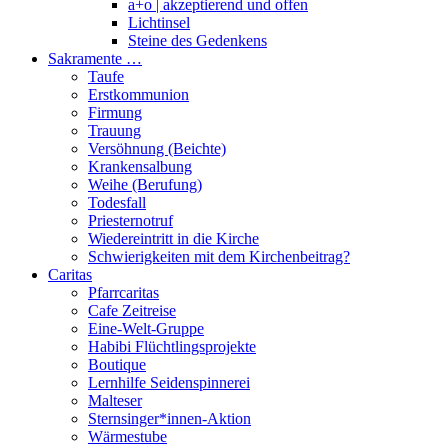
a+o | akzeptierend und offen
Lichtinsel
Steine des Gedenkens
Sakramente …
Taufe
Erstkommunion
Firmung
Trauung
Versöhnung (Beichte)
Krankensalbung
Weihe (Berufung)
Todesfall
Priesternotruf
Wiedereintritt in die Kirche
Schwierigkeiten mit dem Kirchenbeitrag?
Caritas
Pfarrcaritas
Cafe Zeitreise
Eine-Welt-Gruppe
Habibi Flüchtlingsprojekte
Boutique
Lernhilfe Seidenspinnerei
Malteser
Sternsinger*innen-Aktion
Wärmestube