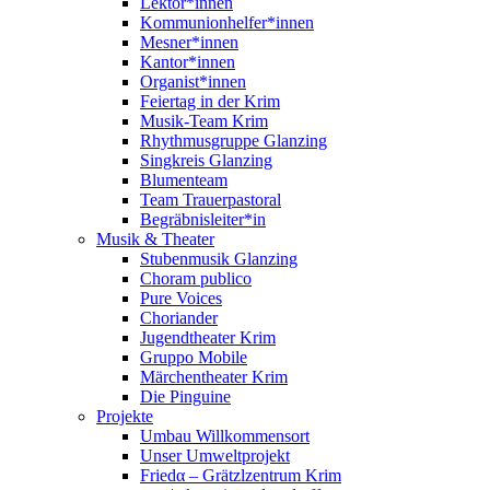
Lektor*innen
Kommunionhelfer*innen
Mesner*innen
Kantor*innen
Organist*innen
Feiertag in der Krim
Musik-Team Krim
Rhythmusgruppe Glanzing
Singkreis Glanzing
Blumenteam
Team Trauerpastoral
Begräbnisleiter*in
Musik & Theater
Stubenmusik Glanzing
Choram publico
Pure Voices
Choriander
Jugendtheater Krim
Gruppo Mobile
Märchentheater Krim
Die Pinguine
Projekte
Umbau Willkommensort
Unser Umweltprojekt
Friedα – Grätzlzentrum Krim