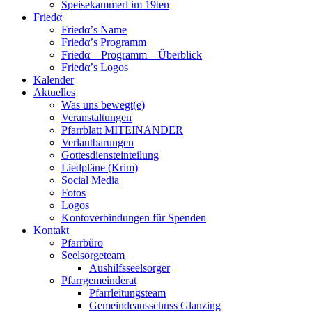
Speisekammerl im 19ten
Friedα
Friedα’s Name
Friedα’s Programm
Friedα – Programm – Überblick
Friedα’s Logos
Kalender
Aktuelles
Was uns bewegt(e)
Veranstaltungen
Pfarrblatt MITEINANDER
Verlautbarungen
Gottesdiensteinteilung
Liedpläne (Krim)
Social Media
Fotos
Logos
Kontoverbindungen für Spenden
Kontakt
Pfarrbüro
Seelsorgeteam
Aushilfsseelsorger
Pfarrgemeinderat
Pfarrleitungsteam
Gemeindeausschuss Glanzing