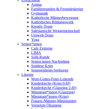
Erwachsene
Anima
Familienrunden & Freundeskreise
Gymnastik
Katholische Männerbewegung
Katholisches Bildungswerk
Kreativ-Team
Salesianische Weggemeinschaft
Umwelt-Team
Yoga
Senior*innen
Cafe Zeitreise
LIMA
Solli-Runde
Senior:innen Nachmittag
Spätlese Krim
Seniorenheim-Seelsorge
Liturgie
Wort-Gottes-Feier-Leitende
Kinderkirche (Krim 0-8J)
Kinderkirche (Glanzing 2-8J)
Ministrant*innen (Glanzing)
Ministrant*innen (Krim)
Frauen-/Männer-Ministranten
Vernetzte Ökumene