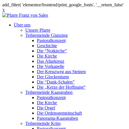
add_filter( 'elementor/frontend/print_google_fonts', '__return_false'
);
Über uns
Unsere Pfarre
Teilgemeinde Glanzing
Pastoralkonzept
Geschichte
Die “Notkirche”
Die Kirche
Das Altarkreuz
Die Vorkapelle
Der Kreuzweg aus Steinen
Der Glockenturm
Die “Dank-Schalen”
Die „Kerze der Hoffnung“
Teilgemeinde Kaasgraben
Pastoralkonzept
Die Kirche
Die Orgel
Die Ordensgemeinschaft
Panorama-Kaasgraben
Teilgemeinde Krim
Pastoralkonzept