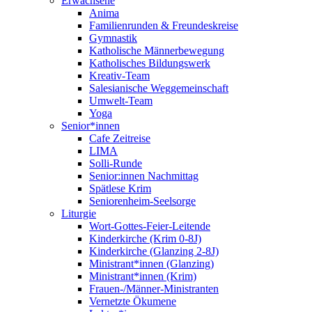
Erwachsene
Anima
Familienrunden & Freundeskreise
Gymnastik
Katholische Männerbewegung
Katholisches Bildungswerk
Kreativ-Team
Salesianische Weggemeinschaft
Umwelt-Team
Yoga
Senior*innen
Cafe Zeitreise
LIMA
Solli-Runde
Senior:innen Nachmittag
Spätlese Krim
Seniorenheim-Seelsorge
Liturgie
Wort-Gottes-Feier-Leitende
Kinderkirche (Krim 0-8J)
Kinderkirche (Glanzing 2-8J)
Ministrant*innen (Glanzing)
Ministrant*innen (Krim)
Frauen-/Männer-Ministranten
Vernetzte Ökumene