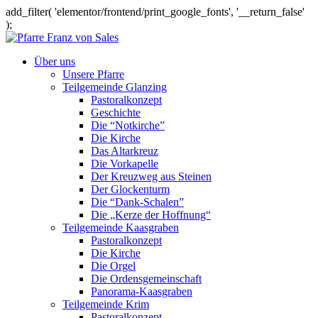
add_filter( 'elementor/frontend/print_google_fonts', '__return_false'
);
Über uns
Unsere Pfarre
Teilgemeinde Glanzing
Pastoralkonzept
Geschichte
Die “Notkirche”
Die Kirche
Das Altarkreuz
Die Vorkapelle
Der Kreuzweg aus Steinen
Der Glockenturm
Die “Dank-Schalen”
Die „Kerze der Hoffnung“
Teilgemeinde Kaasgraben
Pastoralkonzept
Die Kirche
Die Orgel
Die Ordensgemeinschaft
Panorama-Kaasgraben
Teilgemeinde Krim
Pastoralkonzept