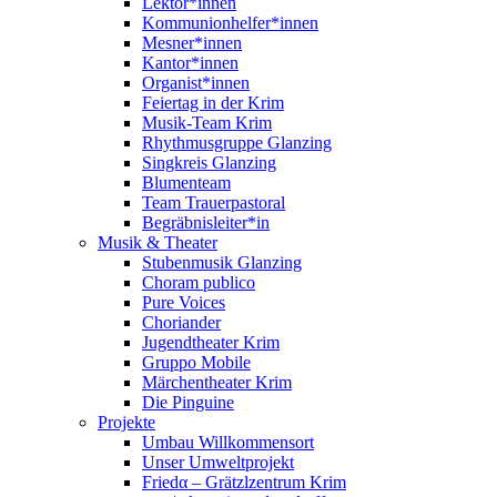
Lektor*innen
Kommunionhelfer*innen
Mesner*innen
Kantor*innen
Organist*innen
Feiertag in der Krim
Musik-Team Krim
Rhythmusgruppe Glanzing
Singkreis Glanzing
Blumenteam
Team Trauerpastoral
Begräbnisleiter*in
Musik & Theater
Stubenmusik Glanzing
Choram publico
Pure Voices
Choriander
Jugendtheater Krim
Gruppo Mobile
Märchentheater Krim
Die Pinguine
Projekte
Umbau Willkommensort
Unser Umweltprojekt
Friedα – Grätzlzentrum Krim