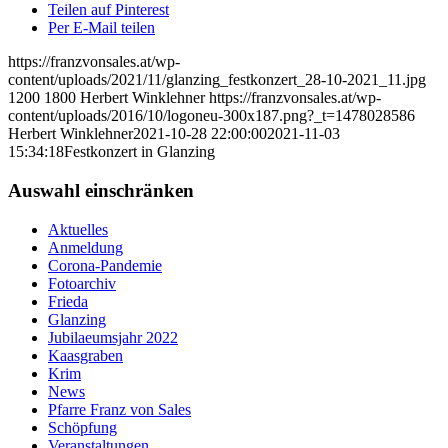
Teilen auf Pinterest
Per E-Mail teilen
https://franzvonsales.at/wp-
content/uploads/2021/11/glanzing_festkonzert_28-10-2021_11.jpg
1200
1800
Herbert Winklehner
https://franzvonsales.at/wp-
content/uploads/2016/10/logoneu-300x187.png?_t=1478028586
Herbert Winklehner
2021-10-28 22:00:00
2021-11-03
15:34:18
Festkonzert in Glanzing
Auswahl einschränken
Aktuelles
Anmeldung
Corona-Pandemie
Fotoarchiv
Frieda
Glanzing
Jubilaeumsjahr 2022
Kaasgraben
Krim
News
Pfarre Franz von Sales
Schöpfung
Veranstaltungen