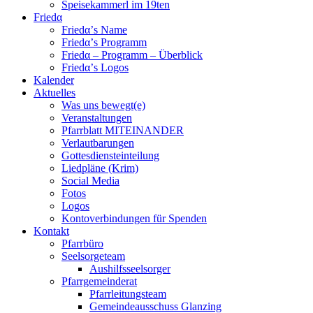
Speisekammerl im 19ten
Friedα
Friedα’s Name
Friedα’s Programm
Friedα – Programm – Überblick
Friedα’s Logos
Kalender
Aktuelles
Was uns bewegt(e)
Veranstaltungen
Pfarrblatt MITEINANDER
Verlautbarungen
Gottesdiensteinteilung
Liedpläne (Krim)
Social Media
Fotos
Logos
Kontoverbindungen für Spenden
Kontakt
Pfarrbüro
Seelsorgeteam
Aushilfsseelsorger
Pfarrgemeinderat
Pfarrleitungsteam
Gemeindeausschuss Glanzing