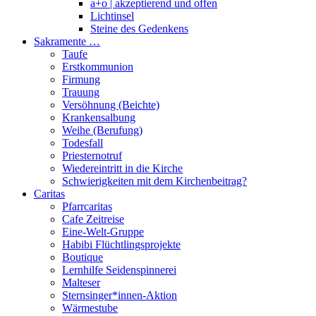
a+o | akzeptierend und offen
Lichtinsel
Steine des Gedenkens
Sakramente …
Taufe
Erstkommunion
Firmung
Trauung
Versöhnung (Beichte)
Krankensalbung
Weihe (Berufung)
Todesfall
Priesternotruf
Wiedereintritt in die Kirche
Schwierigkeiten mit dem Kirchenbeitrag?
Caritas
Pfarrcaritas
Cafe Zeitreise
Eine-Welt-Gruppe
Habibi Flüchtlingsprojekte
Boutique
Lernhilfe Seidenspinnerei
Malteser
Sternsinger*innen-Aktion
Wärmestube