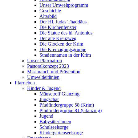
Unser Umweltprogramm
Geschichte
Altarbild
Der Hl. Judas Thaddäus
Die Kirchenfenster
Die Statue des hl. Antonius
Der alte Kreuzweg
Die Glocken der Krim
Die Kreuzigungsgruppe
Straßennamen in der Krim
Unser Pfarrpatron
Pastoralkonzept 2023
Missbrauch und Prävention
Umweltleitlinien
Pfarrleben
Kinder & Jugend
Mäusetreff Glanzing
Jungschar
Pfadfindergruppe 58 (Krim)
Pfadfindergruppe 81 (Glanzing)
Jugend
Babysitter:innen
Schulseelsorge
Kindergartenseelsorge