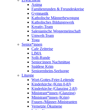
Erwachsene
Anima
Familienrunden & Freundeskreise
Gymnastik
Katholische Männerbewegung
Katholisches Bildungswerk
Kreativ-Team
Salesianische Weggemeinschaft
Umwelt-Team
Yoga
Senior*innen
Cafe Zeitreise
LIMA
Solli-Runde
Senior:innen Nachmittag
Spätlese Krim
Seniorenheim-Seelsorge
Liturgie
Wort-Gottes-Feier-Leitende
Kinderkirche (Krim 0-8J)
Kinderkirche (Glanzing 2-8J)
Ministrant*innen (Glanzing)
Ministrant*innen (Krim)
Frauen-/Männer-Ministranten
Vernetzte Ökumene