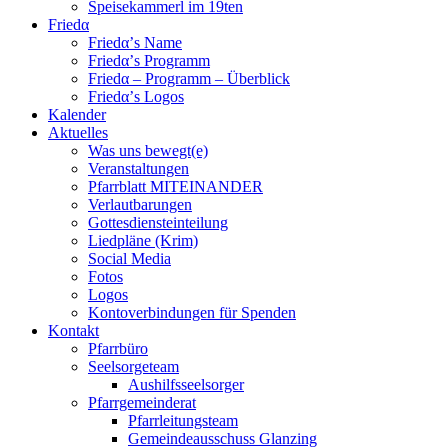
Speisekammerl im 19ten
Friedα
Friedα’s Name
Friedα’s Programm
Friedα – Programm – Überblick
Friedα’s Logos
Kalender
Aktuelles
Was uns bewegt(e)
Veranstaltungen
Pfarrblatt MITEINANDER
Verlautbarungen
Gottesdiensteinteilung
Liedpläne (Krim)
Social Media
Fotos
Logos
Kontoverbindungen für Spenden
Kontakt
Pfarrbüro
Seelsorgeteam
Aushilfsseelsorger
Pfarrgemeinderat
Pfarrleitungsteam
Gemeindeausschuss Glanzing