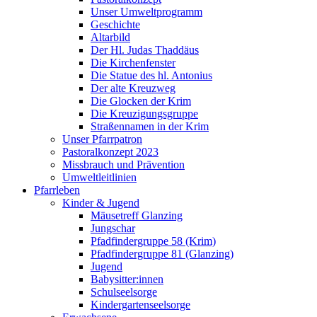
Unser Umweltprogramm
Geschichte
Altarbild
Der Hl. Judas Thaddäus
Die Kirchenfenster
Die Statue des hl. Antonius
Der alte Kreuzweg
Die Glocken der Krim
Die Kreuzigungsgruppe
Straßennamen in der Krim
Unser Pfarrpatron
Pastoralkonzept 2023
Missbrauch und Prävention
Umweltleitlinien
Pfarrleben
Kinder & Jugend
Mäusetreff Glanzing
Jungschar
Pfadfindergruppe 58 (Krim)
Pfadfindergruppe 81 (Glanzing)
Jugend
Babysitter:innen
Schulseelsorge
Kindergartenseelsorge