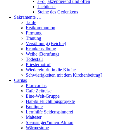
a+o | akzeptierend und offen
Lichtinsel
Steine des Gedenkens
Sakramente …
Taufe
Erstkommunion
Firmung
Trauung
Versöhnung (Beichte)
Krankensalbung
Weihe (Berufung)
Todesfall
Priesternotruf
Wiedereintritt in die Kirche
Schwierigkeiten mit dem Kirchenbeitrag?
Caritas
Pfarrcaritas
Cafe Zeitreise
Eine-Welt-Gruppe
Habibi Flüchtlingsprojekte
Boutique
Lernhilfe Seidenspinnerei
Malteser
Sternsinger*innen-Aktion
Wärmestube