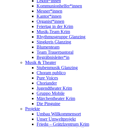
Lektor*innen
Kommunionhelfer*innen
Mesner*innen
Kantor*innen
Organist*innen
Feiertag in der Krim
Musik-Team Krim
Rhythmusgruppe Glanzing
Singkreis Glanzing
Blumenteam
Team Trauerpastoral
Begräbnisleiter*in
Musik & Theater
Stubenmusik Glanzing
Choram publico
Pure Voices
Choriander
Jugendtheater Krim
Gruppo Mobile
Märchentheater Krim
Die Pinguine
Projekte
Umbau Willkommensort
Unser Umweltprojekt
Friedα – Grätzlzentrum Krim