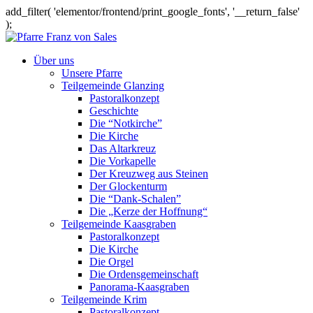
add_filter( 'elementor/frontend/print_google_fonts', '__return_false'
);
Über uns
Unsere Pfarre
Teilgemeinde Glanzing
Pastoralkonzept
Geschichte
Die “Notkirche”
Die Kirche
Das Altarkreuz
Die Vorkapelle
Der Kreuzweg aus Steinen
Der Glockenturm
Die “Dank-Schalen”
Die „Kerze der Hoffnung“
Teilgemeinde Kaasgraben
Pastoralkonzept
Die Kirche
Die Orgel
Die Ordensgemeinschaft
Panorama-Kaasgraben
Teilgemeinde Krim
Pastoralkonzept