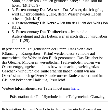
Sohn, an dem ich Gefallen gefunden habe; auf ihn sollt ihr
hören (Mt 17,1-9).
3. Fastensonntag:
Das Wasser
– Das Wasser, das ich gebe,
wird zur sprudelnden Quelle, deren Wasser ewiges Leben
schenkt (Joh 4,14)
4. Fastensonntag:
Die Kerze
– Ich bin das Licht der Welt (Joh
8,12).
5. Fastensonntag:
Das Taufbecken
– Ich bin die
Auferstehung und das Leben; wer an mich glaubt, wird leben
(Joh 11,25).
In jeder der drei Teilgemeinden der Pfarre Franz von Sales
(Glanzing – Kaasgraben – Krim) werden diese Symbole auf
unterschiedliche Weise in den Blick genommen. Das Ziel aber ist
das Gleiche: Mit diesen wesentlichen Taufsymbolen wollen wir
Ostern entgegengehen und uns bewusst machen, welch großes
Geschenk wir durch die Taufe erhalten haben, damit wir am
Osterfest mit noch größerer Freude unsere Taufe erneuern und im
Glauben bekennen: Halleluja, Jesus lebt!
Weitere Informationen zur Taufe findet man
hier…
Präsentation der Tauf-Symbole in der Teilgemeinde Glanzing
Präsentation der Tauf-Symbole in der Teilgemeinde Kaasgraben