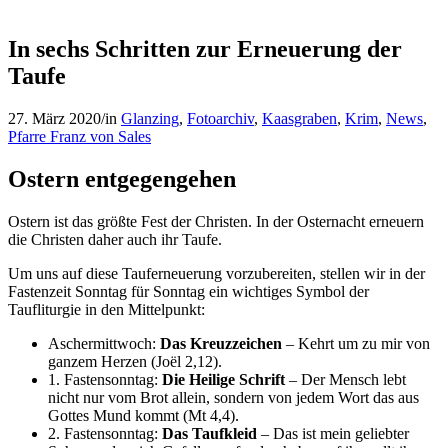
In sechs Schritten zur Erneuerung der
Taufe
27. März 2020
/
in
Glanzing
,
Fotoarchiv
,
Kaasgraben
,
Krim
,
News
,
Pfarre Franz von Sales
Ostern entgegengehen
Ostern ist das größte Fest der Christen. In der Osternacht erneuern
die Christen daher auch ihr Taufe.
Um uns auf diese Tauferneuerung vorzubereiten, stellen wir in der
Fastenzeit Sonntag für Sonntag ein wichtiges Symbol der
Taufliturgie in den Mittelpunkt:
Aschermittwoch:
Das Kreuzzeichen
– Kehrt um zu mir von
ganzem Herzen (Joël 2,12).
1. Fastensonntag:
Die Heilige Schrift
– Der Mensch lebt
nicht nur vom Brot allein, sondern von jedem Wort das aus
Gottes Mund kommt (Mt 4,4).
2. Fastensonntag:
Das Taufkleid
– Das ist mein geliebter