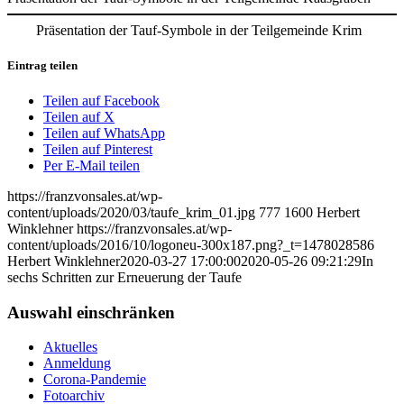
Präsentation der Tauf-Symbole in der Teilgemeinde Krim
Eintrag teilen
Teilen auf Facebook
Teilen auf X
Teilen auf WhatsApp
Teilen auf Pinterest
Per E-Mail teilen
https://franzvonsales.at/wp-
content/uploads/2020/03/taufe_krim_01.jpg
777
1600
Herbert
Winklehner
https://franzvonsales.at/wp-
content/uploads/2016/10/logoneu-300x187.png?_t=1478028586
Herbert Winklehner
2020-03-27 17:00:00
2020-05-26 09:21:29
In
sechs Schritten zur Erneuerung der Taufe
Auswahl einschränken
Aktuelles
Anmeldung
Corona-Pandemie
Fotoarchiv