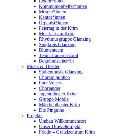
Lektor*innen
Kommunionhelfer*innen
Mesner*innen
Kantor*innen
Organist*innen
Feiertag in der Krim
Musik-Team Krim
Rhythmusgruppe Glanzing
Singkreis Glanzing
Blumenteam
Team Trauerpastoral
Begräbnisleiter*in
Musik & Theater
Stubenmusik Glanzing
Choram publico
Pure Voices
Choriander
Jugendtheater Krim
Gruppo Mobile
Märchentheater Krim
Die Pinguine
Projekte
Umbau Willkommensort
Unser Umweltprojekt
Friedα – Grätzlzentrum Krim