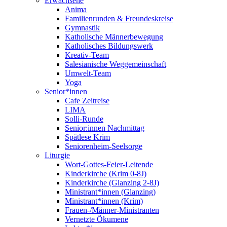
Erwachsene
Anima
Familienrunden & Freundeskreise
Gymnastik
Katholische Männerbewegung
Katholisches Bildungswerk
Kreativ-Team
Salesianische Weggemeinschaft
Umwelt-Team
Yoga
Senior*innen
Cafe Zeitreise
LIMA
Solli-Runde
Senior:innen Nachmittag
Spätlese Krim
Seniorenheim-Seelsorge
Liturgie
Wort-Gottes-Feier-Leitende
Kinderkirche (Krim 0-8J)
Kinderkirche (Glanzing 2-8J)
Ministrant*innen (Glanzing)
Ministrant*innen (Krim)
Frauen-/Männer-Ministranten
Vernetzte Ökumene