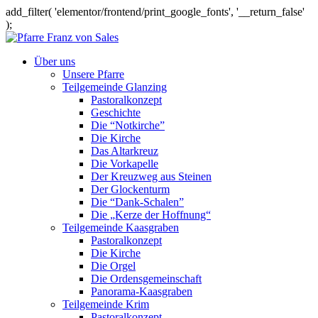
add_filter( 'elementor/frontend/print_google_fonts', '__return_false'
);
Über uns
Unsere Pfarre
Teilgemeinde Glanzing
Pastoralkonzept
Geschichte
Die “Notkirche”
Die Kirche
Das Altarkreuz
Die Vorkapelle
Der Kreuzweg aus Steinen
Der Glockenturm
Die “Dank-Schalen”
Die „Kerze der Hoffnung“
Teilgemeinde Kaasgraben
Pastoralkonzept
Die Kirche
Die Orgel
Die Ordensgemeinschaft
Panorama-Kaasgraben
Teilgemeinde Krim
Pastoralkonzept