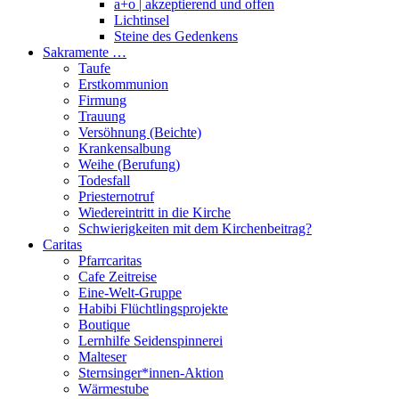
a+o | akzeptierend und offen
Lichtinsel
Steine des Gedenkens
Sakramente …
Taufe
Erstkommunion
Firmung
Trauung
Versöhnung (Beichte)
Krankensalbung
Weihe (Berufung)
Todesfall
Priesternotruf
Wiedereintritt in die Kirche
Schwierigkeiten mit dem Kirchenbeitrag?
Caritas
Pfarrcaritas
Cafe Zeitreise
Eine-Welt-Gruppe
Habibi Flüchtlingsprojekte
Boutique
Lernhilfe Seidenspinnerei
Malteser
Sternsinger*innen-Aktion
Wärmestube