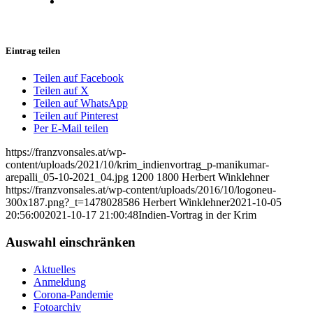
Eintrag teilen
Teilen auf Facebook
Teilen auf X
Teilen auf WhatsApp
Teilen auf Pinterest
Per E-Mail teilen
https://franzvonsales.at/wp-
content/uploads/2021/10/krim_indienvortrag_p-manikumar-
arepalli_05-10-2021_04.jpg
1200
1800
Herbert Winklehner
https://franzvonsales.at/wp-content/uploads/2016/10/logoneu-
300x187.png?_t=1478028586
Herbert Winklehner
2021-10-05
20:56:00
2021-10-17 21:00:48
Indien-Vortrag in der Krim
Auswahl einschränken
Aktuelles
Anmeldung
Corona-Pandemie
Fotoarchiv