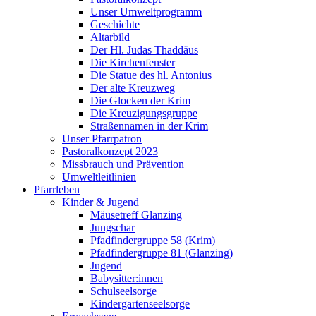
Unser Umweltprogramm
Geschichte
Altarbild
Der Hl. Judas Thaddäus
Die Kirchenfenster
Die Statue des hl. Antonius
Der alte Kreuzweg
Die Glocken der Krim
Die Kreuzigungsgruppe
Straßennamen in der Krim
Unser Pfarrpatron
Pastoralkonzept 2023
Missbrauch und Prävention
Umweltleitlinien
Pfarrleben
Kinder & Jugend
Mäusetreff Glanzing
Jungschar
Pfadfindergruppe 58 (Krim)
Pfadfindergruppe 81 (Glanzing)
Jugend
Babysitter:innen
Schulseelsorge
Kindergartenseelsorge