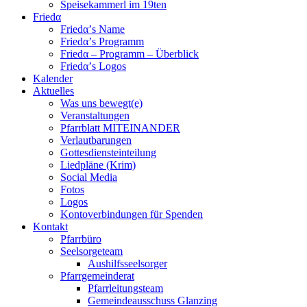
Speisekammerl im 19ten
Friedα
Friedα’s Name
Friedα’s Programm
Friedα – Programm – Überblick
Friedα’s Logos
Kalender
Aktuelles
Was uns bewegt(e)
Veranstaltungen
Pfarrblatt MITEINANDER
Verlautbarungen
Gottesdiensteinteilung
Liedpläne (Krim)
Social Media
Fotos
Logos
Kontoverbindungen für Spenden
Kontakt
Pfarrbüro
Seelsorgeteam
Aushilfsseelsorger
Pfarrgemeinderat
Pfarrleitungsteam
Gemeindeausschuss Glanzing