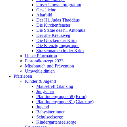
Unser Umweltprogramm
Geschichte
Altarbild
Der Hl. Judas Thaddäus
Die Kirchenfenster
Die Statue des hl. Antonius
Der alte Kreuzweg
Die Glocken der Krim
Die Kreuzigungsgruppe
Straßennamen in der Krim
Unser Pfarrpatron
Pastoralkonzept 2023
Missbrauch und Prävention
Umweltleitlinien
Pfarrleben
Kinder & Jugend
Mäusetreff Glanzing
Jungschar
Pfadfindergruppe 58 (Krim)
Pfadfindergruppe 81 (Glanzing)
Jugend
Babysitter:innen
Schulseelsorge
Kindergartenseelsorge