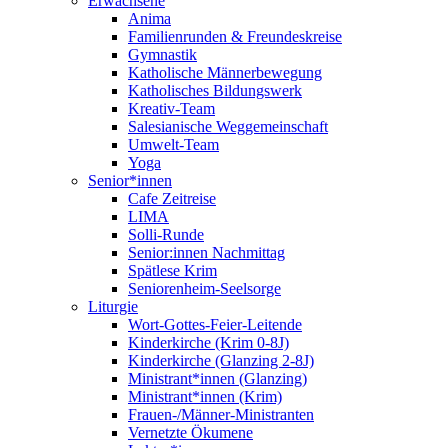
Erwachsene
Anima
Familienrunden & Freundeskreise
Gymnastik
Katholische Männerbewegung
Katholisches Bildungswerk
Kreativ-Team
Salesianische Weggemeinschaft
Umwelt-Team
Yoga
Senior*innen
Cafe Zeitreise
LIMA
Solli-Runde
Senior:innen Nachmittag
Spätlese Krim
Seniorenheim-Seelsorge
Liturgie
Wort-Gottes-Feier-Leitende
Kinderkirche (Krim 0-8J)
Kinderkirche (Glanzing 2-8J)
Ministrant*innen (Glanzing)
Ministrant*innen (Krim)
Frauen-/Männer-Ministranten
Vernetzte Ökumene