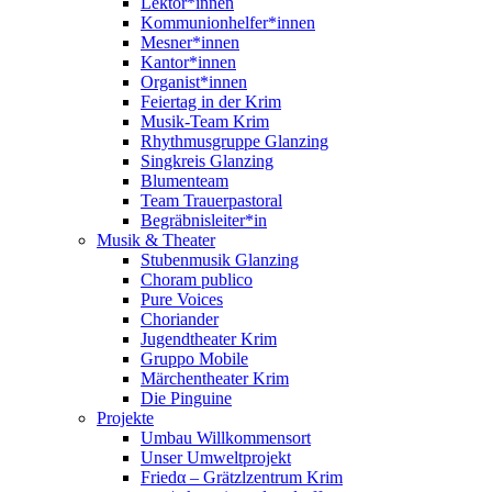
Lektor*innen
Kommunionhelfer*innen
Mesner*innen
Kantor*innen
Organist*innen
Feiertag in der Krim
Musik-Team Krim
Rhythmusgruppe Glanzing
Singkreis Glanzing
Blumenteam
Team Trauerpastoral
Begräbnisleiter*in
Musik & Theater
Stubenmusik Glanzing
Choram publico
Pure Voices
Choriander
Jugendtheater Krim
Gruppo Mobile
Märchentheater Krim
Die Pinguine
Projekte
Umbau Willkommensort
Unser Umweltprojekt
Friedα – Grätzlzentrum Krim