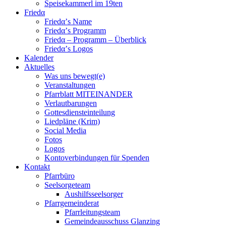
Speisekammerl im 19ten
Friedα
Friedα’s Name
Friedα’s Programm
Friedα – Programm – Überblick
Friedα’s Logos
Kalender
Aktuelles
Was uns bewegt(e)
Veranstaltungen
Pfarrblatt MITEINANDER
Verlautbarungen
Gottesdiensteinteilung
Liedpläne (Krim)
Social Media
Fotos
Logos
Kontoverbindungen für Spenden
Kontakt
Pfarrbüro
Seelsorgeteam
Aushilfsseelsorger
Pfarrgemeinderat
Pfarrleitungsteam
Gemeindeausschuss Glanzing