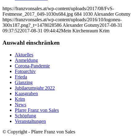
https://franzvonsales.at/wp-content/uploads/2017/08/FvS-
Festmesse_2017_049-1030x684.jpg
684
1030
Alexander Gotsmy
https://franzvonsales.at/wp-content/uploads/2016/10/logoneu-
300x187.png?_t=1478028586
Alexander Gotsmy
2017-08-31
09:37:52
2017-08-31 09:44:42
Mein Kirchenraum Krim
Auswahl einschränken
Aktuelles
Anmeldung
Corona-Pandemie
Fotoarchiv
Frieda
Glanzing
Jubilaeumsjahr 2022
Kaasgraben
Krim
News
Pfarre Franz von Sales
Schöpfung
Veranstaltungen
© Copyright - Pfarre Franz von Sales