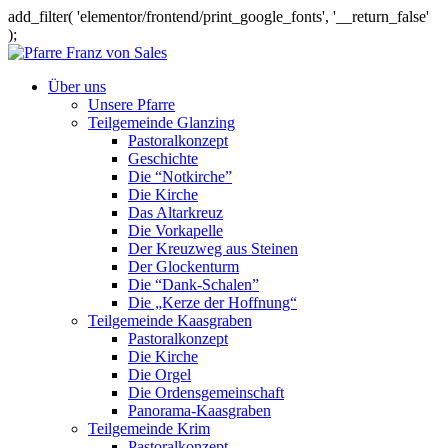
add_filter( 'elementor/frontend/print_google_fonts', '__return_false'
);
Über uns
Unsere Pfarre
Teilgemeinde Glanzing
Pastoralkonzept
Geschichte
Die “Notkirche”
Die Kirche
Das Altarkreuz
Die Vorkapelle
Der Kreuzweg aus Steinen
Der Glockenturm
Die “Dank-Schalen”
Die „Kerze der Hoffnung“
Teilgemeinde Kaasgraben
Pastoralkonzept
Die Kirche
Die Orgel
Die Ordensgemeinschaft
Panorama-Kaasgraben
Teilgemeinde Krim
Pastoralkonzept