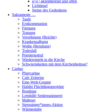
a+o | akzeptierend und offen
Lichtinsel
Steine des Gedenkens
Sakramente …
Taufe
Erstkommunion
Firmung
Trauung
Versöhnung (Beichte)
Krankensalbung
Weihe (Berufung)
Todesfall
Priesternotruf
Wiedereintritt in die Kirche
Schwierigkeiten mit dem Kirchenbeitrag?
Caritas
Pfarrcaritas
Cafe Zeitreise
Eine-Welt-Gruppe
Habibi Flüchtlingsprojekte
Boutique
Lernhilfe Seidenspinnerei
Malteser
Sternsinger*innen-Aktion
Wärmestube