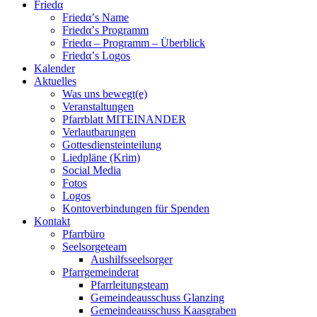
Friedα
Friedα’s Name
Friedα’s Programm
Friedα – Programm – Überblick
Friedα’s Logos
Kalender
Aktuelles
Was uns bewegt(e)
Veranstaltungen
Pfarrblatt MITEINANDER
Verlautbarungen
Gottesdiensteinteilung
Liedpläne (Krim)
Social Media
Fotos
Logos
Kontoverbindungen für Spenden
Kontakt
Pfarrbüro
Seelsorgeteam
Aushilfsseelsorger
Pfarrgemeinderat
Pfarrleitungsteam
Gemeindeausschuss Glanzing
Gemeindeausschuss Kaasgraben