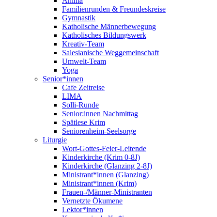
Anima
Familienrunden & Freundeskreise
Gymnastik
Katholische Männerbewegung
Katholisches Bildungswerk
Kreativ-Team
Salesianische Weggemeinschaft
Umwelt-Team
Yoga
Senior*innen
Cafe Zeitreise
LIMA
Solli-Runde
Senior:innen Nachmittag
Spätlese Krim
Seniorenheim-Seelsorge
Liturgie
Wort-Gottes-Feier-Leitende
Kinderkirche (Krim 0-8J)
Kinderkirche (Glanzing 2-8J)
Ministrant*innen (Glanzing)
Ministrant*innen (Krim)
Frauen-/Männer-Ministranten
Vernetzte Ökumene
Lektor*innen