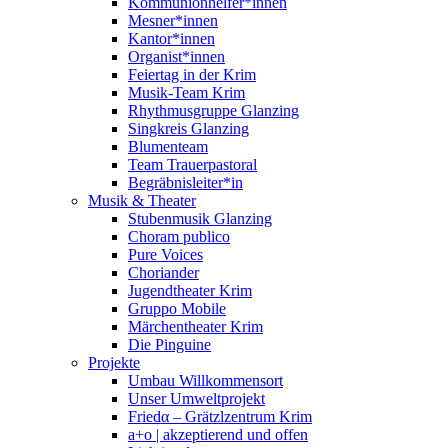
Kommunionhelfer*innen
Mesner*innen
Kantor*innen
Organist*innen
Feiertag in der Krim
Musik-Team Krim
Rhythmusgruppe Glanzing
Singkreis Glanzing
Blumenteam
Team Trauerpastoral
Begräbnisleiter*in
Musik & Theater
Stubenmusik Glanzing
Choram publico
Pure Voices
Choriander
Jugendtheater Krim
Gruppo Mobile
Märchentheater Krim
Die Pinguine
Projekte
Umbau Willkommensort
Unser Umweltprojekt
Friedα – Grätzlzentrum Krim
a+o | akzeptierend und offen