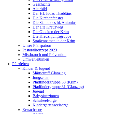
Geschichte
Altarbild
Der Hl. Judas Thaddäus
Die Kirchenfenster
Die Statue des hl. Antonius
Der alte Kreuzweg
Die Glocken der Krim
Die Kreuzigungsgruppe
Straßennamen in der Krim
Unser Pfarrpatron
Pastoralkonzept 2023
Missbrauch und Prävention
Umweltleitlinien
Pfarrleben
Kinder & Jugend
Mäusetreff Glanzing
Jungschar
Pfadfindergruppe 58 (Krim)
Pfadfindergruppe 81 (Glanzing)
Jugend
Babysitter:innen
Schulseelsorge
Kindergartenseelsorge
Erwachsene