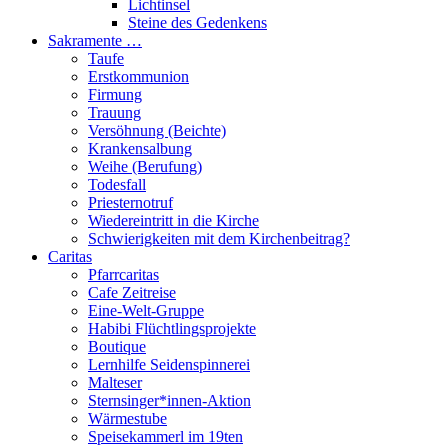
Lichtinsel
Steine des Gedenkens
Sakramente …
Taufe
Erstkommunion
Firmung
Trauung
Versöhnung (Beichte)
Krankensalbung
Weihe (Berufung)
Todesfall
Priesternotruf
Wiedereintritt in die Kirche
Schwierigkeiten mit dem Kirchenbeitrag?
Caritas
Pfarrcaritas
Cafe Zeitreise
Eine-Welt-Gruppe
Habibi Flüchtlingsprojekte
Boutique
Lernhilfe Seidenspinnerei
Malteser
Sternsinger*innen-Aktion
Wärmestube
Speisekammerl im 19ten