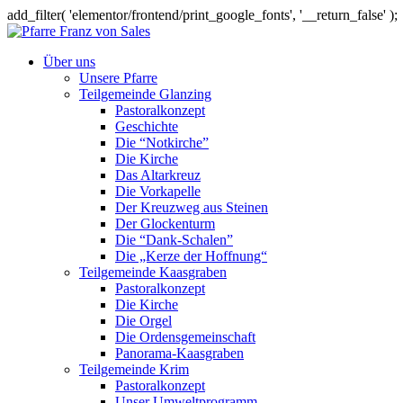
add_filter( 'elementor/frontend/print_google_fonts', '__return_false' );
Über uns
Unsere Pfarre
Teilgemeinde Glanzing
Pastoralkonzept
Geschichte
Die “Notkirche”
Die Kirche
Das Altarkreuz
Die Vorkapelle
Der Kreuzweg aus Steinen
Der Glockenturm
Die “Dank-Schalen”
Die „Kerze der Hoffnung“
Teilgemeinde Kaasgraben
Pastoralkonzept
Die Kirche
Die Orgel
Die Ordensgemeinschaft
Panorama-Kaasgraben
Teilgemeinde Krim
Pastoralkonzept
Unser Umweltprogramm