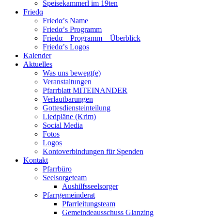
Speisekammerl im 19ten
Friedα
Friedα’s Name
Friedα’s Programm
Friedα – Programm – Überblick
Friedα’s Logos
Kalender
Aktuelles
Was uns bewegt(e)
Veranstaltungen
Pfarrblatt MITEINANDER
Verlautbarungen
Gottesdiensteinteilung
Liedpläne (Krim)
Social Media
Fotos
Logos
Kontoverbindungen für Spenden
Kontakt
Pfarrbüro
Seelsorgeteam
Aushilfsseelsorger
Pfarrgemeinderat
Pfarrleitungsteam
Gemeindeausschuss Glanzing