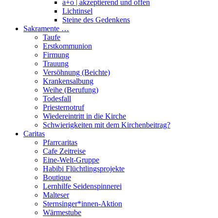
a+o | akzeptierend und offen
Lichtinsel
Steine des Gedenkens
Sakramente …
Taufe
Erstkommunion
Firmung
Trauung
Versöhnung (Beichte)
Krankensalbung
Weihe (Berufung)
Todesfall
Priesternotruf
Wiedereintritt in die Kirche
Schwierigkeiten mit dem Kirchenbeitrag?
Caritas
Pfarrcaritas
Cafe Zeitreise
Eine-Welt-Gruppe
Habibi Flüchtlingsprojekte
Boutique
Lernhilfe Seidenspinnerei
Malteser
Sternsinger*innen-Aktion
Wärmestube