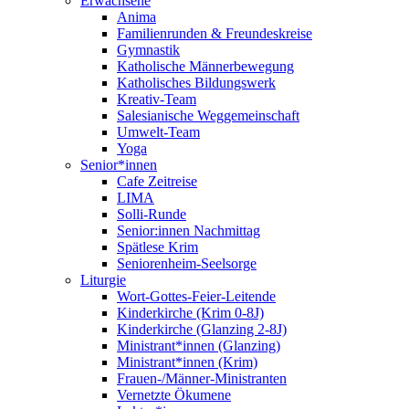
Erwachsene
Anima
Familienrunden & Freundeskreise
Gymnastik
Katholische Männerbewegung
Katholisches Bildungswerk
Kreativ-Team
Salesianische Weggemeinschaft
Umwelt-Team
Yoga
Senior*innen
Cafe Zeitreise
LIMA
Solli-Runde
Senior:innen Nachmittag
Spätlese Krim
Seniorenheim-Seelsorge
Liturgie
Wort-Gottes-Feier-Leitende
Kinderkirche (Krim 0-8J)
Kinderkirche (Glanzing 2-8J)
Ministrant*innen (Glanzing)
Ministrant*innen (Krim)
Frauen-/Männer-Ministranten
Vernetzte Ökumene