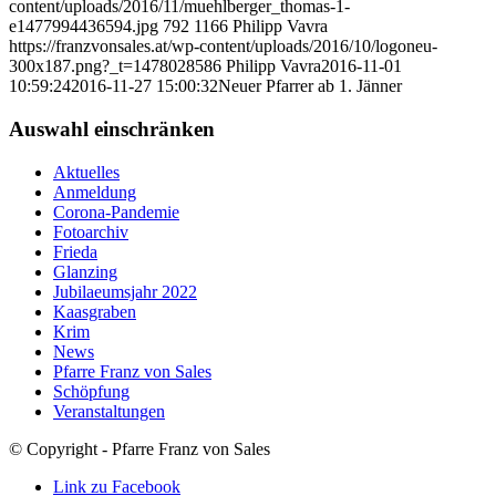
content/uploads/2016/11/muehlberger_thomas-1-
e1477994436594.jpg
792
1166
Philipp Vavra
https://franzvonsales.at/wp-content/uploads/2016/10/logoneu-
300x187.png?_t=1478028586
Philipp Vavra
2016-11-01
10:59:24
2016-11-27 15:00:32
Neuer Pfarrer ab 1. Jänner
Auswahl einschränken
Aktuelles
Anmeldung
Corona-Pandemie
Fotoarchiv
Frieda
Glanzing
Jubilaeumsjahr 2022
Kaasgraben
Krim
News
Pfarre Franz von Sales
Schöpfung
Veranstaltungen
© Copyright - Pfarre Franz von Sales
Link zu Facebook