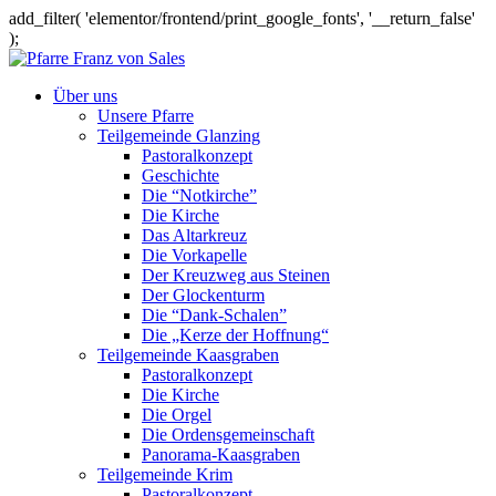
add_filter( 'elementor/frontend/print_google_fonts', '__return_false'
);
Über uns
Unsere Pfarre
Teilgemeinde Glanzing
Pastoralkonzept
Geschichte
Die “Notkirche”
Die Kirche
Das Altarkreuz
Die Vorkapelle
Der Kreuzweg aus Steinen
Der Glockenturm
Die “Dank-Schalen”
Die „Kerze der Hoffnung“
Teilgemeinde Kaasgraben
Pastoralkonzept
Die Kirche
Die Orgel
Die Ordensgemeinschaft
Panorama-Kaasgraben
Teilgemeinde Krim
Pastoralkonzept