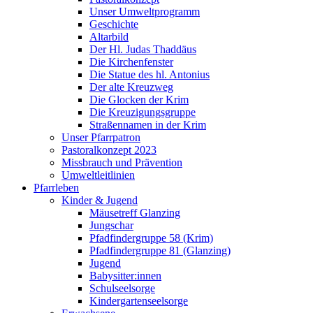
Unser Umweltprogramm
Geschichte
Altarbild
Der Hl. Judas Thaddäus
Die Kirchenfenster
Die Statue des hl. Antonius
Der alte Kreuzweg
Die Glocken der Krim
Die Kreuzigungsgruppe
Straßennamen in der Krim
Unser Pfarrpatron
Pastoralkonzept 2023
Missbrauch und Prävention
Umweltleitlinien
Pfarrleben
Kinder & Jugend
Mäusetreff Glanzing
Jungschar
Pfadfindergruppe 58 (Krim)
Pfadfindergruppe 81 (Glanzing)
Jugend
Babysitter:innen
Schulseelsorge
Kindergartenseelsorge