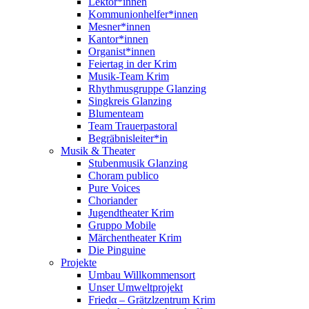
Lektor*innen
Kommunionhelfer*innen
Mesner*innen
Kantor*innen
Organist*innen
Feiertag in der Krim
Musik-Team Krim
Rhythmusgruppe Glanzing
Singkreis Glanzing
Blumenteam
Team Trauerpastoral
Begräbnisleiter*in
Musik & Theater
Stubenmusik Glanzing
Choram publico
Pure Voices
Choriander
Jugendtheater Krim
Gruppo Mobile
Märchentheater Krim
Die Pinguine
Projekte
Umbau Willkommensort
Unser Umweltprojekt
Friedα – Grätzlzentrum Krim