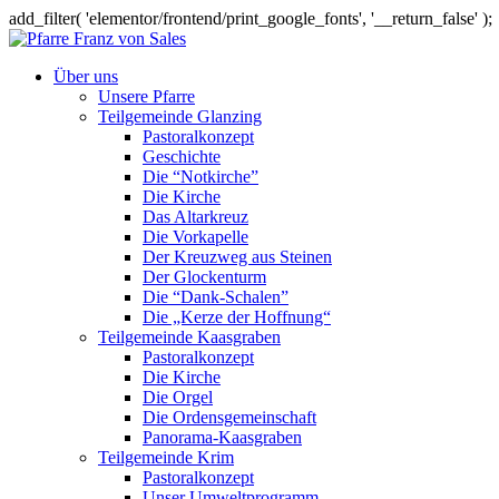
add_filter( 'elementor/frontend/print_google_fonts', '__return_false' );
Über uns
Unsere Pfarre
Teilgemeinde Glanzing
Pastoralkonzept
Geschichte
Die “Notkirche”
Die Kirche
Das Altarkreuz
Die Vorkapelle
Der Kreuzweg aus Steinen
Der Glockenturm
Die “Dank-Schalen”
Die „Kerze der Hoffnung“
Teilgemeinde Kaasgraben
Pastoralkonzept
Die Kirche
Die Orgel
Die Ordensgemeinschaft
Panorama-Kaasgraben
Teilgemeinde Krim
Pastoralkonzept
Unser Umweltprogramm