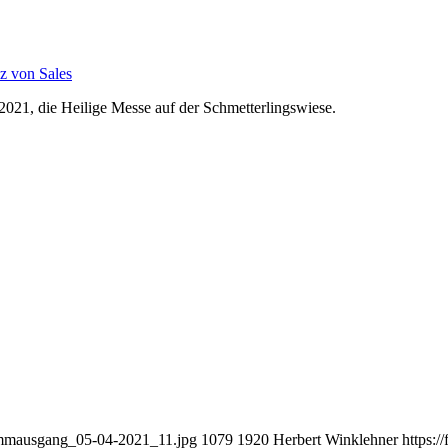
nz von Sales
2021, die Heilige Messe auf der Schmetterlingswiese.
s_emmausgang_05-04-2021_11.jpg
1079
1920
Herbert Winklehner
https: