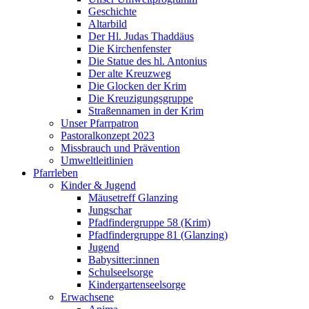
Geschichte
Altarbild
Der Hl. Judas Thaddäus
Die Kirchenfenster
Die Statue des hl. Antonius
Der alte Kreuzweg
Die Glocken der Krim
Die Kreuzigungsgruppe
Straßennamen in der Krim
Unser Pfarrpatron
Pastoralkonzept 2023
Missbrauch und Prävention
Umweltleitlinien
Pfarrleben
Kinder & Jugend
Mäusetreff Glanzing
Jungschar
Pfadfindergruppe 58 (Krim)
Pfadfindergruppe 81 (Glanzing)
Jugend
Babysitter:innen
Schulseelsorge
Kindergartenseelsorge
Erwachsene