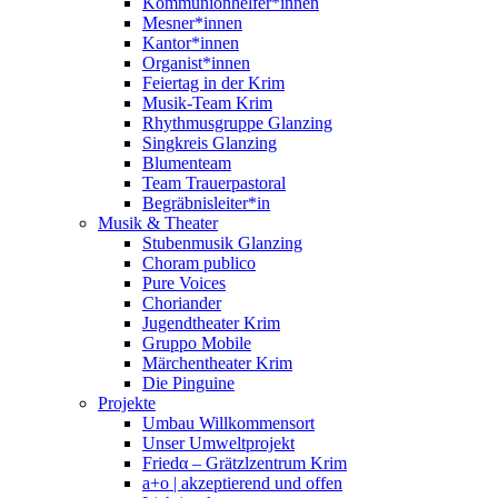
Kommunionhelfer*innen
Mesner*innen
Kantor*innen
Organist*innen
Feiertag in der Krim
Musik-Team Krim
Rhythmusgruppe Glanzing
Singkreis Glanzing
Blumenteam
Team Trauerpastoral
Begräbnisleiter*in
Musik & Theater
Stubenmusik Glanzing
Choram publico
Pure Voices
Choriander
Jugendtheater Krim
Gruppo Mobile
Märchentheater Krim
Die Pinguine
Projekte
Umbau Willkommensort
Unser Umweltprojekt
Friedα – Grätzlzentrum Krim
a+o | akzeptierend und offen