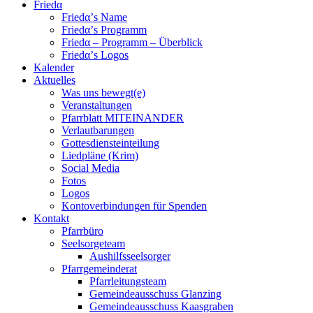
Friedα
Friedα’s Name
Friedα’s Programm
Friedα – Programm – Überblick
Friedα’s Logos
Kalender
Aktuelles
Was uns bewegt(e)
Veranstaltungen
Pfarrblatt MITEINANDER
Verlautbarungen
Gottesdiensteinteilung
Liedpläne (Krim)
Social Media
Fotos
Logos
Kontoverbindungen für Spenden
Kontakt
Pfarrbüro
Seelsorgeteam
Aushilfsseelsorger
Pfarrgemeinderat
Pfarrleitungsteam
Gemeindeausschuss Glanzing
Gemeindeausschuss Kaasgraben