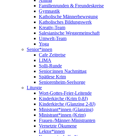
Anima
Familienrunden & Freundeskreise
Gymnastik
Katholische Männerbewegung
Katholisches Bildungswerk
Kreativ-Team
Salesianische Weggemeinschaft
Umwelt-Team
Yoga
Senior*innen
Cafe Zeitreise
LIMA
Solli-Runde
Senior:innen Nachmittag
Spätlese Krim
Seniorenheim-Seelsorge
Liturgie
Wort-Gottes-Feier-Leitende
Kinderkirche (Krim 0-8J)
Kinderkirche (Glanzing 2-8J)
Ministrant*innen (Glanzing)
Ministrant*innen (Krim)
Frauen-/Männer-Ministranten
Vernetzte Ökumene
Lektor*innen