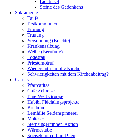
Lichtinsel
Steine des Gedenkens
Sakramente …
Taufe
Erstkommunion
Firmung
Trauung
Versöhnung (Beichte)
Krankensalbung
Weihe (Berufung)
Todesfall
Priesternotruf
Wiedereintritt in die Kirche
Schwierigkeiten mit dem Kirchenbeitrag?
Caritas
Pfarrcaritas
Cafe Zeitreise
Eine-Welt-Gruppe
Habibi Flüchtlingsprojekte
Boutique
Lernhilfe Seidenspinnerei
Malteser
Sternsinger*innen-Aktion
Wärmestube
Speisekammerl im 19ten