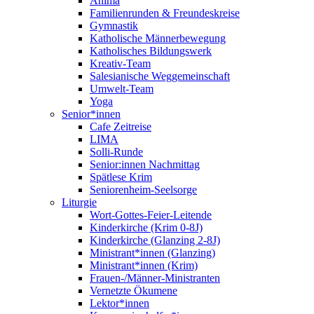
Anima
Familienrunden & Freundeskreise
Gymnastik
Katholische Männerbewegung
Katholisches Bildungswerk
Kreativ-Team
Salesianische Weggemeinschaft
Umwelt-Team
Yoga
Senior*innen
Cafe Zeitreise
LIMA
Solli-Runde
Senior:innen Nachmittag
Spätlese Krim
Seniorenheim-Seelsorge
Liturgie
Wort-Gottes-Feier-Leitende
Kinderkirche (Krim 0-8J)
Kinderkirche (Glanzing 2-8J)
Ministrant*innen (Glanzing)
Ministrant*innen (Krim)
Frauen-/Männer-Ministranten
Vernetzte Ökumene
Lektor*innen