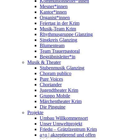
Kommunionhelfer*innen
Mesner*innen
Kantor*innen
Organist*innen
Feiertag in der Krim
Musik-Team Krim
Rhythmusgruppe Glanzing
Singkreis Glanzing
Blumenteam
Team Trauerpastoral
Begräbnisleiter*in
Musik & Theater
Stubenmusik Glanzing
Choram publico
Pure Voices
Choriander
Jugendtheater Krim
Gruppo Mobile
Märchentheater Krim
Die Pinguine
Projekte
Umbau Willkommensort
Unser Umweltprojekt
Friedα – Grätzlzentrum Krim
a+o | akzeptierend und offen