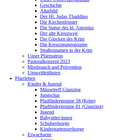
Geschichte
Altarbild
Der Hl. Judas Thaddäus
Die Kirchenfenster
Die Statue des hl. Antonius
Der alte Kreuzweg
Die Glocken der Krim
Die Kreuzigungsgruppe
Straßennamen in der Krim
Unser Pfarrpatron
Pastoralkonzept 2023
Missbrauch und Prävention
Umweltleitlinien
Pfarrleben
Kinder & Jugend
Mäusetreff Glanzing
Jungschar
Pfadfindergruppe 58 (Krim)
Pfadfindergruppe 81 (Glanzing)
Jugend
Babysitter:innen
Schulseelsorge
Kindergartenseelsorge
Erwachsene