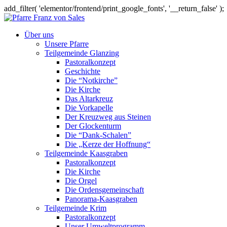
add_filter( 'elementor/frontend/print_google_fonts', '__return_false' );
Über uns
Unsere Pfarre
Teilgemeinde Glanzing
Pastoralkonzept
Geschichte
Die “Notkirche”
Die Kirche
Das Altarkreuz
Die Vorkapelle
Der Kreuzweg aus Steinen
Der Glockenturm
Die “Dank-Schalen”
Die „Kerze der Hoffnung“
Teilgemeinde Kaasgraben
Pastoralkonzept
Die Kirche
Die Orgel
Die Ordensgemeinschaft
Panorama-Kaasgraben
Teilgemeinde Krim
Pastoralkonzept
Unser Umweltprogramm