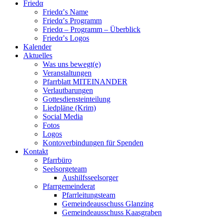
Friedα
Friedα’s Name
Friedα’s Programm
Friedα – Programm – Überblick
Friedα’s Logos
Kalender
Aktuelles
Was uns bewegt(e)
Veranstaltungen
Pfarrblatt MITEINANDER
Verlautbarungen
Gottesdiensteinteilung
Liedpläne (Krim)
Social Media
Fotos
Logos
Kontoverbindungen für Spenden
Kontakt
Pfarrbüro
Seelsorgeteam
Aushilfsseelsorger
Pfarrgemeinderat
Pfarrleitungsteam
Gemeindeausschuss Glanzing
Gemeindeausschuss Kaasgraben