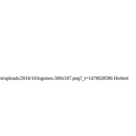
ntent/uploads/2016/10/logoneu-300x187.png?_t=1478028586
Herbert