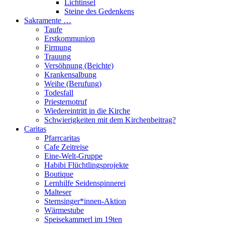
Lichtinsel
Steine des Gedenkens
Sakramente …
Taufe
Erstkommunion
Firmung
Trauung
Versöhnung (Beichte)
Krankensalbung
Weihe (Berufung)
Todesfall
Priesternotruf
Wiedereintritt in die Kirche
Schwierigkeiten mit dem Kirchenbeitrag?
Caritas
Pfarrcaritas
Cafe Zeitreise
Eine-Welt-Gruppe
Habibi Flüchtlingsprojekte
Boutique
Lernhilfe Seidenspinnerei
Malteser
Sternsinger*innen-Aktion
Wärmestube
Speisekammerl im 19ten