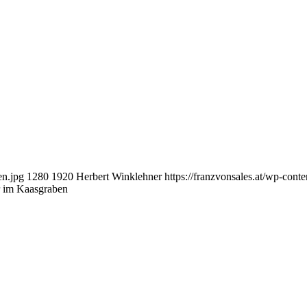
en.jpg
1280
1920
Herbert Winklehner
https://franzvonsales.at/wp-co
 im Kaasgraben