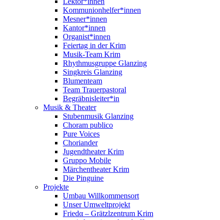
Lektor*innen
Kommunionhelfer*innen
Mesner*innen
Kantor*innen
Organist*innen
Feiertag in der Krim
Musik-Team Krim
Rhythmusgruppe Glanzing
Singkreis Glanzing
Blumenteam
Team Trauerpastoral
Begräbnisleiter*in
Musik & Theater
Stubenmusik Glanzing
Choram publico
Pure Voices
Choriander
Jugendtheater Krim
Gruppo Mobile
Märchentheater Krim
Die Pinguine
Projekte
Umbau Willkommensort
Unser Umweltprojekt
Friedα – Grätzlzentrum Krim