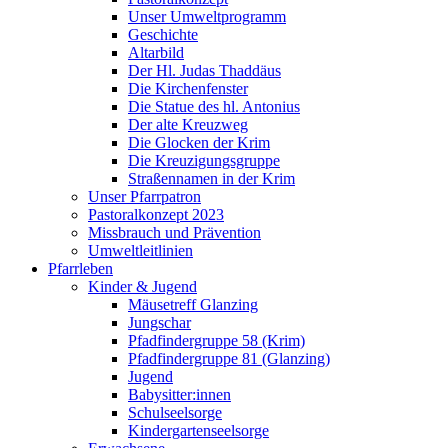
Unser Umweltprogramm
Geschichte
Altarbild
Der Hl. Judas Thaddäus
Die Kirchenfenster
Die Statue des hl. Antonius
Der alte Kreuzweg
Die Glocken der Krim
Die Kreuzigungsgruppe
Straßennamen in der Krim
Unser Pfarrpatron
Pastoralkonzept 2023
Missbrauch und Prävention
Umweltleitlinien
Pfarrleben
Kinder & Jugend
Mäusetreff Glanzing
Jungschar
Pfadfindergruppe 58 (Krim)
Pfadfindergruppe 81 (Glanzing)
Jugend
Babysitter:innen
Schulseelsorge
Kindergartenseelsorge