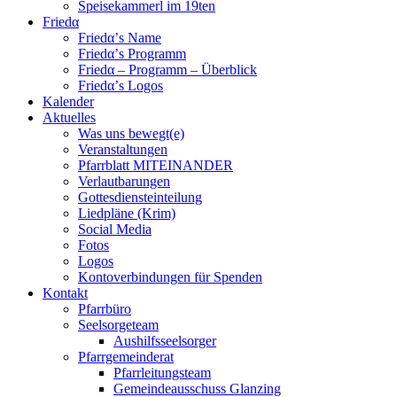
Speisekammerl im 19ten
Friedα
Friedα’s Name
Friedα’s Programm
Friedα – Programm – Überblick
Friedα’s Logos
Kalender
Aktuelles
Was uns bewegt(e)
Veranstaltungen
Pfarrblatt MITEINANDER
Verlautbarungen
Gottesdiensteinteilung
Liedpläne (Krim)
Social Media
Fotos
Logos
Kontoverbindungen für Spenden
Kontakt
Pfarrbüro
Seelsorgeteam
Aushilfsseelsorger
Pfarrgemeinderat
Pfarrleitungsteam
Gemeindeausschuss Glanzing