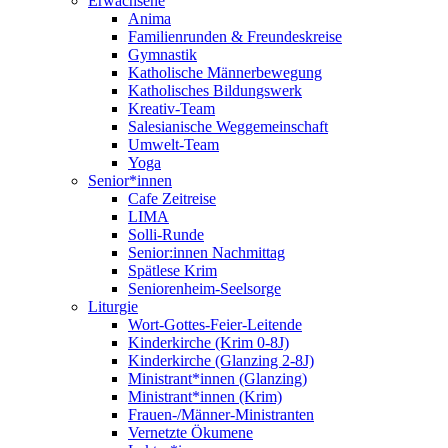
Erwachsene
Anima
Familienrunden & Freundeskreise
Gymnastik
Katholische Männerbewegung
Katholisches Bildungswerk
Kreativ-Team
Salesianische Weggemeinschaft
Umwelt-Team
Yoga
Senior*innen
Cafe Zeitreise
LIMA
Solli-Runde
Senior:innen Nachmittag
Spätlese Krim
Seniorenheim-Seelsorge
Liturgie
Wort-Gottes-Feier-Leitende
Kinderkirche (Krim 0-8J)
Kinderkirche (Glanzing 2-8J)
Ministrant*innen (Glanzing)
Ministrant*innen (Krim)
Frauen-/Männer-Ministranten
Vernetzte Ökumene