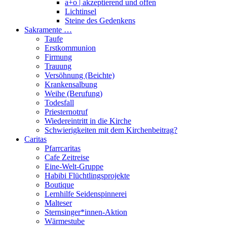
a+o | akzeptierend und offen
Lichtinsel
Steine des Gedenkens
Sakramente …
Taufe
Erstkommunion
Firmung
Trauung
Versöhnung (Beichte)
Krankensalbung
Weihe (Berufung)
Todesfall
Priesternotruf
Wiedereintritt in die Kirche
Schwierigkeiten mit dem Kirchenbeitrag?
Caritas
Pfarrcaritas
Cafe Zeitreise
Eine-Welt-Gruppe
Habibi Flüchtlingsprojekte
Boutique
Lernhilfe Seidenspinnerei
Malteser
Sternsinger*innen-Aktion
Wärmestube