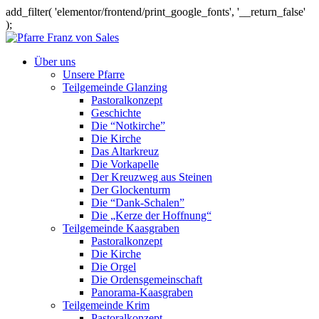
add_filter( 'elementor/frontend/print_google_fonts', '__return_false'
);
Über uns
Unsere Pfarre
Teilgemeinde Glanzing
Pastoralkonzept
Geschichte
Die “Notkirche”
Die Kirche
Das Altarkreuz
Die Vorkapelle
Der Kreuzweg aus Steinen
Der Glockenturm
Die “Dank-Schalen”
Die „Kerze der Hoffnung“
Teilgemeinde Kaasgraben
Pastoralkonzept
Die Kirche
Die Orgel
Die Ordensgemeinschaft
Panorama-Kaasgraben
Teilgemeinde Krim
Pastoralkonzept