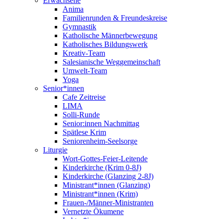
Erwachsene
Anima
Familienrunden & Freundeskreise
Gymnastik
Katholische Männerbewegung
Katholisches Bildungswerk
Kreativ-Team
Salesianische Weggemeinschaft
Umwelt-Team
Yoga
Senior*innen
Cafe Zeitreise
LIMA
Solli-Runde
Senior:innen Nachmittag
Spätlese Krim
Seniorenheim-Seelsorge
Liturgie
Wort-Gottes-Feier-Leitende
Kinderkirche (Krim 0-8J)
Kinderkirche (Glanzing 2-8J)
Ministrant*innen (Glanzing)
Ministrant*innen (Krim)
Frauen-/Männer-Ministranten
Vernetzte Ökumene