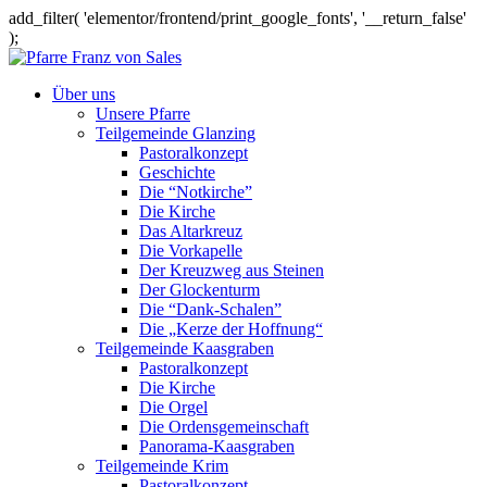
add_filter( 'elementor/frontend/print_google_fonts', '__return_false'
);
Über uns
Unsere Pfarre
Teilgemeinde Glanzing
Pastoralkonzept
Geschichte
Die “Notkirche”
Die Kirche
Das Altarkreuz
Die Vorkapelle
Der Kreuzweg aus Steinen
Der Glockenturm
Die “Dank-Schalen”
Die „Kerze der Hoffnung“
Teilgemeinde Kaasgraben
Pastoralkonzept
Die Kirche
Die Orgel
Die Ordensgemeinschaft
Panorama-Kaasgraben
Teilgemeinde Krim
Pastoralkonzept