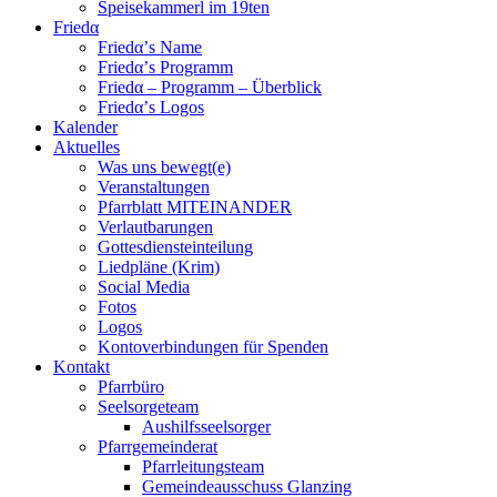
Speisekammerl im 19ten
Friedα
Friedα’s Name
Friedα’s Programm
Friedα – Programm – Überblick
Friedα’s Logos
Kalender
Aktuelles
Was uns bewegt(e)
Veranstaltungen
Pfarrblatt MITEINANDER
Verlautbarungen
Gottesdiensteinteilung
Liedpläne (Krim)
Social Media
Fotos
Logos
Kontoverbindungen für Spenden
Kontakt
Pfarrbüro
Seelsorgeteam
Aushilfsseelsorger
Pfarrgemeinderat
Pfarrleitungsteam
Gemeindeausschuss Glanzing