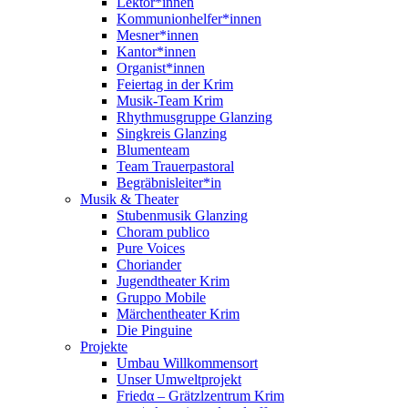
Lektor*innen
Kommunionhelfer*innen
Mesner*innen
Kantor*innen
Organist*innen
Feiertag in der Krim
Musik-Team Krim
Rhythmusgruppe Glanzing
Singkreis Glanzing
Blumenteam
Team Trauerpastoral
Begräbnisleiter*in
Musik & Theater
Stubenmusik Glanzing
Choram publico
Pure Voices
Choriander
Jugendtheater Krim
Gruppo Mobile
Märchentheater Krim
Die Pinguine
Projekte
Umbau Willkommensort
Unser Umweltprojekt
Friedα – Grätzlzentrum Krim