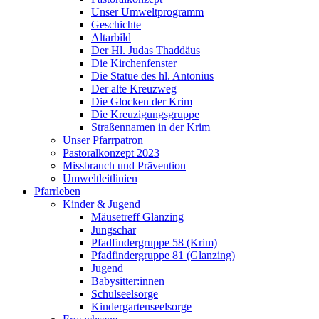
Unser Umweltprogramm
Geschichte
Altarbild
Der Hl. Judas Thaddäus
Die Kirchenfenster
Die Statue des hl. Antonius
Der alte Kreuzweg
Die Glocken der Krim
Die Kreuzigungsgruppe
Straßennamen in der Krim
Unser Pfarrpatron
Pastoralkonzept 2023
Missbrauch und Prävention
Umweltleitlinien
Pfarrleben
Kinder & Jugend
Mäusetreff Glanzing
Jungschar
Pfadfindergruppe 58 (Krim)
Pfadfindergruppe 81 (Glanzing)
Jugend
Babysitter:innen
Schulseelsorge
Kindergartenseelsorge