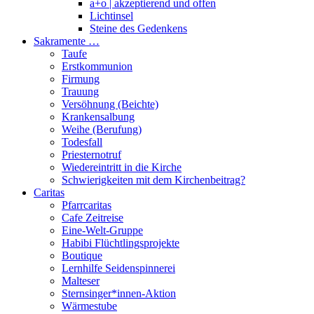
a+o | akzeptierend und offen
Lichtinsel
Steine des Gedenkens
Sakramente …
Taufe
Erstkommunion
Firmung
Trauung
Versöhnung (Beichte)
Krankensalbung
Weihe (Berufung)
Todesfall
Priesternotruf
Wiedereintritt in die Kirche
Schwierigkeiten mit dem Kirchenbeitrag?
Caritas
Pfarrcaritas
Cafe Zeitreise
Eine-Welt-Gruppe
Habibi Flüchtlingsprojekte
Boutique
Lernhilfe Seidenspinnerei
Malteser
Sternsinger*innen-Aktion
Wärmestube