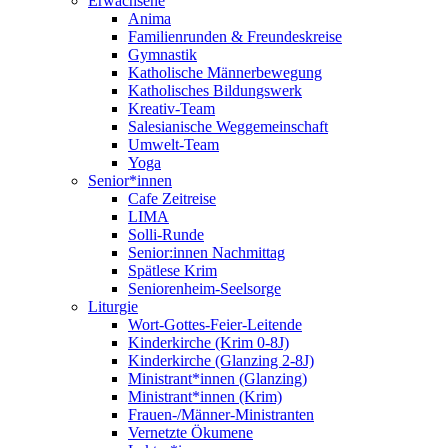
Erwachsene
Anima
Familienrunden & Freundeskreise
Gymnastik
Katholische Männerbewegung
Katholisches Bildungswerk
Kreativ-Team
Salesianische Weggemeinschaft
Umwelt-Team
Yoga
Senior*innen
Cafe Zeitreise
LIMA
Solli-Runde
Senior:innen Nachmittag
Spätlese Krim
Seniorenheim-Seelsorge
Liturgie
Wort-Gottes-Feier-Leitende
Kinderkirche (Krim 0-8J)
Kinderkirche (Glanzing 2-8J)
Ministrant*innen (Glanzing)
Ministrant*innen (Krim)
Frauen-/Männer-Ministranten
Vernetzte Ökumene