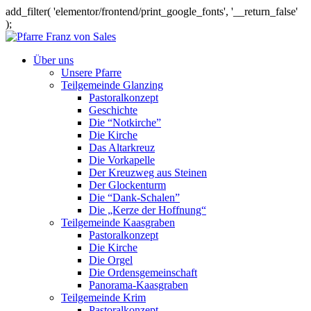
add_filter( 'elementor/frontend/print_google_fonts', '__return_false'
);
Über uns
Unsere Pfarre
Teilgemeinde Glanzing
Pastoralkonzept
Geschichte
Die “Notkirche”
Die Kirche
Das Altarkreuz
Die Vorkapelle
Der Kreuzweg aus Steinen
Der Glockenturm
Die “Dank-Schalen”
Die „Kerze der Hoffnung“
Teilgemeinde Kaasgraben
Pastoralkonzept
Die Kirche
Die Orgel
Die Ordensgemeinschaft
Panorama-Kaasgraben
Teilgemeinde Krim
Pastoralkonzept