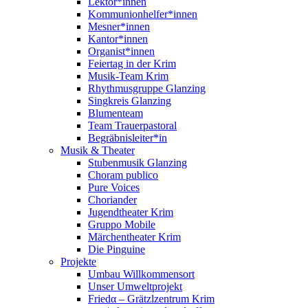
Lektor*innen
Kommunionhelfer*innen
Mesner*innen
Kantor*innen
Organist*innen
Feiertag in der Krim
Musik-Team Krim
Rhythmusgruppe Glanzing
Singkreis Glanzing
Blumenteam
Team Trauerpastoral
Begräbnisleiter*in
Musik & Theater
Stubenmusik Glanzing
Choram publico
Pure Voices
Choriander
Jugendtheater Krim
Gruppo Mobile
Märchentheater Krim
Die Pinguine
Projekte
Umbau Willkommensort
Unser Umweltprojekt
Friedα – Grätzlzentrum Krim