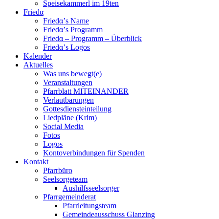
Speisekammerl im 19ten
Friedα
Friedα’s Name
Friedα’s Programm
Friedα – Programm – Überblick
Friedα’s Logos
Kalender
Aktuelles
Was uns bewegt(e)
Veranstaltungen
Pfarrblatt MITEINANDER
Verlautbarungen
Gottesdiensteinteilung
Liedpläne (Krim)
Social Media
Fotos
Logos
Kontoverbindungen für Spenden
Kontakt
Pfarrbüro
Seelsorgeteam
Aushilfsseelsorger
Pfarrgemeinderat
Pfarrleitungsteam
Gemeindeausschuss Glanzing