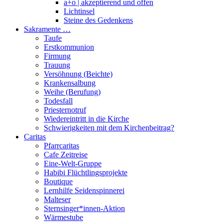
a+o | akzeptierend und offen
Lichtinsel
Steine des Gedenkens
Sakramente …
Taufe
Erstkommunion
Firmung
Trauung
Versöhnung (Beichte)
Krankensalbung
Weihe (Berufung)
Todesfall
Priesternotruf
Wiedereintritt in die Kirche
Schwierigkeiten mit dem Kirchenbeitrag?
Caritas
Pfarrcaritas
Cafe Zeitreise
Eine-Welt-Gruppe
Habibi Flüchtlingsprojekte
Boutique
Lernhilfe Seidenspinnerei
Malteser
Sternsinger*innen-Aktion
Wärmestube