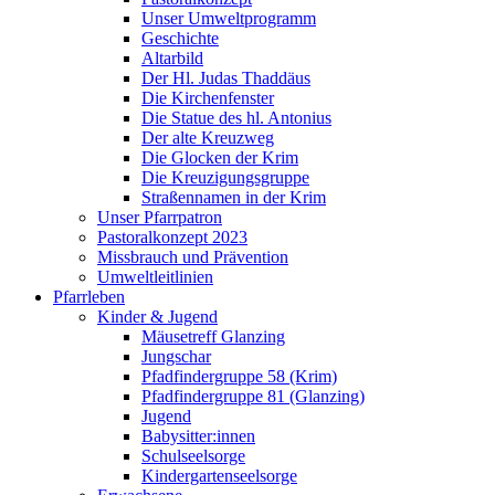
Unser Umweltprogramm
Geschichte
Altarbild
Der Hl. Judas Thaddäus
Die Kirchenfenster
Die Statue des hl. Antonius
Der alte Kreuzweg
Die Glocken der Krim
Die Kreuzigungsgruppe
Straßennamen in der Krim
Unser Pfarrpatron
Pastoralkonzept 2023
Missbrauch und Prävention
Umweltleitlinien
Pfarrleben
Kinder & Jugend
Mäusetreff Glanzing
Jungschar
Pfadfindergruppe 58 (Krim)
Pfadfindergruppe 81 (Glanzing)
Jugend
Babysitter:innen
Schulseelsorge
Kindergartenseelsorge