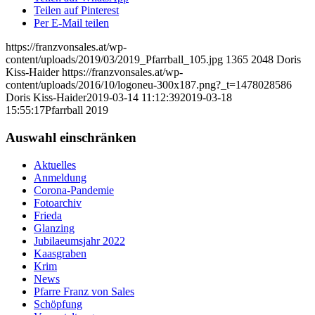
Teilen auf Pinterest
Per E-Mail teilen
https://franzvonsales.at/wp-
content/uploads/2019/03/2019_Pfarrball_105.jpg
1365
2048
Doris
Kiss-Haider
https://franzvonsales.at/wp-
content/uploads/2016/10/logoneu-300x187.png?_t=1478028586
Doris Kiss-Haider
2019-03-14 11:12:39
2019-03-18
15:55:17
Pfarrball 2019
Auswahl einschränken
Aktuelles
Anmeldung
Corona-Pandemie
Fotoarchiv
Frieda
Glanzing
Jubilaeumsjahr 2022
Kaasgraben
Krim
News
Pfarre Franz von Sales
Schöpfung