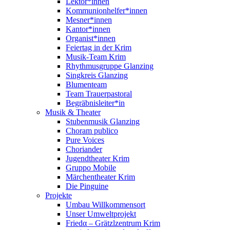
Lektor*innen
Kommunionhelfer*innen
Mesner*innen
Kantor*innen
Organist*innen
Feiertag in der Krim
Musik-Team Krim
Rhythmusgruppe Glanzing
Singkreis Glanzing
Blumenteam
Team Trauerpastoral
Begräbnisleiter*in
Musik & Theater
Stubenmusik Glanzing
Choram publico
Pure Voices
Choriander
Jugendtheater Krim
Gruppo Mobile
Märchentheater Krim
Die Pinguine
Projekte
Umbau Willkommensort
Unser Umweltprojekt
Friedα – Grätzlzentrum Krim