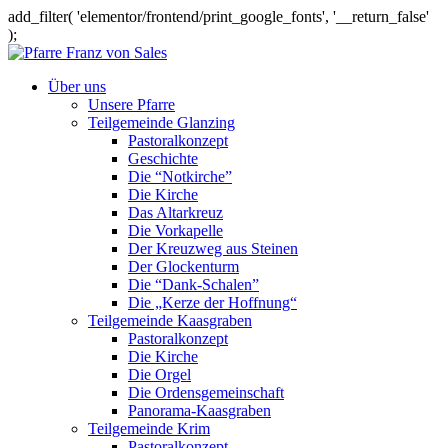
add_filter( 'elementor/frontend/print_google_fonts', '__return_false'
);
Über uns
Unsere Pfarre
Teilgemeinde Glanzing
Pastoralkonzept
Geschichte
Die “Notkirche”
Die Kirche
Das Altarkreuz
Die Vorkapelle
Der Kreuzweg aus Steinen
Der Glockenturm
Die “Dank-Schalen”
Die „Kerze der Hoffnung“
Teilgemeinde Kaasgraben
Pastoralkonzept
Die Kirche
Die Orgel
Die Ordensgemeinschaft
Panorama-Kaasgraben
Teilgemeinde Krim
Pastoralkonzept