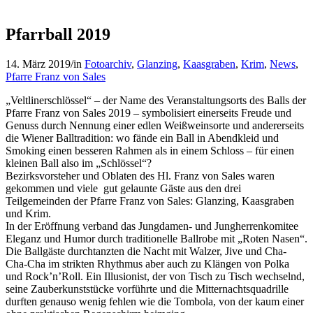
Pfarrball 2019
14. März 2019
/
in
Fotoarchiv
,
Glanzing
,
Kaasgraben
,
Krim
,
News
,
Pfarre Franz von Sales
„Veltlinerschlössel“ – der Name des Veranstaltungsorts des Balls der
Pfarre Franz von Sales 2019 – symbolisiert einerseits Freude und
Genuss durch Nennung einer edlen Weißweinsorte und andererseits
die Wiener Balltradition: wo fände ein Ball in Abendkleid und
Smoking einen besseren Rahmen als in einem Schloss – für einen
kleinen Ball also im „Schlössel“?
Bezirksvorsteher und Oblaten des Hl. Franz von Sales waren
gekommen und viele gut gelaunte Gäste aus den drei
Teilgemeinden der Pfarre Franz von Sales: Glanzing, Kaasgraben
und Krim.
In der Eröffnung verband das Jungdamen- und Jungherrenkomitee
Eleganz und Humor durch traditionelle Ballrobe mit „Roten Nasen“.
Die Ballgäste durchtanzten die Nacht mit Walzer, Jive und Cha-
Cha-Cha im strikten Rhythmus aber auch zu Klängen von Polka
und Rock’n’Roll. Ein Illusionist, der von Tisch zu Tisch wechselnd,
seine Zauberkunststücke vorführte und die Mitternachtsquadrille
durften genauso wenig fehlen wie die Tombola, von der kaum einer