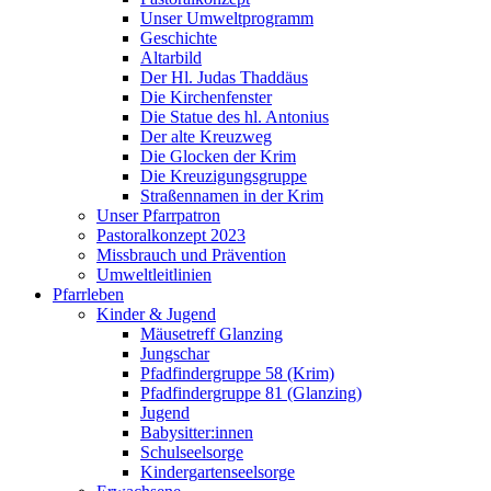
Unser Umweltprogramm
Geschichte
Altarbild
Der Hl. Judas Thaddäus
Die Kirchenfenster
Die Statue des hl. Antonius
Der alte Kreuzweg
Die Glocken der Krim
Die Kreuzigungsgruppe
Straßennamen in der Krim
Unser Pfarrpatron
Pastoralkonzept 2023
Missbrauch und Prävention
Umweltleitlinien
Pfarrleben
Kinder & Jugend
Mäusetreff Glanzing
Jungschar
Pfadfindergruppe 58 (Krim)
Pfadfindergruppe 81 (Glanzing)
Jugend
Babysitter:innen
Schulseelsorge
Kindergartenseelsorge