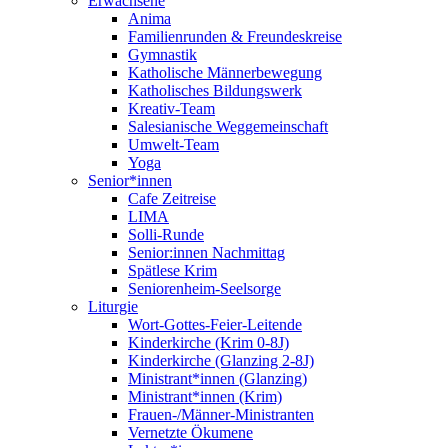
Erwachsene
Anima
Familienrunden & Freundeskreise
Gymnastik
Katholische Männerbewegung
Katholisches Bildungswerk
Kreativ-Team
Salesianische Weggemeinschaft
Umwelt-Team
Yoga
Senior*innen
Cafe Zeitreise
LIMA
Solli-Runde
Senior:innen Nachmittag
Spätlese Krim
Seniorenheim-Seelsorge
Liturgie
Wort-Gottes-Feier-Leitende
Kinderkirche (Krim 0-8J)
Kinderkirche (Glanzing 2-8J)
Ministrant*innen (Glanzing)
Ministrant*innen (Krim)
Frauen-/Männer-Ministranten
Vernetzte Ökumene