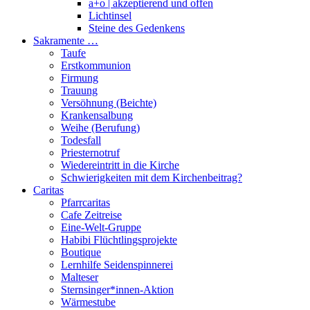
a+o | akzeptierend und offen
Lichtinsel
Steine des Gedenkens
Sakramente …
Taufe
Erstkommunion
Firmung
Trauung
Versöhnung (Beichte)
Krankensalbung
Weihe (Berufung)
Todesfall
Priesternotruf
Wiedereintritt in die Kirche
Schwierigkeiten mit dem Kirchenbeitrag?
Caritas
Pfarrcaritas
Cafe Zeitreise
Eine-Welt-Gruppe
Habibi Flüchtlingsprojekte
Boutique
Lernhilfe Seidenspinnerei
Malteser
Sternsinger*innen-Aktion
Wärmestube