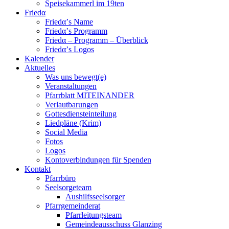
Speisekammerl im 19ten
Friedα
Friedα’s Name
Friedα’s Programm
Friedα – Programm – Überblick
Friedα’s Logos
Kalender
Aktuelles
Was uns bewegt(e)
Veranstaltungen
Pfarrblatt MITEINANDER
Verlautbarungen
Gottesdiensteinteilung
Liedpläne (Krim)
Social Media
Fotos
Logos
Kontoverbindungen für Spenden
Kontakt
Pfarrbüro
Seelsorgeteam
Aushilfsseelsorger
Pfarrgemeinderat
Pfarrleitungsteam
Gemeindeausschuss Glanzing