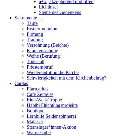
a+o | akzeptierend und offen
Lichtinsel
Steine des Gedenkens
Sakramente …
Taufe
Erstkommunion
Firmung
Trauung
Versöhnung (Beichte)
Krankensalbung
Weihe (Berufung)
Todesfall
Priesternotruf
Wiedereintritt in die Kirche
Schwierigkeiten mit dem Kirchenbeitrag?
Caritas
Pfarrcaritas
Cafe Zeitreise
Eine-Welt-Gruppe
Habibi Flüchtlingsprojekte
Boutique
Lernhilfe Seidenspinnerei
Malteser
Sternsinger*innen-Aktion
Wärmestube