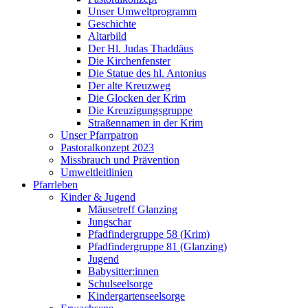
Unser Umweltprogramm
Geschichte
Altarbild
Der Hl. Judas Thaddäus
Die Kirchenfenster
Die Statue des hl. Antonius
Der alte Kreuzweg
Die Glocken der Krim
Die Kreuzigungsgruppe
Straßennamen in der Krim
Unser Pfarrpatron
Pastoralkonzept 2023
Missbrauch und Prävention
Umweltleitlinien
Pfarrleben
Kinder & Jugend
Mäusetreff Glanzing
Jungschar
Pfadfindergruppe 58 (Krim)
Pfadfindergruppe 81 (Glanzing)
Jugend
Babysitter:innen
Schulseelsorge
Kindergartenseelsorge