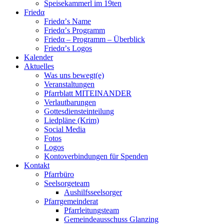
Speisekammerl im 19ten
Friedα
Friedα’s Name
Friedα’s Programm
Friedα – Programm – Überblick
Friedα’s Logos
Kalender
Aktuelles
Was uns bewegt(e)
Veranstaltungen
Pfarrblatt MITEINANDER
Verlautbarungen
Gottesdiensteinteilung
Liedpläne (Krim)
Social Media
Fotos
Logos
Kontoverbindungen für Spenden
Kontakt
Pfarrbüro
Seelsorgeteam
Aushilfsseelsorger
Pfarrgemeinderat
Pfarrleitungsteam
Gemeindeausschuss Glanzing