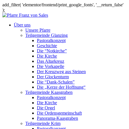
add_filter( 'elementor/frontend/print_google_fonts', '__return_false'
);
Über uns
Unsere Pfarre
Teilgemeinde Glanzing
Pastoralkonzept
Geschichte
Die “Notkirche”
Die Kirche
Das Altarkreuz
Die Vorkapelle
Der Kreuzweg aus Steinen
Der Glockenturm
Die “Dank-Schalen”
Die „Kerze der Hoffnung“
Teilgemeinde Kaasgraben
Pastoralkonzept
Die Kirche
Die Orgel
Die Ordensgemeinschaft
Panorama-Kaasgraben
Teilgemeinde Krim
Pastoralkonzept