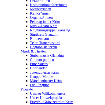
Lektor*innen
Kommunionhelfer*innen
Mesner*innen
Kantor*innen
Organist*innen
Feiertag in der Krim
Musik-Team Krim
Rhythmusgruppe Glanzing
Singkreis Glanzing
Blumenteam
Team Trauerpastoral
Begräbnisleiter*in
Musik & Theater
Stubenmusik Glanzing
Choram publico
Pure Voices
Choriander
Jugendtheater Krim
Gruppo Mobile
Märchentheater Krim
Die Pinguine
Projekte
Umbau Willkommensort
Unser Umweltprojekt
Friedα – Grätzlzentrum Krim