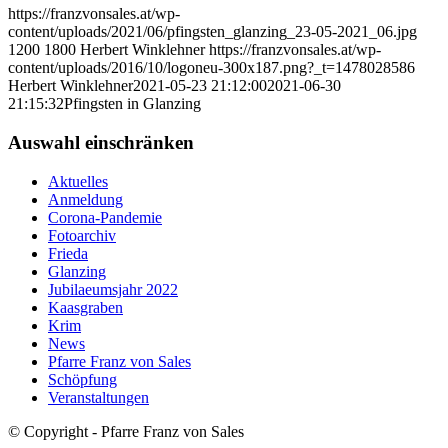
https://franzvonsales.at/wp-
content/uploads/2021/06/pfingsten_glanzing_23-05-2021_06.jpg
1200
1800
Herbert Winklehner
https://franzvonsales.at/wp-
content/uploads/2016/10/logoneu-300x187.png?_t=1478028586
Herbert Winklehner
2021-05-23 21:12:00
2021-06-30
21:15:32
Pfingsten in Glanzing
Auswahl einschränken
Aktuelles
Anmeldung
Corona-Pandemie
Fotoarchiv
Frieda
Glanzing
Jubilaeumsjahr 2022
Kaasgraben
Krim
News
Pfarre Franz von Sales
Schöpfung
Veranstaltungen
© Copyright - Pfarre Franz von Sales