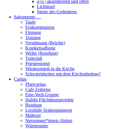
a+o | akzeptierend und offen
Lichtinsel
Steine des Gedenkens
Sakramente …
Taufe
Erstkommunion
Firmung
Trauung
Versöhnung (Beichte)
Krankensalbung
Weihe (Berufung)
Todesfall
Priesternotruf
Wiedereintritt in die Kirche
Schwierigkeiten mit dem Kirchenbeitrag?
Caritas
Pfarrcaritas
Cafe Zeitreise
Eine-Welt-Gruppe
Habibi Flüchtlingsprojekte
Boutique
Lernhilfe Seidenspinnerei
Malteser
Sternsinger*innen-Aktion
Wärmestube