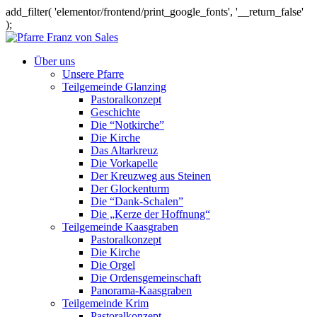
add_filter( 'elementor/frontend/print_google_fonts', '__return_false'
);
Über uns
Unsere Pfarre
Teilgemeinde Glanzing
Pastoralkonzept
Geschichte
Die “Notkirche”
Die Kirche
Das Altarkreuz
Die Vorkapelle
Der Kreuzweg aus Steinen
Der Glockenturm
Die “Dank-Schalen”
Die „Kerze der Hoffnung“
Teilgemeinde Kaasgraben
Pastoralkonzept
Die Kirche
Die Orgel
Die Ordensgemeinschaft
Panorama-Kaasgraben
Teilgemeinde Krim
Pastoralkonzept