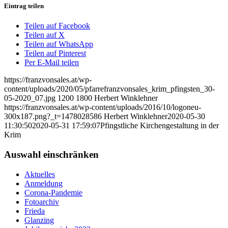
Eintrag teilen
Teilen auf Facebook
Teilen auf X
Teilen auf WhatsApp
Teilen auf Pinterest
Per E-Mail teilen
https://franzvonsales.at/wp-
content/uploads/2020/05/pfarrefranzvonsales_krim_pfingsten_30-
05-2020_07.jpg
1200
1800
Herbert Winklehner
https://franzvonsales.at/wp-content/uploads/2016/10/logoneu-
300x187.png?_t=1478028586
Herbert Winklehner
2020-05-30
11:30:50
2020-05-31 17:59:07
Pfingstliche Kirchengestaltung in der
Krim
Auswahl einschränken
Aktuelles
Anmeldung
Corona-Pandemie
Fotoarchiv
Frieda
Glanzing