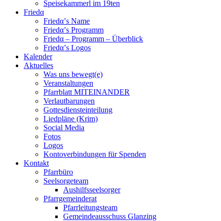
Speisekammerl im 19ten
Friedα
Friedα’s Name
Friedα’s Programm
Friedα – Programm – Überblick
Friedα’s Logos
Kalender
Aktuelles
Was uns bewegt(e)
Veranstaltungen
Pfarrblatt MITEINANDER
Verlautbarungen
Gottesdiensteinteilung
Liedpläne (Krim)
Social Media
Fotos
Logos
Kontoverbindungen für Spenden
Kontakt
Pfarrbüro
Seelsorgeteam
Aushilfsseelsorger
Pfarrgemeinderat
Pfarrleitungsteam
Gemeindeausschuss Glanzing