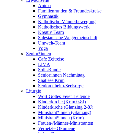
Erwachsene
Anima
Familienrunden & Freundeskreise
Gymnastik
Katholische Männerbewegung
Katholisches Bildungswerk
Kreativ-Team
Salesianische Weggemeinschaft
Umwelt-Team
Yoga
Senior*innen
Cafe Zeitreise
LIMA
Solli-Runde
Senior:innen Nachmittag
Spätlese Krim
Seniorenheim-Seelsorge
Liturgie
Wort-Gottes-Feier-Leitende
Kinderkirche (Krim 0-8J)
Kinderkirche (Glanzing 2-8J)
Ministrant*innen (Glanzing)
Ministrant*innen (Krim)
Frauen-/Männer-Ministranten
Vernetzte Ökumene