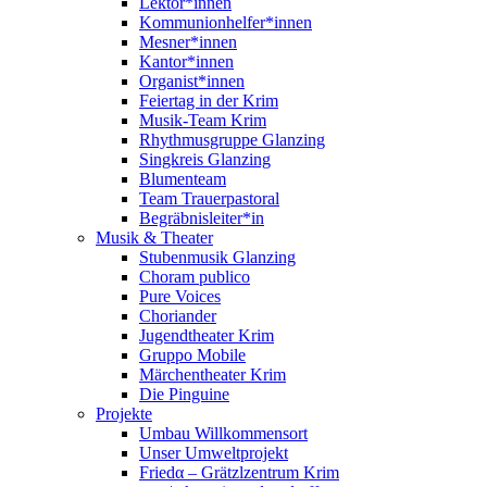
Lektor*innen
Kommunionhelfer*innen
Mesner*innen
Kantor*innen
Organist*innen
Feiertag in der Krim
Musik-Team Krim
Rhythmusgruppe Glanzing
Singkreis Glanzing
Blumenteam
Team Trauerpastoral
Begräbnisleiter*in
Musik & Theater
Stubenmusik Glanzing
Choram publico
Pure Voices
Choriander
Jugendtheater Krim
Gruppo Mobile
Märchentheater Krim
Die Pinguine
Projekte
Umbau Willkommensort
Unser Umweltprojekt
Friedα – Grätzlzentrum Krim