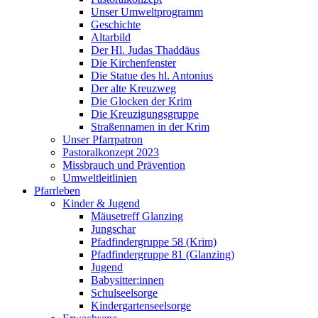
Unser Umweltprogramm
Geschichte
Altarbild
Der Hl. Judas Thaddäus
Die Kirchenfenster
Die Statue des hl. Antonius
Der alte Kreuzweg
Die Glocken der Krim
Die Kreuzigungsgruppe
Straßennamen in der Krim
Unser Pfarrpatron
Pastoralkonzept 2023
Missbrauch und Prävention
Umweltleitlinien
Pfarrleben
Kinder & Jugend
Mäusetreff Glanzing
Jungschar
Pfadfindergruppe 58 (Krim)
Pfadfindergruppe 81 (Glanzing)
Jugend
Babysitter:innen
Schulseelsorge
Kindergartenseelsorge