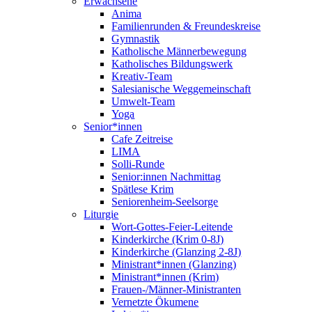
Erwachsene
Anima
Familienrunden & Freundeskreise
Gymnastik
Katholische Männerbewegung
Katholisches Bildungswerk
Kreativ-Team
Salesianische Weggemeinschaft
Umwelt-Team
Yoga
Senior*innen
Cafe Zeitreise
LIMA
Solli-Runde
Senior:innen Nachmittag
Spätlese Krim
Seniorenheim-Seelsorge
Liturgie
Wort-Gottes-Feier-Leitende
Kinderkirche (Krim 0-8J)
Kinderkirche (Glanzing 2-8J)
Ministrant*innen (Glanzing)
Ministrant*innen (Krim)
Frauen-/Männer-Ministranten
Vernetzte Ökumene