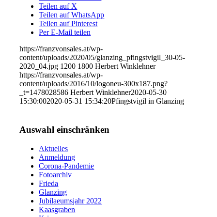
Teilen auf X
Teilen auf WhatsApp
Teilen auf Pinterest
Per E-Mail teilen
https://franzvonsales.at/wp-
content/uploads/2020/05/glanzing_pfingstvigil_30-05-
2020_04.jpg
1200
1800
Herbert Winklehner
https://franzvonsales.at/wp-
content/uploads/2016/10/logoneu-300x187.png?
_t=1478028586
Herbert Winklehner
2020-05-30
15:30:00
2020-05-31 15:34:20
Pfingstvigil in Glanzing
Auswahl einschränken
Aktuelles
Anmeldung
Corona-Pandemie
Fotoarchiv
Frieda
Glanzing
Jubilaeumsjahr 2022
Kaasgraben