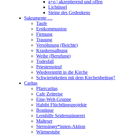
a+o | akzeptierend und offen
Lichtinsel
Steine des Gedenkens
Sakramente …
Taufe
Erstkommunion
Firmung
Trauung
Versöhnung (Beichte)
Krankensalbung
Weihe (Berufung)
Todesfall
Priesternotruf
Wiedereintritt in die Kirche
Schwierigkeiten mit dem Kirchenbeitrag?
Caritas
Pfarrcaritas
Cafe Zeitreise
Eine-Welt-Gruppe
Habibi Flüchtlingsprojekte
Boutique
Lernhilfe Seidenspinnerei
Malteser
Sternsinger*innen-Aktion
Wärmestube