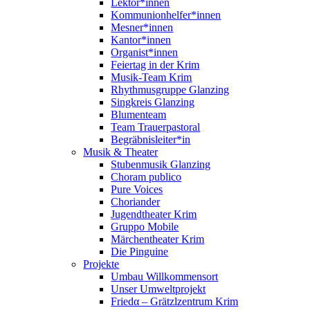
Lektor*innen
Kommunionhelfer*innen
Mesner*innen
Kantor*innen
Organist*innen
Feiertag in der Krim
Musik-Team Krim
Rhythmusgruppe Glanzing
Singkreis Glanzing
Blumenteam
Team Trauerpastoral
Begräbnisleiter*in
Musik & Theater
Stubenmusik Glanzing
Choram publico
Pure Voices
Choriander
Jugendtheater Krim
Gruppo Mobile
Märchentheater Krim
Die Pinguine
Projekte
Umbau Willkommensort
Unser Umweltprojekt
Friedα – Grätzlzentrum Krim