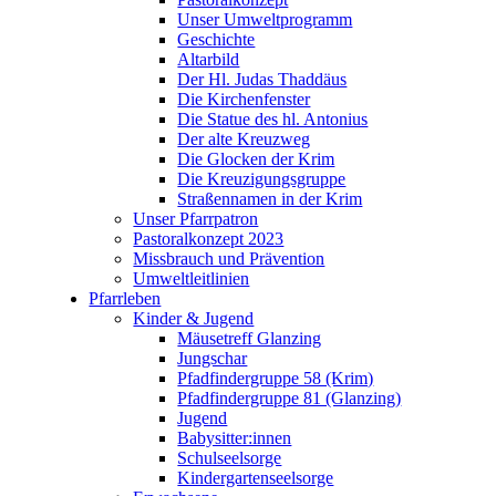
Unser Umweltprogramm
Geschichte
Altarbild
Der Hl. Judas Thaddäus
Die Kirchenfenster
Die Statue des hl. Antonius
Der alte Kreuzweg
Die Glocken der Krim
Die Kreuzigungsgruppe
Straßennamen in der Krim
Unser Pfarrpatron
Pastoralkonzept 2023
Missbrauch und Prävention
Umweltleitlinien
Pfarrleben
Kinder & Jugend
Mäusetreff Glanzing
Jungschar
Pfadfindergruppe 58 (Krim)
Pfadfindergruppe 81 (Glanzing)
Jugend
Babysitter:innen
Schulseelsorge
Kindergartenseelsorge