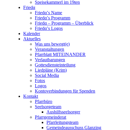
Speisekammerl im 19ten
Friedα
Friedα’s Name
Friedα’s Programm
Friedα – Programm – Überblick
Friedα’s Logos
Kalender
Aktuelles
Was uns bewegt(e)
Veranstaltungen
Pfarrblatt MITEINANDER
Verlautbarungen
Gottesdiensteinteilung
Liedpläne (Krim)
Social Media
Fotos
Logos
Kontoverbindungen für Spenden
Kontakt
Pfarrbüro
Seelsorgeteam
Aushilfsseelsorger
Pfarrgemeinderat
Pfarrleitungsteam
Gemeindeausschuss Glanzing