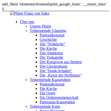
add_filter( 'elementor/frontend/print_google_fonts', '__return_false'
);
Über uns
Unsere Pfarre
Teilgemeinde Glanzing
Pastoralkonzept
Geschichte
Die “Notkirche”
Die Kirche
Das Altarkreuz
Die Vorkapelle
Der Kreuzweg aus Steinen
Der Glockenturm
Die “Dank-Schalen”
Die „Kerze der Hoffnung“
Teilgemeinde Kaasgraben
Pastoralkonzept
Die Kirche
Die Orgel
Die Ordensgemeinschaft
Panorama-Kaasgraben
Teilgemeinde Krim
Pastoralkonzept