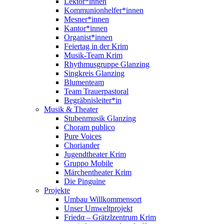
Lektor*innen
Kommunionhelfer*innen
Mesner*innen
Kantor*innen
Organist*innen
Feiertag in der Krim
Musik-Team Krim
Rhythmusgruppe Glanzing
Singkreis Glanzing
Blumenteam
Team Trauerpastoral
Begräbnisleiter*in
Musik & Theater
Stubenmusik Glanzing
Choram publico
Pure Voices
Choriander
Jugendtheater Krim
Gruppo Mobile
Märchentheater Krim
Die Pinguine
Projekte
Umbau Willkommensort
Unser Umweltprojekt
Friedα – Grätzlzentrum Krim