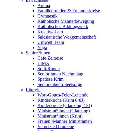
Erwachsene
Anima
Familienrunden & Freundeskreise
Gymnastik
Katholische Männerbewegung
Katholisches Bildungswerk
Kreativ-Team
Salesianische Weggemeinschaft
Umwelt-Team
Yoga
Senior*innen
Cafe Zeitreise
LIMA
Solli-Runde
Senior:innen Nachmittag
Spätlese Krim
Seniorenheim-Seelsorge
Liturgie
Wort-Gottes-Feier-Leitende
Kinderkirche (Krim 0-8J)
Kinderkirche (Glanzing 2-8J)
Ministrant*innen (Glanzing)
Ministrant*innen (Krim)
Frauen-/Männer-Ministranten
Vernetzte Ökumene