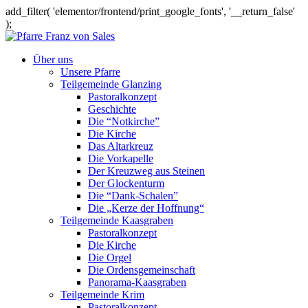
add_filter( 'elementor/frontend/print_google_fonts', '__return_false'
);
Über uns
Unsere Pfarre
Teilgemeinde Glanzing
Pastoralkonzept
Geschichte
Die “Notkirche”
Die Kirche
Das Altarkreuz
Die Vorkapelle
Der Kreuzweg aus Steinen
Der Glockenturm
Die “Dank-Schalen”
Die „Kerze der Hoffnung“
Teilgemeinde Kaasgraben
Pastoralkonzept
Die Kirche
Die Orgel
Die Ordensgemeinschaft
Panorama-Kaasgraben
Teilgemeinde Krim
Pastoralkonzept