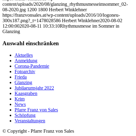
content/uploads/2020/08/glanzing_rhythmusmesseimsommer_02-
08-2020.jpg
1200
1800
Herbert Winklehner
https://franzvonsales.at/wp-content/uploads/2016/10/logoneu-
300x187.png?_t=1478028586
Herbert Winklehner
2020-08-02
12:00:00
2020-08-11 10:33:10
Rhythmusmesse im Sommer in
Glanzing
Auswahl einschränken
Aktuelles
Anmeldung
Corona-Pandemie
Fotoarchiv
Frieda
Glanzing
Jubilaeumsjahr 2022
Kaasgraben
Krim
News
Pfarre Franz von Sales
Schöpfung
Veranstaltungen
© Copyright - Pfarre Franz von Sales