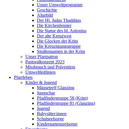
Unser Umweltprogramm
Geschichte
Altarbild
Der Hl. Judas Thaddäus
Die Kirchenfenster
Die Statue des hl. Antonius
Der alte Kreuzweg
Die Glocken der Krim
Die Kreuzigungsgruppe
Straßennamen in der Krim
Unser Pfarrpatron
Pastoralkonzept 2023
Missbrauch und Prävention
Umweltleitlinien
Pfarrleben
Kinder & Jugend
Mäusetreff Glanzing
Jungschar
Pfadfindergruppe 58 (Krim)
Pfadfindergruppe 81 (Glanzing)
Jugend
Babysitter:innen
Schulseelsorge
Kindergartenseelsorge