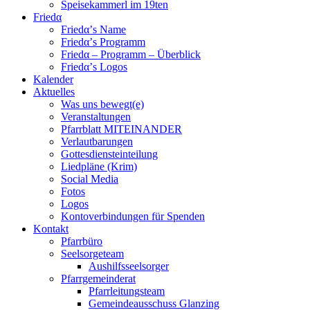
Speisekammerl im 19ten
Friedα
Friedα’s Name
Friedα’s Programm
Friedα – Programm – Überblick
Friedα’s Logos
Kalender
Aktuelles
Was uns bewegt(e)
Veranstaltungen
Pfarrblatt MITEINANDER
Verlautbarungen
Gottesdiensteinteilung
Liedpläne (Krim)
Social Media
Fotos
Logos
Kontoverbindungen für Spenden
Kontakt
Pfarrbüro
Seelsorgeteam
Aushilfsseelsorger
Pfarrgemeinderat
Pfarrleitungsteam
Gemeindeausschuss Glanzing