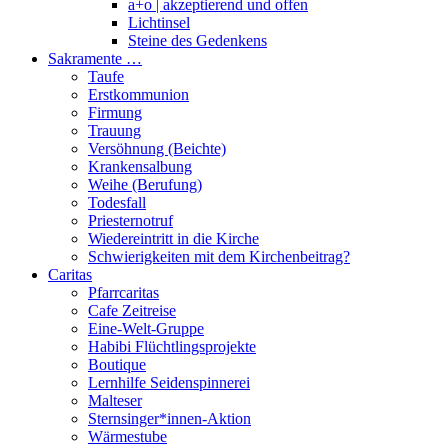
a+o | akzeptierend und offen
Lichtinsel
Steine des Gedenkens
Sakramente …
Taufe
Erstkommunion
Firmung
Trauung
Versöhnung (Beichte)
Krankensalbung
Weihe (Berufung)
Todesfall
Priesternotruf
Wiedereintritt in die Kirche
Schwierigkeiten mit dem Kirchenbeitrag?
Caritas
Pfarrcaritas
Cafe Zeitreise
Eine-Welt-Gruppe
Habibi Flüchtlingsprojekte
Boutique
Lernhilfe Seidenspinnerei
Malteser
Sternsinger*innen-Aktion
Wärmestube