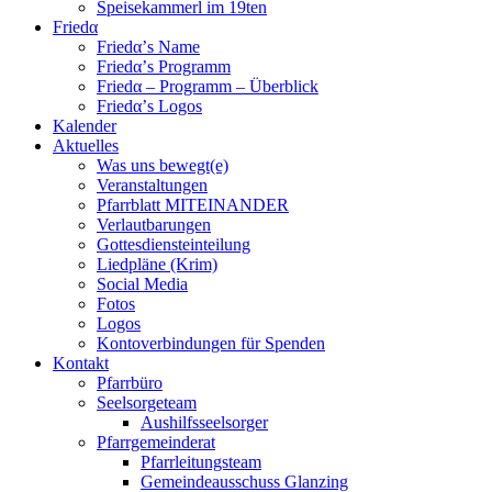
Speisekammerl im 19ten
Friedα
Friedα’s Name
Friedα’s Programm
Friedα – Programm – Überblick
Friedα’s Logos
Kalender
Aktuelles
Was uns bewegt(e)
Veranstaltungen
Pfarrblatt MITEINANDER
Verlautbarungen
Gottesdiensteinteilung
Liedpläne (Krim)
Social Media
Fotos
Logos
Kontoverbindungen für Spenden
Kontakt
Pfarrbüro
Seelsorgeteam
Aushilfsseelsorger
Pfarrgemeinderat
Pfarrleitungsteam
Gemeindeausschuss Glanzing