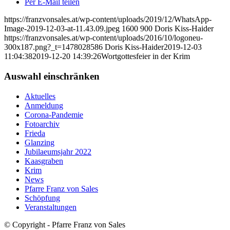
Per E-Mail teilen
https://franzvonsales.at/wp-content/uploads/2019/12/WhatsApp-
Image-2019-12-03-at-11.43.09.jpeg
1600
900
Doris Kiss-Haider
https://franzvonsales.at/wp-content/uploads/2016/10/logoneu-
300x187.png?_t=1478028586
Doris Kiss-Haider
2019-12-03
11:04:38
2019-12-20 14:39:26
Wortgottesfeier in der Krim
Auswahl einschränken
Aktuelles
Anmeldung
Corona-Pandemie
Fotoarchiv
Frieda
Glanzing
Jubilaeumsjahr 2022
Kaasgraben
Krim
News
Pfarre Franz von Sales
Schöpfung
Veranstaltungen
© Copyright - Pfarre Franz von Sales