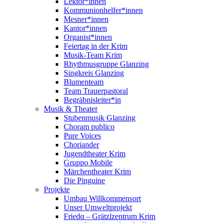
Lektor*innen
Kommunionhelfer*innen
Mesner*innen
Kantor*innen
Organist*innen
Feiertag in der Krim
Musik-Team Krim
Rhythmusgruppe Glanzing
Singkreis Glanzing
Blumenteam
Team Trauerpastoral
Begräbnisleiter*in
Musik & Theater
Stubenmusik Glanzing
Choram publico
Pure Voices
Choriander
Jugendtheater Krim
Gruppo Mobile
Märchentheater Krim
Die Pinguine
Projekte
Umbau Willkommensort
Unser Umweltprojekt
Friedα – Grätzlzentrum Krim