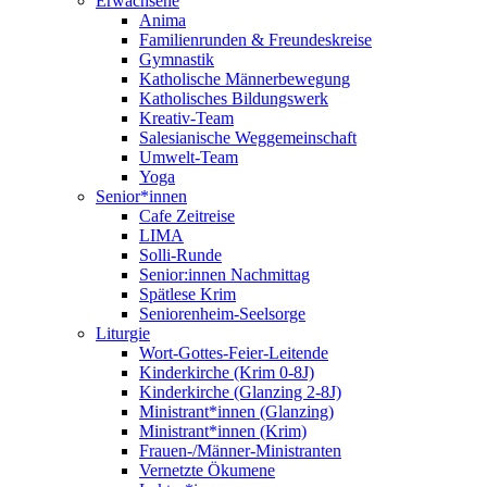
Erwachsene
Anima
Familienrunden & Freundeskreise
Gymnastik
Katholische Männerbewegung
Katholisches Bildungswerk
Kreativ-Team
Salesianische Weggemeinschaft
Umwelt-Team
Yoga
Senior*innen
Cafe Zeitreise
LIMA
Solli-Runde
Senior:innen Nachmittag
Spätlese Krim
Seniorenheim-Seelsorge
Liturgie
Wort-Gottes-Feier-Leitende
Kinderkirche (Krim 0-8J)
Kinderkirche (Glanzing 2-8J)
Ministrant*innen (Glanzing)
Ministrant*innen (Krim)
Frauen-/Männer-Ministranten
Vernetzte Ökumene