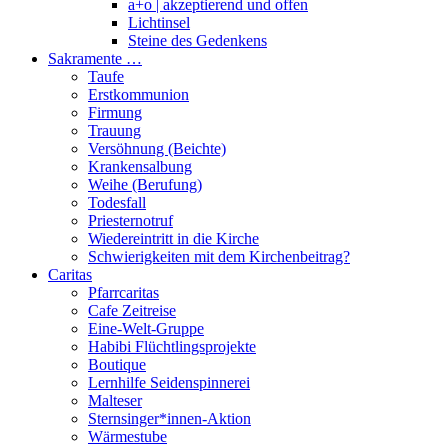
a+o | akzeptierend und offen
Lichtinsel
Steine des Gedenkens
Sakramente …
Taufe
Erstkommunion
Firmung
Trauung
Versöhnung (Beichte)
Krankensalbung
Weihe (Berufung)
Todesfall
Priesternotruf
Wiedereintritt in die Kirche
Schwierigkeiten mit dem Kirchenbeitrag?
Caritas
Pfarrcaritas
Cafe Zeitreise
Eine-Welt-Gruppe
Habibi Flüchtlingsprojekte
Boutique
Lernhilfe Seidenspinnerei
Malteser
Sternsinger*innen-Aktion
Wärmestube