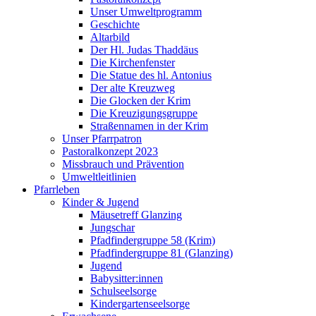
Unser Umweltprogramm
Geschichte
Altarbild
Der Hl. Judas Thaddäus
Die Kirchenfenster
Die Statue des hl. Antonius
Der alte Kreuzweg
Die Glocken der Krim
Die Kreuzigungsgruppe
Straßennamen in der Krim
Unser Pfarrpatron
Pastoralkonzept 2023
Missbrauch und Prävention
Umweltleitlinien
Pfarrleben
Kinder & Jugend
Mäusetreff Glanzing
Jungschar
Pfadfindergruppe 58 (Krim)
Pfadfindergruppe 81 (Glanzing)
Jugend
Babysitter:innen
Schulseelsorge
Kindergartenseelsorge