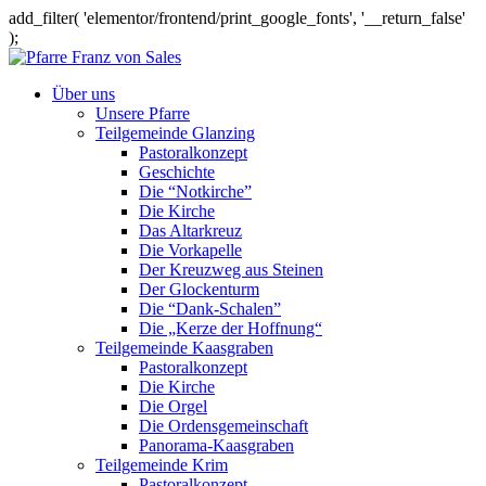
add_filter( 'elementor/frontend/print_google_fonts', '__return_false'
);
Über uns
Unsere Pfarre
Teilgemeinde Glanzing
Pastoralkonzept
Geschichte
Die “Notkirche”
Die Kirche
Das Altarkreuz
Die Vorkapelle
Der Kreuzweg aus Steinen
Der Glockenturm
Die “Dank-Schalen”
Die „Kerze der Hoffnung“
Teilgemeinde Kaasgraben
Pastoralkonzept
Die Kirche
Die Orgel
Die Ordensgemeinschaft
Panorama-Kaasgraben
Teilgemeinde Krim
Pastoralkonzept