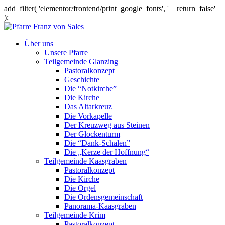
add_filter( 'elementor/frontend/print_google_fonts', '__return_false'
);
Über uns
Unsere Pfarre
Teilgemeinde Glanzing
Pastoralkonzept
Geschichte
Die “Notkirche”
Die Kirche
Das Altarkreuz
Die Vorkapelle
Der Kreuzweg aus Steinen
Der Glockenturm
Die “Dank-Schalen”
Die „Kerze der Hoffnung“
Teilgemeinde Kaasgraben
Pastoralkonzept
Die Kirche
Die Orgel
Die Ordensgemeinschaft
Panorama-Kaasgraben
Teilgemeinde Krim
Pastoralkonzept