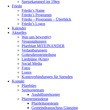
Speisekammerl im 19ten
Friedα
Friedα’s Name
Friedα’s Programm
Friedα – Programm – Überblick
Friedα’s Logos
Kalender
Aktuelles
Was uns bewegt(e)
Veranstaltungen
Pfarrblatt MITEINANDER
Verlautbarungen
Gottesdiensteinteilung
Liedpläne (Krim)
Social Media
Fotos
Logos
Kontoverbindungen für Spenden
Kontakt
Pfarrbüro
Seelsorgeteam
Aushilfsseelsorger
Pfarrgemeinderat
Pfarrleitungsteam
Gemeindeausschuss Glanzing