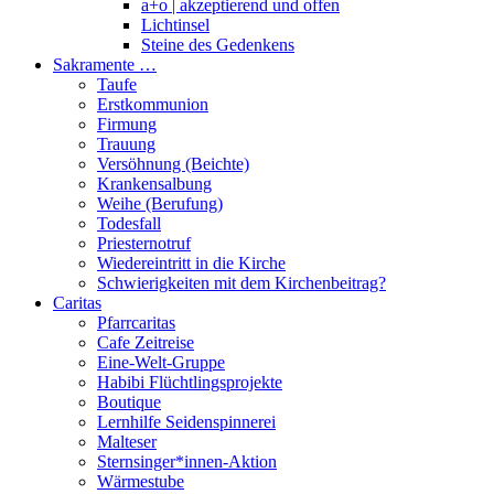
a+o | akzeptierend und offen
Lichtinsel
Steine des Gedenkens
Sakramente …
Taufe
Erstkommunion
Firmung
Trauung
Versöhnung (Beichte)
Krankensalbung
Weihe (Berufung)
Todesfall
Priesternotruf
Wiedereintritt in die Kirche
Schwierigkeiten mit dem Kirchenbeitrag?
Caritas
Pfarrcaritas
Cafe Zeitreise
Eine-Welt-Gruppe
Habibi Flüchtlingsprojekte
Boutique
Lernhilfe Seidenspinnerei
Malteser
Sternsinger*innen-Aktion
Wärmestube