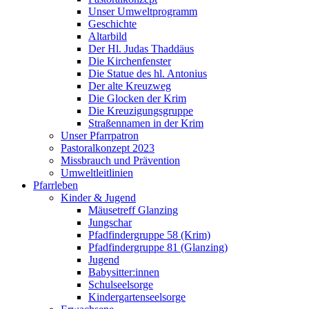
Unser Umweltprogramm
Geschichte
Altarbild
Der Hl. Judas Thaddäus
Die Kirchenfenster
Die Statue des hl. Antonius
Der alte Kreuzweg
Die Glocken der Krim
Die Kreuzigungsgruppe
Straßennamen in der Krim
Unser Pfarrpatron
Pastoralkonzept 2023
Missbrauch und Prävention
Umweltleitlinien
Pfarrleben
Kinder & Jugend
Mäusetreff Glanzing
Jungschar
Pfadfindergruppe 58 (Krim)
Pfadfindergruppe 81 (Glanzing)
Jugend
Babysitter:innen
Schulseelsorge
Kindergartenseelsorge