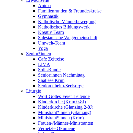
Erwachsene
Anima
Familienrunden & Freundeskreise
Gymnastik
Katholische Männerbewegung
Katholisches Bildungswerk
Kreativ-Team
Salesianische Weggemeinschaft
Umwelt-Team
Yoga
Senior*innen
Cafe Zeitreise
LIMA
Solli-Runde
Senior:innen Nachmittag
Spätlese Krim
Seniorenheim-Seelsorge
Liturgie
Wort-Gottes-Feier-Leitende
Kinderkirche (Krim 0-8J)
Kinderkirche (Glanzing 2-8J)
Ministrant*innen (Glanzing)
Ministrant*innen (Krim)
Frauen-/Männer-Ministranten
Vernetzte Ökumene