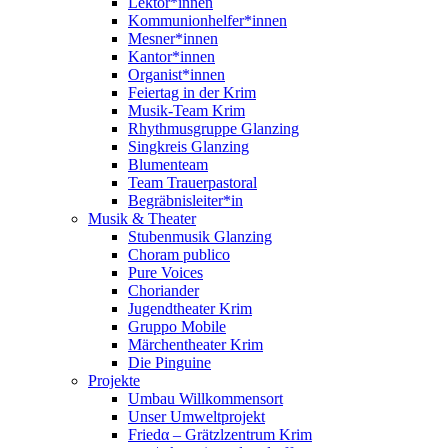
Lektor*innen
Kommunionhelfer*innen
Mesner*innen
Kantor*innen
Organist*innen
Feiertag in der Krim
Musik-Team Krim
Rhythmusgruppe Glanzing
Singkreis Glanzing
Blumenteam
Team Trauerpastoral
Begräbnisleiter*in
Musik & Theater
Stubenmusik Glanzing
Choram publico
Pure Voices
Choriander
Jugendtheater Krim
Gruppo Mobile
Märchentheater Krim
Die Pinguine
Projekte
Umbau Willkommensort
Unser Umweltprojekt
Friedα – Grätzlzentrum Krim