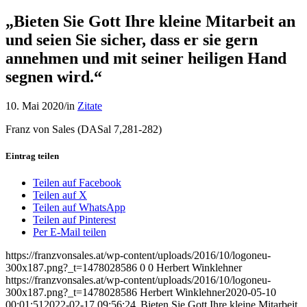
„Bieten Sie Gott Ihre kleine Mitarbeit an
und seien Sie sicher, dass er sie gern
annehmen und mit seiner heiligen Hand
segnen wird.“
10. Mai 2020
/
in
Zitate
Franz von Sales (DASal 7,281-282)
Eintrag teilen
Teilen auf Facebook
Teilen auf X
Teilen auf WhatsApp
Teilen auf Pinterest
Per E-Mail teilen
https://franzvonsales.at/wp-content/uploads/2016/10/logoneu-
300x187.png?_t=1478028586
0
0
Herbert Winklehner
https://franzvonsales.at/wp-content/uploads/2016/10/logoneu-
300x187.png?_t=1478028586
Herbert Winklehner
2020-05-10
00:01:51
2022-02-17 09:56:24
„Bieten Sie Gott Ihre kleine Mitarbeit