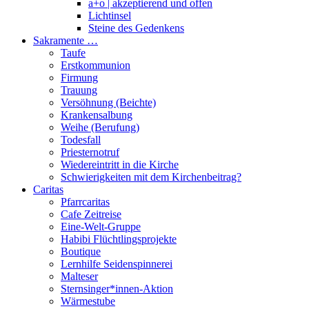
a+o | akzeptierend und offen
Lichtinsel
Steine des Gedenkens
Sakramente …
Taufe
Erstkommunion
Firmung
Trauung
Versöhnung (Beichte)
Krankensalbung
Weihe (Berufung)
Todesfall
Priesternotruf
Wiedereintritt in die Kirche
Schwierigkeiten mit dem Kirchenbeitrag?
Caritas
Pfarrcaritas
Cafe Zeitreise
Eine-Welt-Gruppe
Habibi Flüchtlingsprojekte
Boutique
Lernhilfe Seidenspinnerei
Malteser
Sternsinger*innen-Aktion
Wärmestube