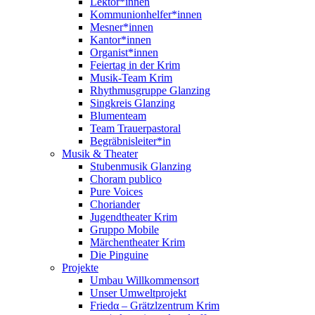
Lektor*innen
Kommunionhelfer*innen
Mesner*innen
Kantor*innen
Organist*innen
Feiertag in der Krim
Musik-Team Krim
Rhythmusgruppe Glanzing
Singkreis Glanzing
Blumenteam
Team Trauerpastoral
Begräbnisleiter*in
Musik & Theater
Stubenmusik Glanzing
Choram publico
Pure Voices
Choriander
Jugendtheater Krim
Gruppo Mobile
Märchentheater Krim
Die Pinguine
Projekte
Umbau Willkommensort
Unser Umweltprojekt
Friedα – Grätzlzentrum Krim