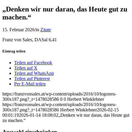
„Denken wir nur daran, das Heute gut zu
machen.“
15. Februar 2026
/
in
Zitate
Franz von Sales, DASal 6,41
Eintrag teilen
Teilen auf Facebook
Teilen auf X
Teilen auf WhatsApp
Teilen auf Pinterest
Per E-Mail teilen
https://franzvonsales.at/wp-content/uploads/2016/10/logoneu-
300x187.png?_t=1478028586
0
0
Herbert Winklehner
https://franzvonsales.at/wp-content/uploads/2016/10/logoneu-
300x187.png?_t=1478028586
Herbert Winklehner
2026-02-15
00:01:19
2026-01-14 18:08:02
„Denken wir nur daran, das Heute gut
zu machen.“
Auswahl einschränken