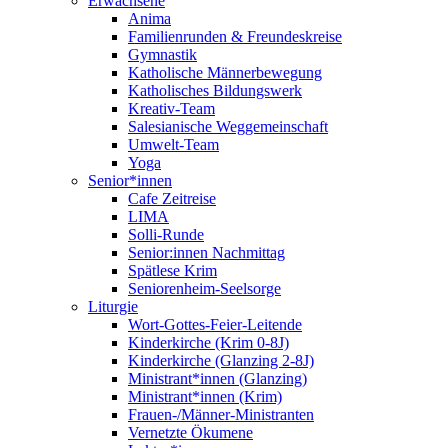
Erwachsene
Anima
Familienrunden & Freundeskreise
Gymnastik
Katholische Männerbewegung
Katholisches Bildungswerk
Kreativ-Team
Salesianische Weggemeinschaft
Umwelt-Team
Yoga
Senior*innen
Cafe Zeitreise
LIMA
Solli-Runde
Senior:innen Nachmittag
Spätlese Krim
Seniorenheim-Seelsorge
Liturgie
Wort-Gottes-Feier-Leitende
Kinderkirche (Krim 0-8J)
Kinderkirche (Glanzing 2-8J)
Ministrant*innen (Glanzing)
Ministrant*innen (Krim)
Frauen-/Männer-Ministranten
Vernetzte Ökumene