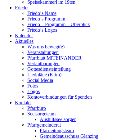
Speisekammerl im 19ten
Friedα
Friedα’s Name
Friedα’s Programm
Friedα – Programm – Überblick
Friedα’s Logos
Kalender
Aktuelles
Was uns bewegt(e)
Veranstaltungen
Pfarrblatt MITEINANDER
Verlautbarungen
Gottesdiensteinteilung
Liedpläne (Krim)
Social Media
Fotos
Logos
Kontoverbindungen für Spenden
Kontakt
Pfarrbüro
Seelsorgeteam
Aushilfsseelsorger
Pfarrgemeinderat
Pfarrleitungsteam
Gemeindeausschuss Glanzing