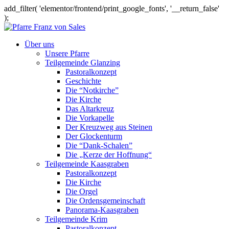
add_filter( 'elementor/frontend/print_google_fonts', '__return_false'
);
Über uns
Unsere Pfarre
Teilgemeinde Glanzing
Pastoralkonzept
Geschichte
Die “Notkirche”
Die Kirche
Das Altarkreuz
Die Vorkapelle
Der Kreuzweg aus Steinen
Der Glockenturm
Die “Dank-Schalen”
Die „Kerze der Hoffnung“
Teilgemeinde Kaasgraben
Pastoralkonzept
Die Kirche
Die Orgel
Die Ordensgemeinschaft
Panorama-Kaasgraben
Teilgemeinde Krim
Pastoralkonzept