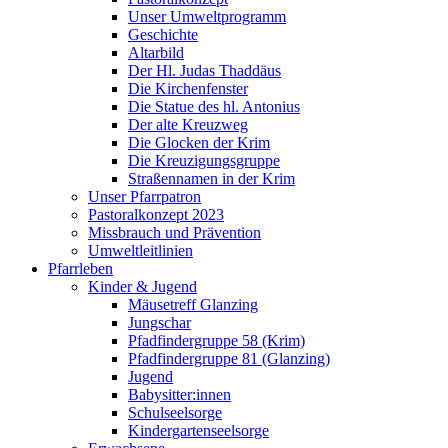
Unser Umweltprogramm
Geschichte
Altarbild
Der Hl. Judas Thaddäus
Die Kirchenfenster
Die Statue des hl. Antonius
Der alte Kreuzweg
Die Glocken der Krim
Die Kreuzigungsgruppe
Straßennamen in der Krim
Unser Pfarrpatron
Pastoralkonzept 2023
Missbrauch und Prävention
Umweltleitlinien
Pfarrleben
Kinder & Jugend
Mäusetreff Glanzing
Jungschar
Pfadfindergruppe 58 (Krim)
Pfadfindergruppe 81 (Glanzing)
Jugend
Babysitter:innen
Schulseelsorge
Kindergartenseelsorge