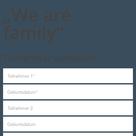
„We are
family“
Teilnehmer anmelden