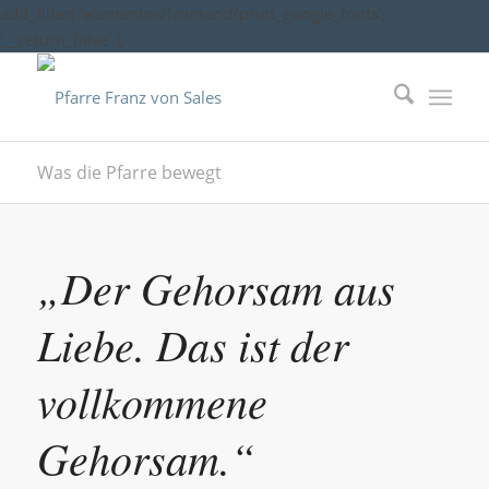
add_filter( 'elementor/frontend/print_google_fonts',
'__return_false' );
Was die Pfarre bewegt
„Der Gehorsam aus
Liebe. Das ist der
vollkommene
Gehorsam.“