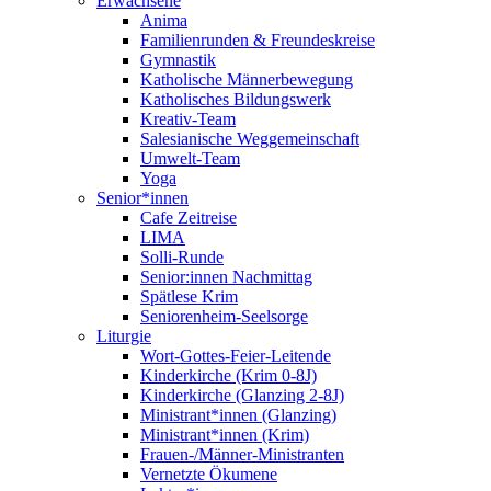
Erwachsene
Anima
Familienrunden & Freundeskreise
Gymnastik
Katholische Männerbewegung
Katholisches Bildungswerk
Kreativ-Team
Salesianische Weggemeinschaft
Umwelt-Team
Yoga
Senior*innen
Cafe Zeitreise
LIMA
Solli-Runde
Senior:innen Nachmittag
Spätlese Krim
Seniorenheim-Seelsorge
Liturgie
Wort-Gottes-Feier-Leitende
Kinderkirche (Krim 0-8J)
Kinderkirche (Glanzing 2-8J)
Ministrant*innen (Glanzing)
Ministrant*innen (Krim)
Frauen-/Männer-Ministranten
Vernetzte Ökumene