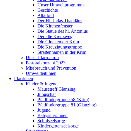
Unser Umweltprogramm
Geschichte
Altarbild
Der Hl. Judas Thaddäus
Die Kirchenfenster
Die Statue des hl. Antonius
Der alte Kreuzweg
Die Glocken der Krim
Die Kreuzigungsgruppe
Straßennamen in der Krim
Unser Pfarrpatron
Pastoralkonzept 2023
Missbrauch und Prävention
Umweltleitlinien
Pfarrleben
Kinder & Jugend
Mäusetreff Glanzing
Jungschar
Pfadfindergruppe 58 (Krim)
Pfadfindergruppe 81 (Glanzing)
Jugend
Babysitter:innen
Schulseelsorge
Kindergartenseelsorge