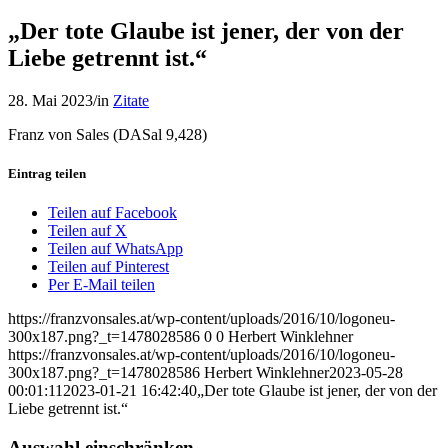
„Der tote Glaube ist jener, der von der
Liebe getrennt ist.“
28. Mai 2023
/
in
Zitate
Franz von Sales (DASal 9,428)
Eintrag teilen
Teilen auf Facebook
Teilen auf X
Teilen auf WhatsApp
Teilen auf Pinterest
Per E-Mail teilen
https://franzvonsales.at/wp-content/uploads/2016/10/logoneu-
300x187.png?_t=1478028586
0
0
Herbert Winklehner
https://franzvonsales.at/wp-content/uploads/2016/10/logoneu-
300x187.png?_t=1478028586
Herbert Winklehner
2023-05-28
00:01:11
2023-01-21 16:42:40
„Der tote Glaube ist jener, der von der
Liebe getrennt ist.“
Auswahl einschränken