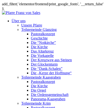
add_filter( 'elementor/frontend/print_google_fonts', '__return_false'
);
Über uns
Unsere Pfarre
Teilgemeinde Glanzing
Pastoralkonzept
Geschichte
Die “Notkirche”
Die Kirche
Das Altarkreuz
Die Vorkapelle
Der Kreuzweg aus Steinen
Der Glockenturm
Die “Dank-Schalen”
Die „Kerze der Hoffnung“
Teilgemeinde Kaasgraben
Pastoralkonzept
Die Kirche
Die Orgel
Die Ordensgemeinschaft
Panorama-Kaasgraben
Teilgemeinde Krim
Pastoralkonzept