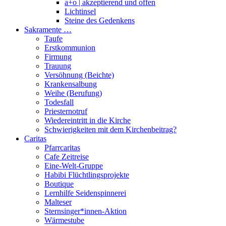
a+o | akzeptierend und offen
Lichtinsel
Steine des Gedenkens
Sakramente …
Taufe
Erstkommunion
Firmung
Trauung
Versöhnung (Beichte)
Krankensalbung
Weihe (Berufung)
Todesfall
Priesternotruf
Wiedereintritt in die Kirche
Schwierigkeiten mit dem Kirchenbeitrag?
Caritas
Pfarrcaritas
Cafe Zeitreise
Eine-Welt-Gruppe
Habibi Flüchtlingsprojekte
Boutique
Lernhilfe Seidenspinnerei
Malteser
Sternsinger*innen-Aktion
Wärmestube