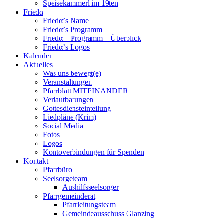
Speisekammerl im 19ten
Friedα
Friedα’s Name
Friedα’s Programm
Friedα – Programm – Überblick
Friedα’s Logos
Kalender
Aktuelles
Was uns bewegt(e)
Veranstaltungen
Pfarrblatt MITEINANDER
Verlautbarungen
Gottesdiensteinteilung
Liedpläne (Krim)
Social Media
Fotos
Logos
Kontoverbindungen für Spenden
Kontakt
Pfarrbüro
Seelsorgeteam
Aushilfsseelsorger
Pfarrgemeinderat
Pfarrleitungsteam
Gemeindeausschuss Glanzing