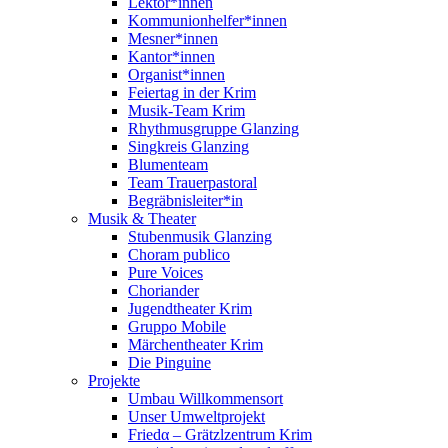
Lektor*innen
Kommunionhelfer*innen
Mesner*innen
Kantor*innen
Organist*innen
Feiertag in der Krim
Musik-Team Krim
Rhythmusgruppe Glanzing
Singkreis Glanzing
Blumenteam
Team Trauerpastoral
Begräbnisleiter*in
Musik & Theater
Stubenmusik Glanzing
Choram publico
Pure Voices
Choriander
Jugendtheater Krim
Gruppo Mobile
Märchentheater Krim
Die Pinguine
Projekte
Umbau Willkommensort
Unser Umweltprojekt
Friedα – Grätzlzentrum Krim