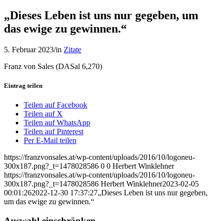
„Dieses Leben ist uns nur gegeben, um
das ewige zu gewinnen.“
5. Februar 2023
/
in
Zitate
Franz von Sales (DASal 6,270)
Eintrag teilen
Teilen auf Facebook
Teilen auf X
Teilen auf WhatsApp
Teilen auf Pinterest
Per E-Mail teilen
https://franzvonsales.at/wp-content/uploads/2016/10/logoneu-
300x187.png?_t=1478028586
0
0
Herbert Winklehner
https://franzvonsales.at/wp-content/uploads/2016/10/logoneu-
300x187.png?_t=1478028586
Herbert Winklehner
2023-02-05
00:01:26
2022-12-30 17:37:27
„Dieses Leben ist uns nur gegeben,
um das ewige zu gewinnen.“
Auswahl einschränken