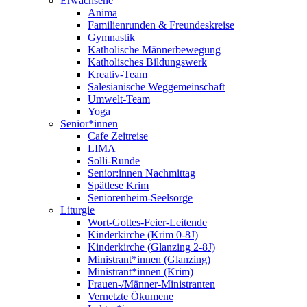
Erwachsene
Anima
Familienrunden & Freundeskreise
Gymnastik
Katholische Männerbewegung
Katholisches Bildungswerk
Kreativ-Team
Salesianische Weggemeinschaft
Umwelt-Team
Yoga
Senior*innen
Cafe Zeitreise
LIMA
Solli-Runde
Senior:innen Nachmittag
Spätlese Krim
Seniorenheim-Seelsorge
Liturgie
Wort-Gottes-Feier-Leitende
Kinderkirche (Krim 0-8J)
Kinderkirche (Glanzing 2-8J)
Ministrant*innen (Glanzing)
Ministrant*innen (Krim)
Frauen-/Männer-Ministranten
Vernetzte Ökumene