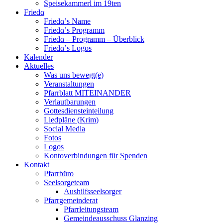
Speisekammerl im 19ten
Friedα
Friedα’s Name
Friedα’s Programm
Friedα – Programm – Überblick
Friedα’s Logos
Kalender
Aktuelles
Was uns bewegt(e)
Veranstaltungen
Pfarrblatt MITEINANDER
Verlautbarungen
Gottesdiensteinteilung
Liedpläne (Krim)
Social Media
Fotos
Logos
Kontoverbindungen für Spenden
Kontakt
Pfarrbüro
Seelsorgeteam
Aushilfsseelsorger
Pfarrgemeinderat
Pfarrleitungsteam
Gemeindeausschuss Glanzing