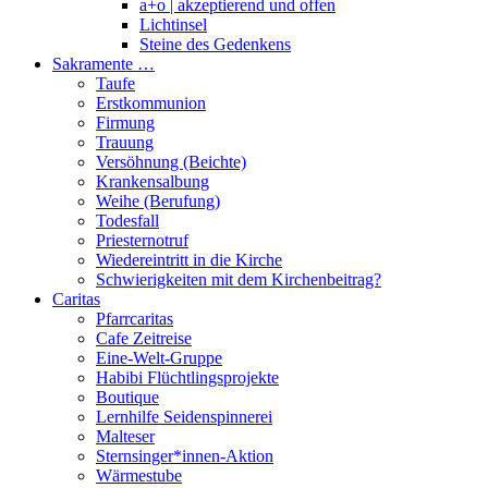
a+o | akzeptierend und offen
Lichtinsel
Steine des Gedenkens
Sakramente …
Taufe
Erstkommunion
Firmung
Trauung
Versöhnung (Beichte)
Krankensalbung
Weihe (Berufung)
Todesfall
Priesternotruf
Wiedereintritt in die Kirche
Schwierigkeiten mit dem Kirchenbeitrag?
Caritas
Pfarrcaritas
Cafe Zeitreise
Eine-Welt-Gruppe
Habibi Flüchtlingsprojekte
Boutique
Lernhilfe Seidenspinnerei
Malteser
Sternsinger*innen-Aktion
Wärmestube