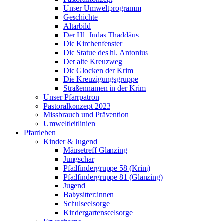
Unser Umweltprogramm
Geschichte
Altarbild
Der Hl. Judas Thaddäus
Die Kirchenfenster
Die Statue des hl. Antonius
Der alte Kreuzweg
Die Glocken der Krim
Die Kreuzigungsgruppe
Straßennamen in der Krim
Unser Pfarrpatron
Pastoralkonzept 2023
Missbrauch und Prävention
Umweltleitlinien
Pfarrleben
Kinder & Jugend
Mäusetreff Glanzing
Jungschar
Pfadfindergruppe 58 (Krim)
Pfadfindergruppe 81 (Glanzing)
Jugend
Babysitter:innen
Schulseelsorge
Kindergartenseelsorge