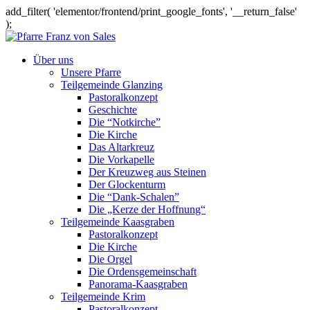
add_filter( 'elementor/frontend/print_google_fonts', '__return_false'
);
Über uns
Unsere Pfarre
Teilgemeinde Glanzing
Pastoralkonzept
Geschichte
Die “Notkirche”
Die Kirche
Das Altarkreuz
Die Vorkapelle
Der Kreuzweg aus Steinen
Der Glockenturm
Die “Dank-Schalen”
Die „Kerze der Hoffnung“
Teilgemeinde Kaasgraben
Pastoralkonzept
Die Kirche
Die Orgel
Die Ordensgemeinschaft
Panorama-Kaasgraben
Teilgemeinde Krim
Pastoralkonzept