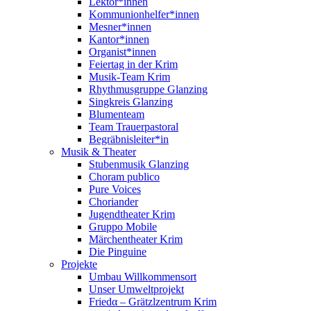
Lektor*innen
Kommunionhelfer*innen
Mesner*innen
Kantor*innen
Organist*innen
Feiertag in der Krim
Musik-Team Krim
Rhythmusgruppe Glanzing
Singkreis Glanzing
Blumenteam
Team Trauerpastoral
Begräbnisleiter*in
Musik & Theater
Stubenmusik Glanzing
Choram publico
Pure Voices
Choriander
Jugendtheater Krim
Gruppo Mobile
Märchentheater Krim
Die Pinguine
Projekte
Umbau Willkommensort
Unser Umweltprojekt
Friedα – Grätzlzentrum Krim