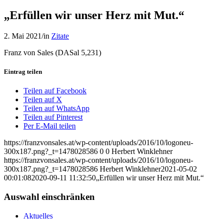
„Erfüllen wir unser Herz mit Mut.“
2. Mai 2021
/
in
Zitate
Franz von Sales (DASal 5,231)
Eintrag teilen
Teilen auf Facebook
Teilen auf X
Teilen auf WhatsApp
Teilen auf Pinterest
Per E-Mail teilen
https://franzvonsales.at/wp-content/uploads/2016/10/logoneu-
300x187.png?_t=1478028586
0
0
Herbert Winklehner
https://franzvonsales.at/wp-content/uploads/2016/10/logoneu-
300x187.png?_t=1478028586
Herbert Winklehner
2021-05-02
00:01:08
2020-09-11 11:32:50
„Erfüllen wir unser Herz mit Mut.“
Auswahl einschränken
Aktuelles