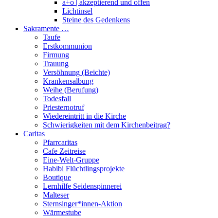
a+o | akzeptierend und offen
Lichtinsel
Steine des Gedenkens
Sakramente …
Taufe
Erstkommunion
Firmung
Trauung
Versöhnung (Beichte)
Krankensalbung
Weihe (Berufung)
Todesfall
Priesternotruf
Wiedereintritt in die Kirche
Schwierigkeiten mit dem Kirchenbeitrag?
Caritas
Pfarrcaritas
Cafe Zeitreise
Eine-Welt-Gruppe
Habibi Flüchtlingsprojekte
Boutique
Lernhilfe Seidenspinnerei
Malteser
Sternsinger*innen-Aktion
Wärmestube