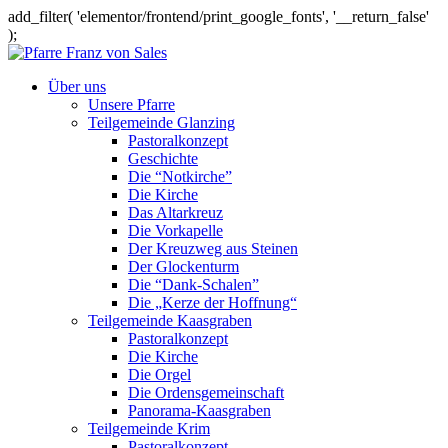
add_filter( 'elementor/frontend/print_google_fonts', '__return_false'
);
Über uns
Unsere Pfarre
Teilgemeinde Glanzing
Pastoralkonzept
Geschichte
Die “Notkirche”
Die Kirche
Das Altarkreuz
Die Vorkapelle
Der Kreuzweg aus Steinen
Der Glockenturm
Die “Dank-Schalen”
Die „Kerze der Hoffnung“
Teilgemeinde Kaasgraben
Pastoralkonzept
Die Kirche
Die Orgel
Die Ordensgemeinschaft
Panorama-Kaasgraben
Teilgemeinde Krim
Pastoralkonzept