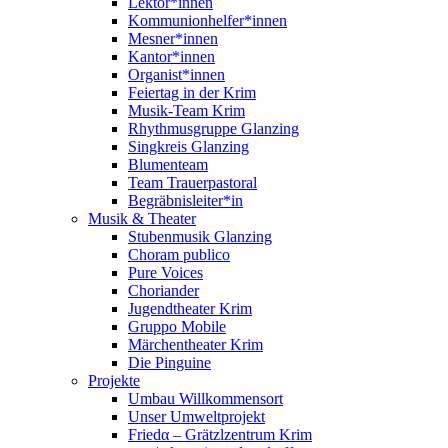
Lektor*innen
Kommunionhelfer*innen
Mesner*innen
Kantor*innen
Organist*innen
Feiertag in der Krim
Musik-Team Krim
Rhythmusgruppe Glanzing
Singkreis Glanzing
Blumenteam
Team Trauerpastoral
Begräbnisleiter*in
Musik & Theater
Stubenmusik Glanzing
Choram publico
Pure Voices
Choriander
Jugendtheater Krim
Gruppo Mobile
Märchentheater Krim
Die Pinguine
Projekte
Umbau Willkommensort
Unser Umweltprojekt
Friedα – Grätzlzentrum Krim