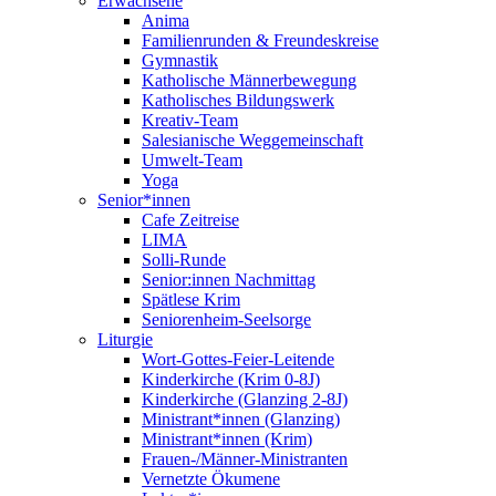
Erwachsene
Anima
Familienrunden & Freundeskreise
Gymnastik
Katholische Männerbewegung
Katholisches Bildungswerk
Kreativ-Team
Salesianische Weggemeinschaft
Umwelt-Team
Yoga
Senior*innen
Cafe Zeitreise
LIMA
Solli-Runde
Senior:innen Nachmittag
Spätlese Krim
Seniorenheim-Seelsorge
Liturgie
Wort-Gottes-Feier-Leitende
Kinderkirche (Krim 0-8J)
Kinderkirche (Glanzing 2-8J)
Ministrant*innen (Glanzing)
Ministrant*innen (Krim)
Frauen-/Männer-Ministranten
Vernetzte Ökumene