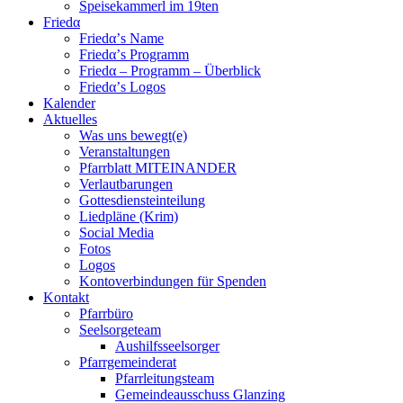
Speisekammerl im 19ten
Friedα
Friedα’s Name
Friedα’s Programm
Friedα – Programm – Überblick
Friedα’s Logos
Kalender
Aktuelles
Was uns bewegt(e)
Veranstaltungen
Pfarrblatt MITEINANDER
Verlautbarungen
Gottesdiensteinteilung
Liedpläne (Krim)
Social Media
Fotos
Logos
Kontoverbindungen für Spenden
Kontakt
Pfarrbüro
Seelsorgeteam
Aushilfsseelsorger
Pfarrgemeinderat
Pfarrleitungsteam
Gemeindeausschuss Glanzing