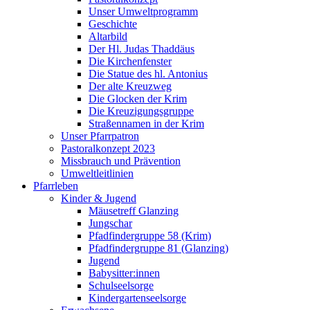
Unser Umweltprogramm
Geschichte
Altarbild
Der Hl. Judas Thaddäus
Die Kirchenfenster
Die Statue des hl. Antonius
Der alte Kreuzweg
Die Glocken der Krim
Die Kreuzigungsgruppe
Straßennamen in der Krim
Unser Pfarrpatron
Pastoralkonzept 2023
Missbrauch und Prävention
Umweltleitlinien
Pfarrleben
Kinder & Jugend
Mäusetreff Glanzing
Jungschar
Pfadfindergruppe 58 (Krim)
Pfadfindergruppe 81 (Glanzing)
Jugend
Babysitter:innen
Schulseelsorge
Kindergartenseelsorge