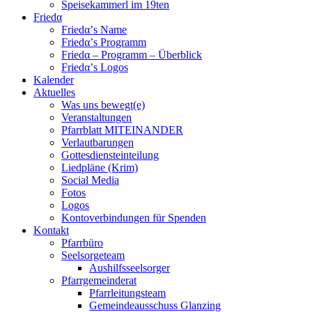
Speisekammerl im 19ten
Friedα
Friedα’s Name
Friedα’s Programm
Friedα – Programm – Überblick
Friedα’s Logos
Kalender
Aktuelles
Was uns bewegt(e)
Veranstaltungen
Pfarrblatt MITEINANDER
Verlautbarungen
Gottesdiensteinteilung
Liedpläne (Krim)
Social Media
Fotos
Logos
Kontoverbindungen für Spenden
Kontakt
Pfarrbüro
Seelsorgeteam
Aushilfsseelsorger
Pfarrgemeinderat
Pfarrleitungsteam
Gemeindeausschuss Glanzing