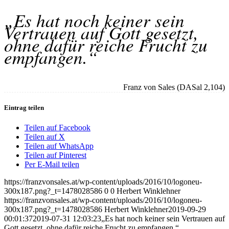
„Es hat noch keiner sein
Vertrauen auf Gott gesetzt,
ohne dafür reiche Frucht zu
empfangen.“
Franz von Sales (DASal 2,104)
Eintrag teilen
Teilen auf Facebook
Teilen auf X
Teilen auf WhatsApp
Teilen auf Pinterest
Per E-Mail teilen
https://franzvonsales.at/wp-content/uploads/2016/10/logoneu-
300x187.png?_t=1478028586
0
0
Herbert Winklehner
https://franzvonsales.at/wp-content/uploads/2016/10/logoneu-
300x187.png?_t=1478028586
Herbert Winklehner
2019-09-29
00:01:37
2019-07-31 12:03:23
„Es hat noch keiner sein Vertrauen auf
Gott gesetzt, ohne dafür reiche Frucht zu empfangen.“