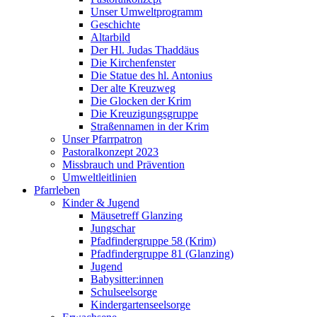
Unser Umweltprogramm
Geschichte
Altarbild
Der Hl. Judas Thaddäus
Die Kirchenfenster
Die Statue des hl. Antonius
Der alte Kreuzweg
Die Glocken der Krim
Die Kreuzigungsgruppe
Straßennamen in der Krim
Unser Pfarrpatron
Pastoralkonzept 2023
Missbrauch und Prävention
Umweltleitlinien
Pfarrleben
Kinder & Jugend
Mäusetreff Glanzing
Jungschar
Pfadfindergruppe 58 (Krim)
Pfadfindergruppe 81 (Glanzing)
Jugend
Babysitter:innen
Schulseelsorge
Kindergartenseelsorge