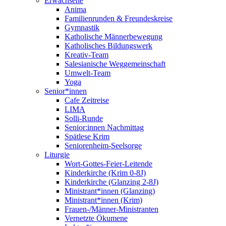
Erwachsene
Anima
Familienrunden & Freundeskreise
Gymnastik
Katholische Männerbewegung
Katholisches Bildungswerk
Kreativ-Team
Salesianische Weggemeinschaft
Umwelt-Team
Yoga
Senior*innen
Cafe Zeitreise
LIMA
Solli-Runde
Senior:innen Nachmittag
Spätlese Krim
Seniorenheim-Seelsorge
Liturgie
Wort-Gottes-Feier-Leitende
Kinderkirche (Krim 0-8J)
Kinderkirche (Glanzing 2-8J)
Ministrant*innen (Glanzing)
Ministrant*innen (Krim)
Frauen-/Männer-Ministranten
Vernetzte Ökumene