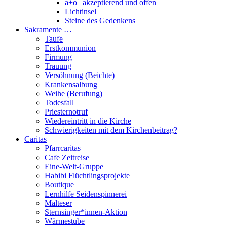
a+o | akzeptierend und offen
Lichtinsel
Steine des Gedenkens
Sakramente …
Taufe
Erstkommunion
Firmung
Trauung
Versöhnung (Beichte)
Krankensalbung
Weihe (Berufung)
Todesfall
Priesternotruf
Wiedereintritt in die Kirche
Schwierigkeiten mit dem Kirchenbeitrag?
Caritas
Pfarrcaritas
Cafe Zeitreise
Eine-Welt-Gruppe
Habibi Flüchtlingsprojekte
Boutique
Lernhilfe Seidenspinnerei
Malteser
Sternsinger*innen-Aktion
Wärmestube