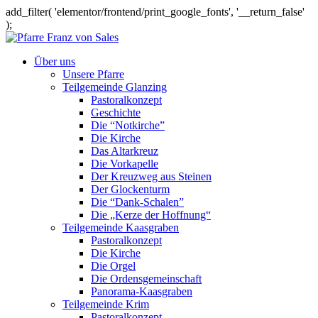
add_filter( 'elementor/frontend/print_google_fonts', '__return_false'
);
Über uns
Unsere Pfarre
Teilgemeinde Glanzing
Pastoralkonzept
Geschichte
Die “Notkirche”
Die Kirche
Das Altarkreuz
Die Vorkapelle
Der Kreuzweg aus Steinen
Der Glockenturm
Die “Dank-Schalen”
Die „Kerze der Hoffnung“
Teilgemeinde Kaasgraben
Pastoralkonzept
Die Kirche
Die Orgel
Die Ordensgemeinschaft
Panorama-Kaasgraben
Teilgemeinde Krim
Pastoralkonzept