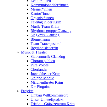
Lektor*innen
Kommunionhelfer*innen
Mesner*innen
Kantor*innen
Organist*innen
Feiertag in der Krim
Musik-Team Krim
Rhythmusgruppe Glanzing
Singkreis Glanzing
Blumenteam
Team Trauerpastoral
Begräbnisleiter*in
Musik & Theater
Stubenmusik Glanzing
Choram publico
Pure Voices
Choriander
Jugendtheater Krim
Gruppo Mobile
Märchentheater Krim
Die Pinguine
Projekte
Umbau Willkommensort
Unser Umweltprojekt
Friedα – Grätzlzentrum Krim