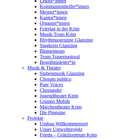
Lektor*innen
Kommunionhelfer*innen
Mesner*innen
Kantor*innen
Organist*innen
Feiertag in der Krim
Musik-Team Krim
Rhythmusgruppe Glanzing
Singkreis Glanzing
Blumenteam
Team Trauerpastoral
Begräbnisleiter*in
Musik & Theater
Stubenmusik Glanzing
Choram publico
Pure Voices
Choriander
Jugendtheater Krim
Gruppo Mobile
Märchentheater Krim
Die Pinguine
Projekte
Umbau Willkommensort
Unser Umweltprojekt
Friedα – Grätzlzentrum Krim