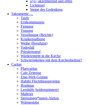
a+o | akzeptierend und offen
Lichtinsel
Steine des Gedenkens
Sakramente …
Taufe
Erstkommunion
Firmung
Trauung
Versöhnung (Beichte)
Krankensalbung
Weihe (Berufung)
Todesfall
Priesternotruf
Wiedereintritt in die Kirche
Schwierigkeiten mit dem Kirchenbeitrag?
Caritas
Pfarrcaritas
Cafe Zeitreise
Eine-Welt-Gruppe
Habibi Flüchtlingsprojekte
Boutique
Lernhilfe Seidenspinnerei
Malteser
Sternsinger*innen-Aktion
Wärmestube