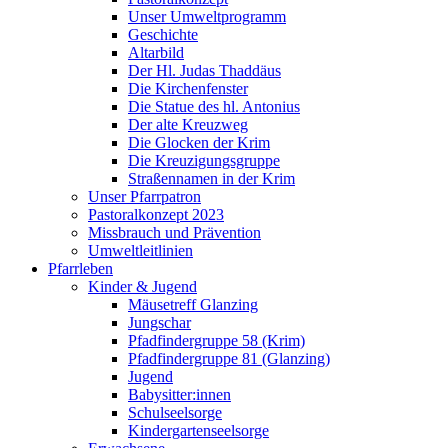
Unser Umweltprogramm
Geschichte
Altarbild
Der Hl. Judas Thaddäus
Die Kirchenfenster
Die Statue des hl. Antonius
Der alte Kreuzweg
Die Glocken der Krim
Die Kreuzigungsgruppe
Straßennamen in der Krim
Unser Pfarrpatron
Pastoralkonzept 2023
Missbrauch und Prävention
Umweltleitlinien
Pfarrleben
Kinder & Jugend
Mäusetreff Glanzing
Jungschar
Pfadfindergruppe 58 (Krim)
Pfadfindergruppe 81 (Glanzing)
Jugend
Babysitter:innen
Schulseelsorge
Kindergartenseelsorge