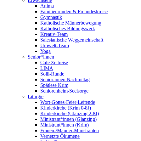
Erwachsene
Anima
Familienrunden & Freundeskreise
Gymnastik
Katholische Männerbewegung
Katholisches Bildungswerk
Kreativ-Team
Salesianische Weggemeinschaft
Umwelt-Team
Yoga
Senior*innen
Cafe Zeitreise
LIMA
Solli-Runde
Senior:innen Nachmittag
Spätlese Krim
Seniorenheim-Seelsorge
Liturgie
Wort-Gottes-Feier-Leitende
Kinderkirche (Krim 0-8J)
Kinderkirche (Glanzing 2-8J)
Ministrant*innen (Glanzing)
Ministrant*innen (Krim)
Frauen-/Männer-Ministranten
Vernetzte Ökumene