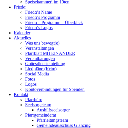
Speisekammerl im 19ten
Friedα
Friedα’s Name
Friedα’s Programm
Friedα – Programm – Überblick
Friedα’s Logos
Kalender
Aktuelles
Was uns bewegt(e)
Veranstaltungen
Pfarrblatt MITEINANDER
Verlautbarungen
Gottesdiensteinteilung
Liedpläne (Krim)
Social Media
Fotos
Logos
Kontoverbindungen für Spenden
Kontakt
Pfarrbüro
Seelsorgeteam
Aushilfsseelsorger
Pfarrgemeinderat
Pfarrleitungsteam
Gemeindeausschuss Glanzing