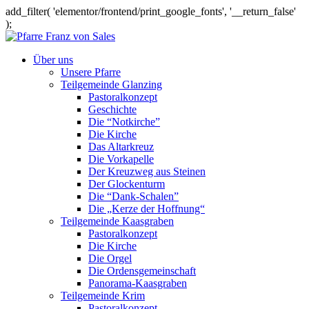
add_filter( 'elementor/frontend/print_google_fonts', '__return_false'
);
Über uns
Unsere Pfarre
Teilgemeinde Glanzing
Pastoralkonzept
Geschichte
Die “Notkirche”
Die Kirche
Das Altarkreuz
Die Vorkapelle
Der Kreuzweg aus Steinen
Der Glockenturm
Die “Dank-Schalen”
Die „Kerze der Hoffnung“
Teilgemeinde Kaasgraben
Pastoralkonzept
Die Kirche
Die Orgel
Die Ordensgemeinschaft
Panorama-Kaasgraben
Teilgemeinde Krim
Pastoralkonzept