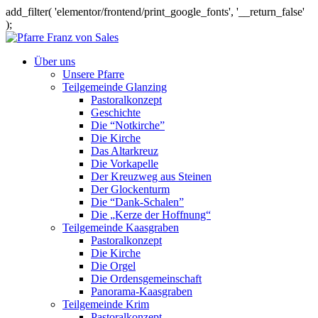
add_filter( 'elementor/frontend/print_google_fonts', '__return_false'
);
Über uns
Unsere Pfarre
Teilgemeinde Glanzing
Pastoralkonzept
Geschichte
Die “Notkirche”
Die Kirche
Das Altarkreuz
Die Vorkapelle
Der Kreuzweg aus Steinen
Der Glockenturm
Die “Dank-Schalen”
Die „Kerze der Hoffnung“
Teilgemeinde Kaasgraben
Pastoralkonzept
Die Kirche
Die Orgel
Die Ordensgemeinschaft
Panorama-Kaasgraben
Teilgemeinde Krim
Pastoralkonzept