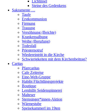
Lichtinsel
Steine des Gedenkens
Sakramente …
Taufe
Erstkommunion
Firmung
Trauung
Versöhnung (Beichte)
Krankensalbung
Weihe (Berufung)
Todesfall
Priesternotruf
Wiedereintritt in die Kirche
Schwierigkeiten mit dem Kirchenbeitrag?
Caritas
Pfarrcaritas
Cafe Zeitreise
Eine-Welt-Gruppe
Habibi Flüchtlingsprojekte
Boutique
Lernhilfe Seidenspinnerei
Malteser
Sternsinger*innen-Aktion
Wärmestube
Speisekammerl im 19ten