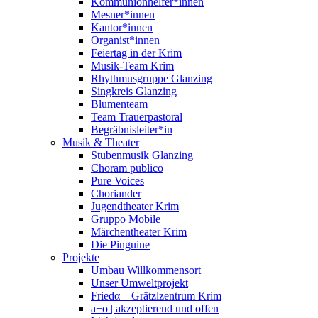
Kommunionhelfer*innen
Mesner*innen
Kantor*innen
Organist*innen
Feiertag in der Krim
Musik-Team Krim
Rhythmusgruppe Glanzing
Singkreis Glanzing
Blumenteam
Team Trauerpastoral
Begräbnisleiter*in
Musik & Theater
Stubenmusik Glanzing
Choram publico
Pure Voices
Choriander
Jugendtheater Krim
Gruppo Mobile
Märchentheater Krim
Die Pinguine
Projekte
Umbau Willkommensort
Unser Umweltprojekt
Friedα – Grätzlzentrum Krim
a+o | akzeptierend und offen