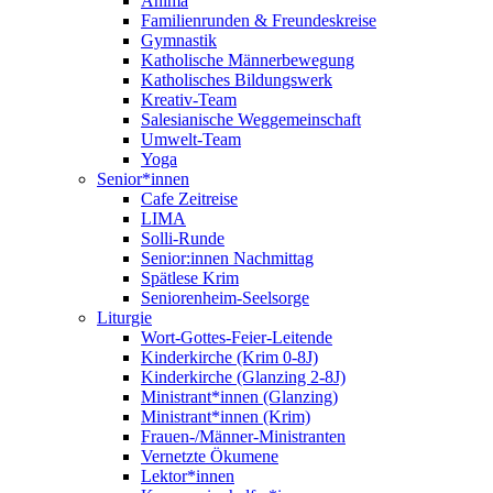
Anima
Familienrunden & Freundeskreise
Gymnastik
Katholische Männerbewegung
Katholisches Bildungswerk
Kreativ-Team
Salesianische Weggemeinschaft
Umwelt-Team
Yoga
Senior*innen
Cafe Zeitreise
LIMA
Solli-Runde
Senior:innen Nachmittag
Spätlese Krim
Seniorenheim-Seelsorge
Liturgie
Wort-Gottes-Feier-Leitende
Kinderkirche (Krim 0-8J)
Kinderkirche (Glanzing 2-8J)
Ministrant*innen (Glanzing)
Ministrant*innen (Krim)
Frauen-/Männer-Ministranten
Vernetzte Ökumene
Lektor*innen