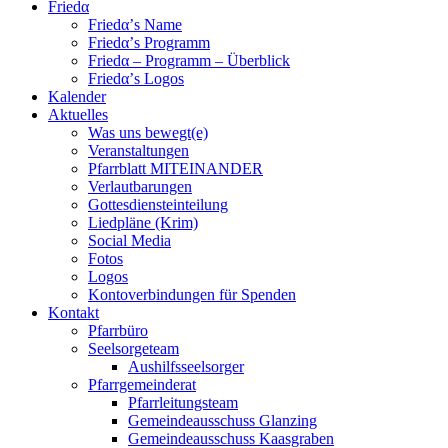
Friedα
Friedα’s Name
Friedα’s Programm
Friedα – Programm – Überblick
Friedα’s Logos
Kalender
Aktuelles
Was uns bewegt(e)
Veranstaltungen
Pfarrblatt MITEINANDER
Verlautbarungen
Gottesdiensteinteilung
Liedpläne (Krim)
Social Media
Fotos
Logos
Kontoverbindungen für Spenden
Kontakt
Pfarrbüro
Seelsorgeteam
Aushilfsseelsorger
Pfarrgemeinderat
Pfarrleitungsteam
Gemeindeausschuss Glanzing
Gemeindeausschuss Kaasgraben