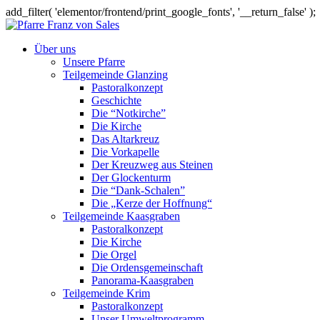
add_filter( 'elementor/frontend/print_google_fonts', '__return_false' );
Über uns
Unsere Pfarre
Teilgemeinde Glanzing
Pastoralkonzept
Geschichte
Die “Notkirche”
Die Kirche
Das Altarkreuz
Die Vorkapelle
Der Kreuzweg aus Steinen
Der Glockenturm
Die “Dank-Schalen”
Die „Kerze der Hoffnung“
Teilgemeinde Kaasgraben
Pastoralkonzept
Die Kirche
Die Orgel
Die Ordensgemeinschaft
Panorama-Kaasgraben
Teilgemeinde Krim
Pastoralkonzept
Unser Umweltprogramm