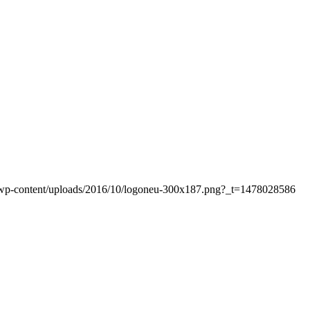
at/wp-content/uploads/2016/10/logoneu-300x187.png?_t=1478028586