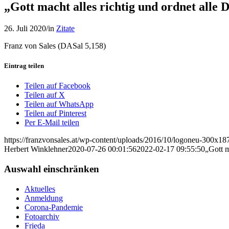
„Gott macht alles richtig und ordnet alle 
26. Juli 2020
/
in
Zitate
Franz von Sales (DASal 5,158)
Eintrag teilen
Teilen auf Facebook
Teilen auf X
Teilen auf WhatsApp
Teilen auf Pinterest
Per E-Mail teilen
https://franzvonsales.at/wp-content/uploads/2016/10/logoneu-300x
Herbert Winklehner
2020-07-26 00:01:56
2022-02-17 09:55:50
„Gott m
Auswahl einschränken
Aktuelles
Anmeldung
Corona-Pandemie
Fotoarchiv
Frieda