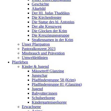
Geschichte
Altarbild
Der Hl. Judas Thaddäus
Die Kirchenfenster
Die Statue des hl. Antonius
Der alte Kreuzweg
Die Glocken der Krim
Die Kreuzigungsgruppe
Straßennamen in der Krim
Unser Pfarrpatron
Pastoralkonzept 2023
Missbrauch und Prävention
Umweltleitlinien
Pfarrleben
Kinder & Jugend
Mäusetreff Glanzing
Jungschar
Pfadfindergruppe 58 (Krim)
Pfadfindergruppe 81 (Glanzing)
Jugend
Babysitter:innen
Schulseelsorge
Kindergartenseelsorge
Erwachsene