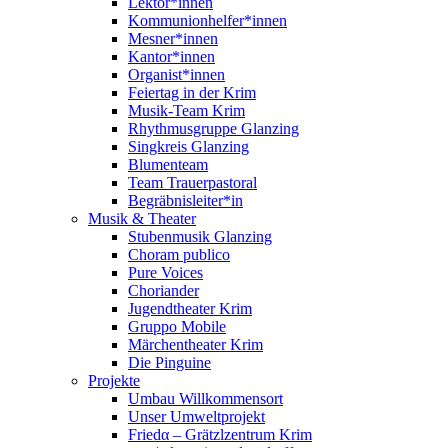
Lektor*innen
Kommunionhelfer*innen
Mesner*innen
Kantor*innen
Organist*innen
Feiertag in der Krim
Musik-Team Krim
Rhythmusgruppe Glanzing
Singkreis Glanzing
Blumenteam
Team Trauerpastoral
Begräbnisleiter*in
Musik & Theater
Stubenmusik Glanzing
Choram publico
Pure Voices
Choriander
Jugendtheater Krim
Gruppo Mobile
Märchentheater Krim
Die Pinguine
Projekte
Umbau Willkommensort
Unser Umweltprojekt
Friedα – Grätzlzentrum Krim