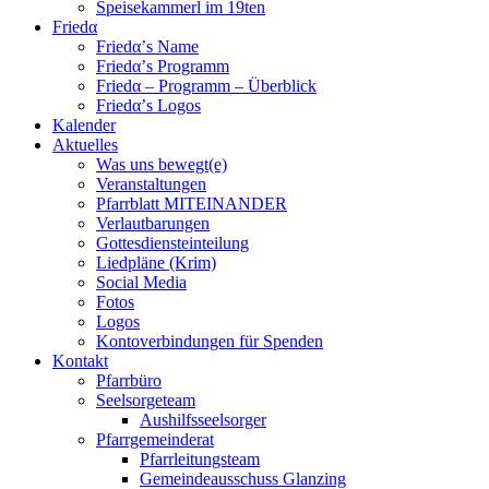
Speisekammerl im 19ten
Friedα
Friedα’s Name
Friedα’s Programm
Friedα – Programm – Überblick
Friedα’s Logos
Kalender
Aktuelles
Was uns bewegt(e)
Veranstaltungen
Pfarrblatt MITEINANDER
Verlautbarungen
Gottesdiensteinteilung
Liedpläne (Krim)
Social Media
Fotos
Logos
Kontoverbindungen für Spenden
Kontakt
Pfarrbüro
Seelsorgeteam
Aushilfsseelsorger
Pfarrgemeinderat
Pfarrleitungsteam
Gemeindeausschuss Glanzing