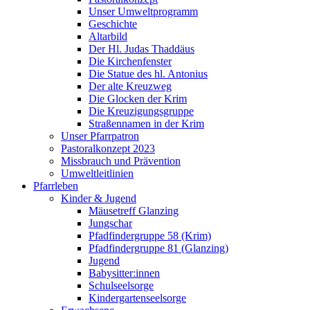
Unser Umweltprogramm
Geschichte
Altarbild
Der Hl. Judas Thaddäus
Die Kirchenfenster
Die Statue des hl. Antonius
Der alte Kreuzweg
Die Glocken der Krim
Die Kreuzigungsgruppe
Straßennamen in der Krim
Unser Pfarrpatron
Pastoralkonzept 2023
Missbrauch und Prävention
Umweltleitlinien
Pfarrleben
Kinder & Jugend
Mäusetreff Glanzing
Jungschar
Pfadfindergruppe 58 (Krim)
Pfadfindergruppe 81 (Glanzing)
Jugend
Babysitter:innen
Schulseelsorge
Kindergartenseelsorge