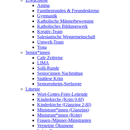
Erwachsene
Anima
Familienrunden & Freundeskreise
Gymnastik
Katholische Männerbewegung
Katholisches Bildungswerk
Kreativ-Team
Salesianische Weggemeinschaft
Umwelt-Team
Yoga
Senior*innen
Cafe Zeitreise
LIMA
Solli-Runde
Senior:innen Nachmittag
Spätlese Krim
Seniorenheim-Seelsorge
Liturgie
Wort-Gottes-Feier-Leitende
Kinderkirche (Krim 0-8J)
Kinderkirche (Glanzing 2-8J)
Ministrant*innen (Glanzing)
Ministrant*innen (Krim)
Frauen-/Männer-Ministranten
Vernetzte Ökumene