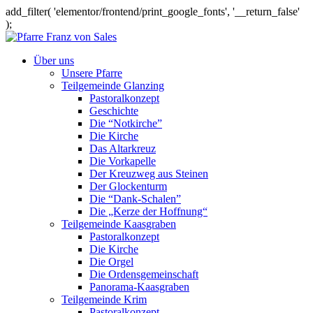
add_filter( 'elementor/frontend/print_google_fonts', '__return_false'
);
Über uns
Unsere Pfarre
Teilgemeinde Glanzing
Pastoralkonzept
Geschichte
Die “Notkirche”
Die Kirche
Das Altarkreuz
Die Vorkapelle
Der Kreuzweg aus Steinen
Der Glockenturm
Die “Dank-Schalen”
Die „Kerze der Hoffnung“
Teilgemeinde Kaasgraben
Pastoralkonzept
Die Kirche
Die Orgel
Die Ordensgemeinschaft
Panorama-Kaasgraben
Teilgemeinde Krim
Pastoralkonzept