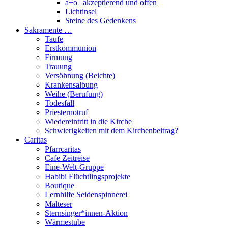
a+o | akzeptierend und offen
Lichtinsel
Steine des Gedenkens
Sakramente …
Taufe
Erstkommunion
Firmung
Trauung
Versöhnung (Beichte)
Krankensalbung
Weihe (Berufung)
Todesfall
Priesternotruf
Wiedereintritt in die Kirche
Schwierigkeiten mit dem Kirchenbeitrag?
Caritas
Pfarrcaritas
Cafe Zeitreise
Eine-Welt-Gruppe
Habibi Flüchtlingsprojekte
Boutique
Lernhilfe Seidenspinnerei
Malteser
Sternsinger*innen-Aktion
Wärmestube