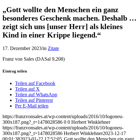
„Gott wollte den Menschen ein ganz
besonderes Geschenk machen. Deshalb …
zeigt sich uns [unser Herr] als kleines
Kind in einer Krippe liegend.“
17. Dezember 2023
/
in
Zitate
Franz von Sales (DASal 9,208)
Eintrag teilen
Teilen auf Facebook
Teilen auf X
Teilen auf WhatsApp
Teilen auf Pinterest
Per E-Mail teilen
https://franzvonsales.at/wp-content/uploads/2016/10/logoneu-
300x187.png?_t=1478028586
0
0
Herbert Winklehner
https://franzvonsales.at/wp-content/uploads/2016/10/logoneu-
300x187.png?_t=1478028586
Herbert Winklehner
2023-12-17
00:01:38
2023-01-22 17:52:05
„Gott wollte den Menschen ein ganz