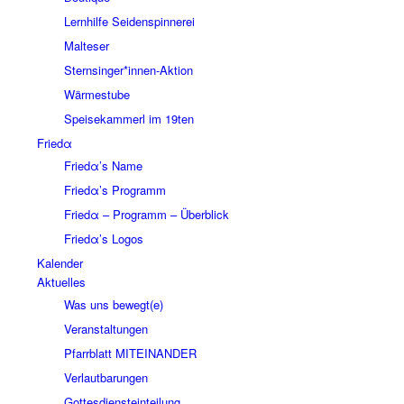
Lernhilfe Seidenspinnerei
Malteser
Sternsinger*innen-Aktion
Wärmestube
Speisekammerl im 19ten
Friedα
Friedα’s Name
Friedα’s Programm
Friedα – Programm – Überblick
Friedα’s Logos
Kalender
Aktuelles
Was uns bewegt(e)
Veranstaltungen
Pfarrblatt MITEINANDER
Verlautbarungen
Gottesdiensteinteilung