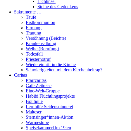
Lichtinsel
Steine des Gedenkens
Sakramente …
Taufe
Erstkommunion
Firmung
Trauung
Versöhnung (Beichte)
Krankensalbung
Weihe (Berufung)
Todesfall
Priesternotruf
Wiedereintritt in die Kirche
Schwierigkeiten mit dem Kirchenbeitrag?
Caritas
Pfarrcaritas
Cafe Zeitreise
Eine-Welt-Gruppe
Habibi Flüchtlingsprojekte
Boutique
Lernhilfe Seidenspinnerei
Malteser
Sternsinger*innen-Aktion
Wärmestube
Speisekammerl im 19ten