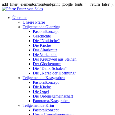
add_filter( 'elementor/frontend/print_google_fonts', '__return_false' );
Über uns
Unsere Pfarre
Teilgemeinde Glanzing
Pastoralkonzept
Geschichte
Die “Notkirche”
Die Kirche
Das Altarkreuz
Die Vorkapelle
Der Kreuzweg aus Steinen
Der Glockenturm
Die “Dank-Schalen”
Die „Kerze der Hoffnung“
Teilgemeinde Kaasgraben
Pastoralkonzept
Die Kirche
Die Orgel
Die Ordensgemeinschaft
Panorama-Kaasgraben
Teilgemeinde Krim
Pastoralkonzept
Unser Umweltprogramm