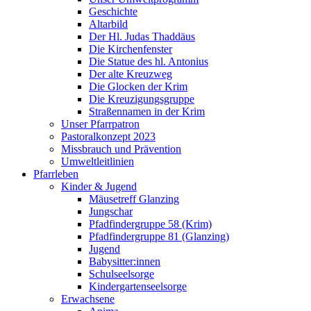
Geschichte
Altarbild
Der Hl. Judas Thaddäus
Die Kirchenfenster
Die Statue des hl. Antonius
Der alte Kreuzweg
Die Glocken der Krim
Die Kreuzigungsgruppe
Straßennamen in der Krim
Unser Pfarrpatron
Pastoralkonzept 2023
Missbrauch und Prävention
Umweltleitlinien
Pfarrleben
Kinder & Jugend
Mäusetreff Glanzing
Jungschar
Pfadfindergruppe 58 (Krim)
Pfadfindergruppe 81 (Glanzing)
Jugend
Babysitter:innen
Schulseelsorge
Kindergartenseelsorge
Erwachsene