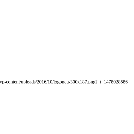
at/wp-content/uploads/2016/10/logoneu-300x187.png?_t=1478028586