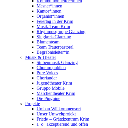
Kommunionhelfer*innen
Mesner*innen
Kantor*innen
Organist*innen
Feiertag in der Krim
Musik-Team Krim
Rhythmusgruppe Glanzing
Singkreis Glanzing
Blumenteam
Team Trauerpastoral
Begräbnisleiter*in
Musik & Theater
Stubenmusik Glanzing
Choram publico
Pure Voices
Choriander
Jugendtheater Krim
Gruppo Mobile
Märchentheater Krim
Die Pinguine
Projekte
Umbau Willkommensort
Unser Umweltprojekt
Friedα – Grätzlzentrum Krim
a+o | akzeptierend und offen