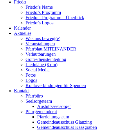
Friedα
Friedα’s Name
Friedα’s Programm
Friedα – Programm – Überblick
Friedα’s Logos
Kalender
Aktuelles
Was uns bewegt(e)
Veranstaltungen
Pfarrblatt MITEINANDER
Verlautbarungen
Gottesdiensteinteilung
Liedpläne (Krim)
Social Media
Fotos
Logos
Kontoverbindungen für Spenden
Kontakt
Pfarrbüro
Seelsorgeteam
Aushilfsseelsorger
Pfarrgemeinderat
Pfarrleitungsteam
Gemeindeausschuss Glanzing
Gemeindeausschuss Kaasgraben