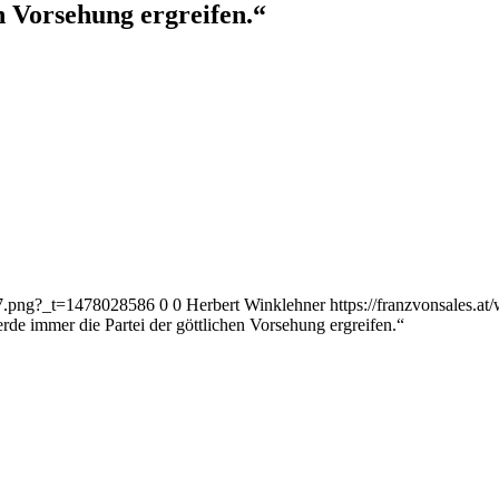
n Vorsehung ergreifen.“
187.png?_t=1478028586
0
0
Herbert Winklehner
https://franzvonsales.
rde immer die Partei der göttlichen Vorsehung ergreifen.“