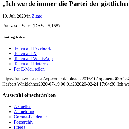
„Ich werde immer die Partei der göttliche
19. Juli 2020
/
in
Zitate
Franz von Sales (DASal 5,158)
Eintrag teilen
Teilen auf Facebook
Teilen auf X
Teilen auf WhatsApp
Teilen auf Pinterest
Per E-Mail teilen
https://franzvonsales.at/wp-content/uploads/2016/10/logoneu-300x
Herbert Winklehner
2020-07-19 00:01:23
2020-02-24 17:04:30
„Ich we
Auswahl einschränken
Aktuelles
Anmeldung
Corona-Pandemie
Fotoarchiv
Frieda