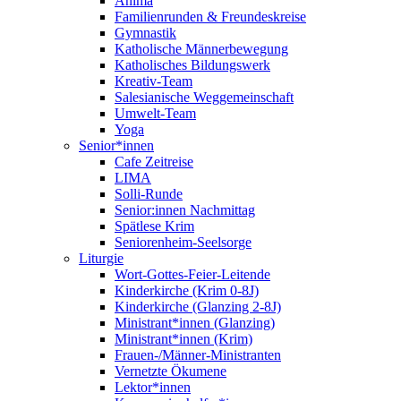
Anima
Familienrunden & Freundeskreise
Gymnastik
Katholische Männerbewegung
Katholisches Bildungswerk
Kreativ-Team
Salesianische Weggemeinschaft
Umwelt-Team
Yoga
Senior*innen
Cafe Zeitreise
LIMA
Solli-Runde
Senior:innen Nachmittag
Spätlese Krim
Seniorenheim-Seelsorge
Liturgie
Wort-Gottes-Feier-Leitende
Kinderkirche (Krim 0-8J)
Kinderkirche (Glanzing 2-8J)
Ministrant*innen (Glanzing)
Ministrant*innen (Krim)
Frauen-/Männer-Ministranten
Vernetzte Ökumene
Lektor*innen