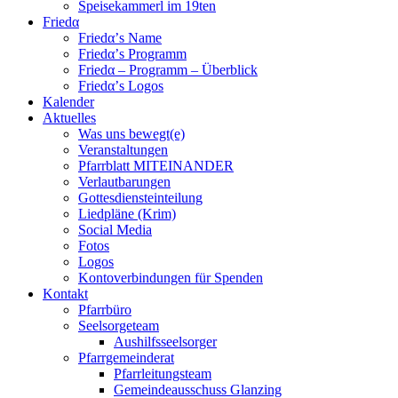
Speisekammerl im 19ten
Friedα
Friedα’s Name
Friedα’s Programm
Friedα – Programm – Überblick
Friedα’s Logos
Kalender
Aktuelles
Was uns bewegt(e)
Veranstaltungen
Pfarrblatt MITEINANDER
Verlautbarungen
Gottesdiensteinteilung
Liedpläne (Krim)
Social Media
Fotos
Logos
Kontoverbindungen für Spenden
Kontakt
Pfarrbüro
Seelsorgeteam
Aushilfsseelsorger
Pfarrgemeinderat
Pfarrleitungsteam
Gemeindeausschuss Glanzing