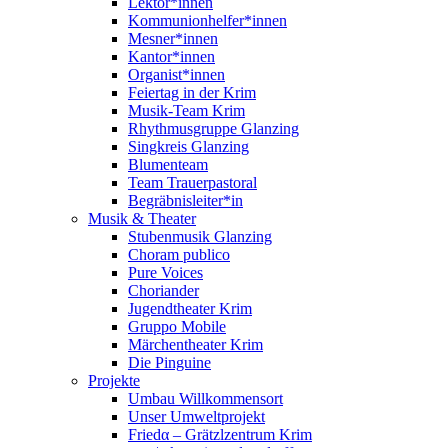
Lektor*innen
Kommunionhelfer*innen
Mesner*innen
Kantor*innen
Organist*innen
Feiertag in der Krim
Musik-Team Krim
Rhythmusgruppe Glanzing
Singkreis Glanzing
Blumenteam
Team Trauerpastoral
Begräbnisleiter*in
Musik & Theater
Stubenmusik Glanzing
Choram publico
Pure Voices
Choriander
Jugendtheater Krim
Gruppo Mobile
Märchentheater Krim
Die Pinguine
Projekte
Umbau Willkommensort
Unser Umweltprojekt
Friedα – Grätzlzentrum Krim