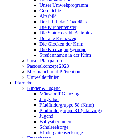
Unser Umweltprogramm
Geschichte
Altarbild
Der Hl. Judas Thaddäus
Die Kirchenfenster
Die Statue des hl. Antonius
Der alte Kreuzweg
Die Glocken der Krim
Die Kreuzigungsgruppe
Straßennamen in der Krim
Unser Pfarrpatron
Pastoralkonzept 2023
Missbrauch und Prävention
Umweltleitlinien
Pfarrleben
Kinder & Jugend
Mäusetreff Glanzing
Jungschar
Pfadfindergruppe 58 (Krim)
Pfadfindergruppe 81 (Glanzing)
Jugend
Babysitter:innen
Schulseelsorge
Kindergartenseelsorge