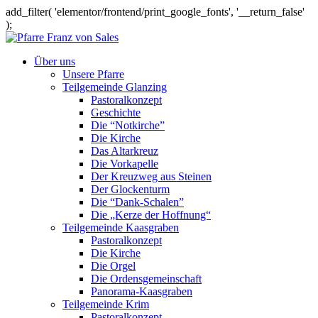
add_filter( 'elementor/frontend/print_google_fonts', '__return_false'
);
Über uns
Unsere Pfarre
Teilgemeinde Glanzing
Pastoralkonzept
Geschichte
Die “Notkirche”
Die Kirche
Das Altarkreuz
Die Vorkapelle
Der Kreuzweg aus Steinen
Der Glockenturm
Die “Dank-Schalen”
Die „Kerze der Hoffnung“
Teilgemeinde Kaasgraben
Pastoralkonzept
Die Kirche
Die Orgel
Die Ordensgemeinschaft
Panorama-Kaasgraben
Teilgemeinde Krim
Pastoralkonzept