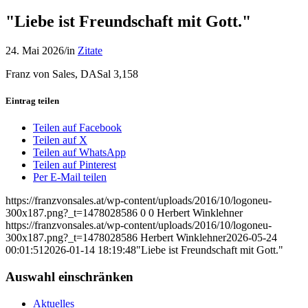
"Liebe ist Freundschaft mit Gott."
24. Mai 2026
/
in
Zitate
Franz von Sales, DASal 3,158
Eintrag teilen
Teilen auf Facebook
Teilen auf X
Teilen auf WhatsApp
Teilen auf Pinterest
Per E-Mail teilen
https://franzvonsales.at/wp-content/uploads/2016/10/logoneu-
300x187.png?_t=1478028586
0
0
Herbert Winklehner
https://franzvonsales.at/wp-content/uploads/2016/10/logoneu-
300x187.png?_t=1478028586
Herbert Winklehner
2026-05-24
00:01:51
2026-01-14 18:19:48
"Liebe ist Freundschaft mit Gott."
Auswahl einschränken
Aktuelles