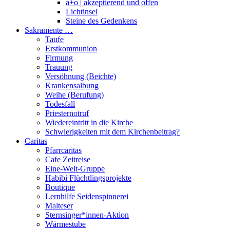
a+o | akzeptierend und offen
Lichtinsel
Steine des Gedenkens
Sakramente …
Taufe
Erstkommunion
Firmung
Trauung
Versöhnung (Beichte)
Krankensalbung
Weihe (Berufung)
Todesfall
Priesternotruf
Wiedereintritt in die Kirche
Schwierigkeiten mit dem Kirchenbeitrag?
Caritas
Pfarrcaritas
Cafe Zeitreise
Eine-Welt-Gruppe
Habibi Flüchtlingsprojekte
Boutique
Lernhilfe Seidenspinnerei
Malteser
Sternsinger*innen-Aktion
Wärmestube