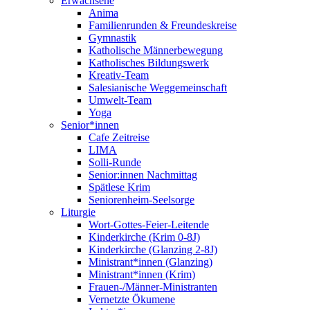
Erwachsene
Anima
Familienrunden & Freundeskreise
Gymnastik
Katholische Männerbewegung
Katholisches Bildungswerk
Kreativ-Team
Salesianische Weggemeinschaft
Umwelt-Team
Yoga
Senior*innen
Cafe Zeitreise
LIMA
Solli-Runde
Senior:innen Nachmittag
Spätlese Krim
Seniorenheim-Seelsorge
Liturgie
Wort-Gottes-Feier-Leitende
Kinderkirche (Krim 0-8J)
Kinderkirche (Glanzing 2-8J)
Ministrant*innen (Glanzing)
Ministrant*innen (Krim)
Frauen-/Männer-Ministranten
Vernetzte Ökumene