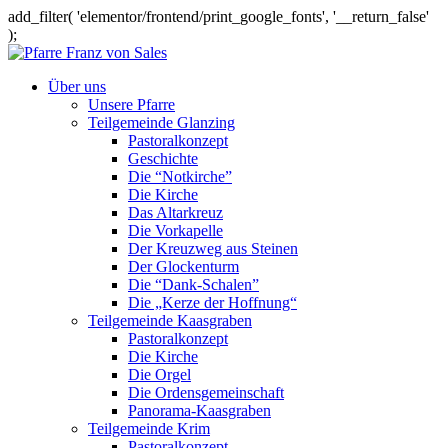
add_filter( 'elementor/frontend/print_google_fonts', '__return_false'
);
Über uns
Unsere Pfarre
Teilgemeinde Glanzing
Pastoralkonzept
Geschichte
Die “Notkirche”
Die Kirche
Das Altarkreuz
Die Vorkapelle
Der Kreuzweg aus Steinen
Der Glockenturm
Die “Dank-Schalen”
Die „Kerze der Hoffnung“
Teilgemeinde Kaasgraben
Pastoralkonzept
Die Kirche
Die Orgel
Die Ordensgemeinschaft
Panorama-Kaasgraben
Teilgemeinde Krim
Pastoralkonzept