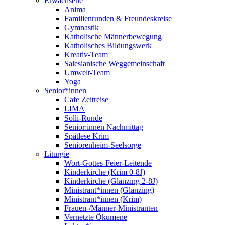
Erwachsene
Anima
Familienrunden & Freundeskreise
Gymnastik
Katholische Männerbewegung
Katholisches Bildungswerk
Kreativ-Team
Salesianische Weggemeinschaft
Umwelt-Team
Yoga
Senior*innen
Cafe Zeitreise
LIMA
Solli-Runde
Senior:innen Nachmittag
Spätlese Krim
Seniorenheim-Seelsorge
Liturgie
Wort-Gottes-Feier-Leitende
Kinderkirche (Krim 0-8J)
Kinderkirche (Glanzing 2-8J)
Ministrant*innen (Glanzing)
Ministrant*innen (Krim)
Frauen-/Männer-Ministranten
Vernetzte Ökumene