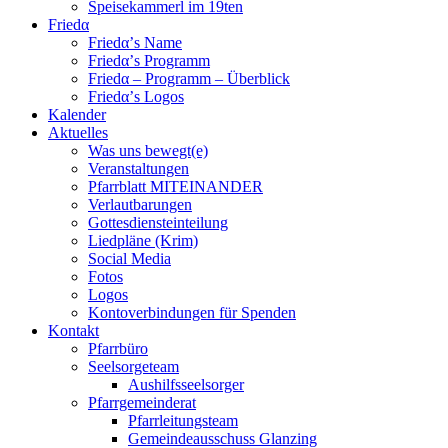
Speisekammerl im 19ten
Friedα
Friedα’s Name
Friedα’s Programm
Friedα – Programm – Überblick
Friedα’s Logos
Kalender
Aktuelles
Was uns bewegt(e)
Veranstaltungen
Pfarrblatt MITEINANDER
Verlautbarungen
Gottesdiensteinteilung
Liedpläne (Krim)
Social Media
Fotos
Logos
Kontoverbindungen für Spenden
Kontakt
Pfarrbüro
Seelsorgeteam
Aushilfsseelsorger
Pfarrgemeinderat
Pfarrleitungsteam
Gemeindeausschuss Glanzing