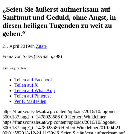
„Seien Sie äußerst aufmerksam auf
Sanftmut und Geduld, ohne Angst, in
diesen heiligen Tugenden zu weit zu
gehen.“
21. April 2019
/
in
Zitate
Franz von Sales (DASal 5,298)
Eintrag teilen
Teilen auf Facebook
Teilen auf X
Teilen auf WhatsApp
Teilen auf Pinterest
Per E-Mail teilen
https://franzvonsales.at/wp-content/uploads/2016/10/logoneu-
300x187.png?_t=1478028586
0
0
Herbert Winklehner
https://franzvonsales.at/wp-content/uploads/2016/10/logoneu-
300x187.png?_t=1478028586
Herbert Winklehner
2019-04-21
00:01:58
2018-12-24 11:39:46
„Seien Sie äußerst aufmerksam auf