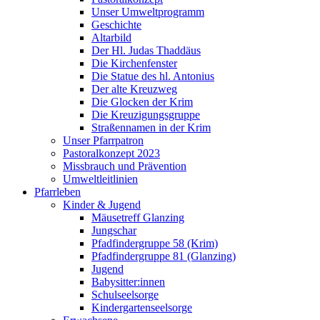
Unser Umweltprogramm
Geschichte
Altarbild
Der Hl. Judas Thaddäus
Die Kirchenfenster
Die Statue des hl. Antonius
Der alte Kreuzweg
Die Glocken der Krim
Die Kreuzigungsgruppe
Straßennamen in der Krim
Unser Pfarrpatron
Pastoralkonzept 2023
Missbrauch und Prävention
Umweltleitlinien
Pfarrleben
Kinder & Jugend
Mäusetreff Glanzing
Jungschar
Pfadfindergruppe 58 (Krim)
Pfadfindergruppe 81 (Glanzing)
Jugend
Babysitter:innen
Schulseelsorge
Kindergartenseelsorge