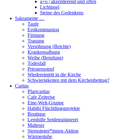
a+o | akzeptierend und offen
Lichtinsel
Steine des Gedenkens
Sakramente …
Taufe
Erstkommunion
Firmung
Trauung
Versöhnung (Beichte)
Krankensalbung
Weihe (Berufung)
Todesfall
Priesternotruf
Wiedereintritt in die Kirche
Schwierigkeiten mit dem Kirchenbeitrag?
Caritas
Pfarrcaritas
Cafe Zeitreise
Eine-Welt-Gruppe
Habibi Flüchtlingsprojekte
Boutique
Lernhilfe Seidenspinnerei
Malteser
Sternsinger*innen-Aktion
Wärmestube