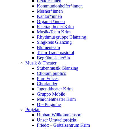
Lektor*innen
Kommunionhelfer*innen
Mesner*innen
Kantor*innen
Organist*innen
Feiertag in der Krim
Musik-Team Krim
Rhythmusgruppe Glanzing
Singkreis Glanzing
Blumenteam
Team Trauerpastoral
Begräbnisleiter*in
Musik & Theater
Stubenmusik Glanzing
Choram publico
Pure Voices
Choriander
Jugendtheater Krim
Gruppo Mobile
Märchentheater Krim
Die Pinguine
Projekte
Umbau Willkommensort
Unser Umweltprojekt
Friedα – Grätzlzentrum Krim