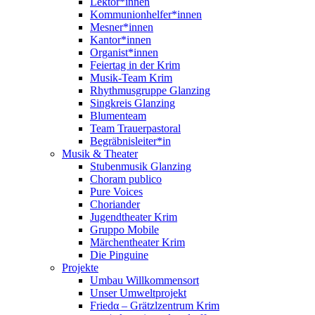
Lektor*innen
Kommunionhelfer*innen
Mesner*innen
Kantor*innen
Organist*innen
Feiertag in der Krim
Musik-Team Krim
Rhythmusgruppe Glanzing
Singkreis Glanzing
Blumenteam
Team Trauerpastoral
Begräbnisleiter*in
Musik & Theater
Stubenmusik Glanzing
Choram publico
Pure Voices
Choriander
Jugendtheater Krim
Gruppo Mobile
Märchentheater Krim
Die Pinguine
Projekte
Umbau Willkommensort
Unser Umweltprojekt
Friedα – Grätzlzentrum Krim