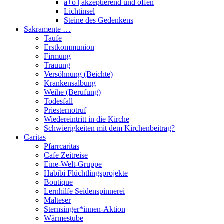
a+o | akzeptierend und offen
Lichtinsel
Steine des Gedenkens
Sakramente …
Taufe
Erstkommunion
Firmung
Trauung
Versöhnung (Beichte)
Krankensalbung
Weihe (Berufung)
Todesfall
Priesternotruf
Wiedereintritt in die Kirche
Schwierigkeiten mit dem Kirchenbeitrag?
Caritas
Pfarrcaritas
Cafe Zeitreise
Eine-Welt-Gruppe
Habibi Flüchtlingsprojekte
Boutique
Lernhilfe Seidenspinnerei
Malteser
Sternsinger*innen-Aktion
Wärmestube