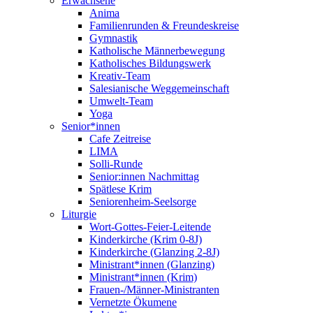
Erwachsene
Anima
Familienrunden & Freundeskreise
Gymnastik
Katholische Männerbewegung
Katholisches Bildungswerk
Kreativ-Team
Salesianische Weggemeinschaft
Umwelt-Team
Yoga
Senior*innen
Cafe Zeitreise
LIMA
Solli-Runde
Senior:innen Nachmittag
Spätlese Krim
Seniorenheim-Seelsorge
Liturgie
Wort-Gottes-Feier-Leitende
Kinderkirche (Krim 0-8J)
Kinderkirche (Glanzing 2-8J)
Ministrant*innen (Glanzing)
Ministrant*innen (Krim)
Frauen-/Männer-Ministranten
Vernetzte Ökumene