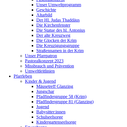
Unser Umweltprogramm
Geschichte
Altarbild
Der Hl. Judas Thaddäus
Die Kirchenfenster
Die Statue des hl. Antonius
Der alte Kreuzweg
Die Glocken der Krim
Die Kreuzigungsgruppe
Straßennamen in der Krim
Unser Pfarrpatron
Pastoralkonzept 2023
Missbrauch und Prävention
Umweltleitlinien
Pfarrleben
Kinder & Jugend
Mäusetreff Glanzing
Jungschar
Pfadfindergruppe 58 (Krim)
Pfadfindergruppe 81 (Glanzing)
Jugend
Babysitter:innen
Schulseelsorge
Kindergartenseelsorge