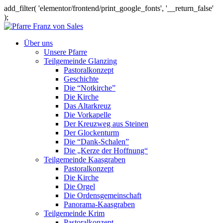
add_filter( 'elementor/frontend/print_google_fonts', '__return_false'
);
Über uns
Unsere Pfarre
Teilgemeinde Glanzing
Pastoralkonzept
Geschichte
Die “Notkirche”
Die Kirche
Das Altarkreuz
Die Vorkapelle
Der Kreuzweg aus Steinen
Der Glockenturm
Die “Dank-Schalen”
Die „Kerze der Hoffnung“
Teilgemeinde Kaasgraben
Pastoralkonzept
Die Kirche
Die Orgel
Die Ordensgemeinschaft
Panorama-Kaasgraben
Teilgemeinde Krim
Pastoralkonzept