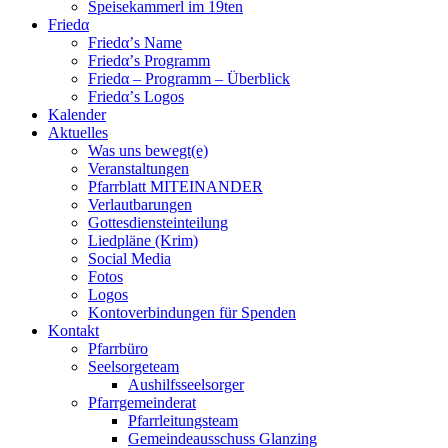
Speisekammerl im 19ten
Friedα
Friedα’s Name
Friedα’s Programm
Friedα – Programm – Überblick
Friedα’s Logos
Kalender
Aktuelles
Was uns bewegt(e)
Veranstaltungen
Pfarrblatt MITEINANDER
Verlautbarungen
Gottesdiensteinteilung
Liedpläne (Krim)
Social Media
Fotos
Logos
Kontoverbindungen für Spenden
Kontakt
Pfarrbüro
Seelsorgeteam
Aushilfsseelsorger
Pfarrgemeinderat
Pfarrleitungsteam
Gemeindeausschuss Glanzing