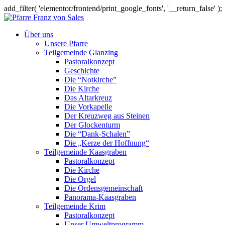
add_filter( 'elementor/frontend/print_google_fonts', '__return_false' );
Über uns
Unsere Pfarre
Teilgemeinde Glanzing
Pastoralkonzept
Geschichte
Die “Notkirche”
Die Kirche
Das Altarkreuz
Die Vorkapelle
Der Kreuzweg aus Steinen
Der Glockenturm
Die “Dank-Schalen”
Die „Kerze der Hoffnung“
Teilgemeinde Kaasgraben
Pastoralkonzept
Die Kirche
Die Orgel
Die Ordensgemeinschaft
Panorama-Kaasgraben
Teilgemeinde Krim
Pastoralkonzept
Unser Umweltprogramm