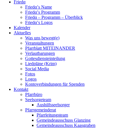
Friedα
Friedα’s Name
Friedα’s Programm
Friedα – Programm – Überblick
Friedα’s Logos
Kalender
Aktuelles
Was uns bewegt(e)
Veranstaltungen
Pfarrblatt MITEINANDER
Verlautbarungen
Gottesdiensteinteilung
Liedpläne (Krim)
Social Media
Fotos
Logos
Kontoverbindungen für Spenden
Kontakt
Pfarrbüro
Seelsorgeteam
Aushilfsseelsorger
Pfarrgemeinderat
Pfarrleitungsteam
Gemeindeausschuss Glanzing
Gemeindeausschuss Kaasgraben