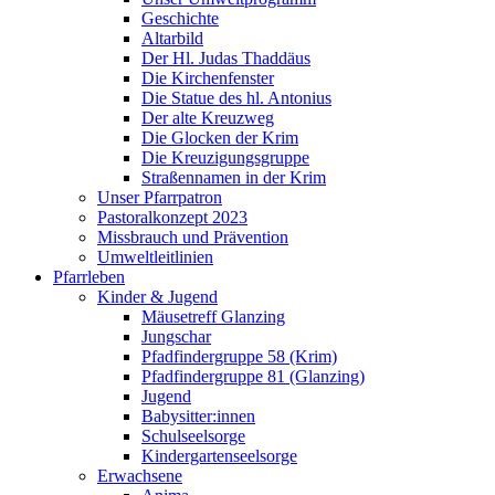
Geschichte
Altarbild
Der Hl. Judas Thaddäus
Die Kirchenfenster
Die Statue des hl. Antonius
Der alte Kreuzweg
Die Glocken der Krim
Die Kreuzigungsgruppe
Straßennamen in der Krim
Unser Pfarrpatron
Pastoralkonzept 2023
Missbrauch und Prävention
Umweltleitlinien
Pfarrleben
Kinder & Jugend
Mäusetreff Glanzing
Jungschar
Pfadfindergruppe 58 (Krim)
Pfadfindergruppe 81 (Glanzing)
Jugend
Babysitter:innen
Schulseelsorge
Kindergartenseelsorge
Erwachsene