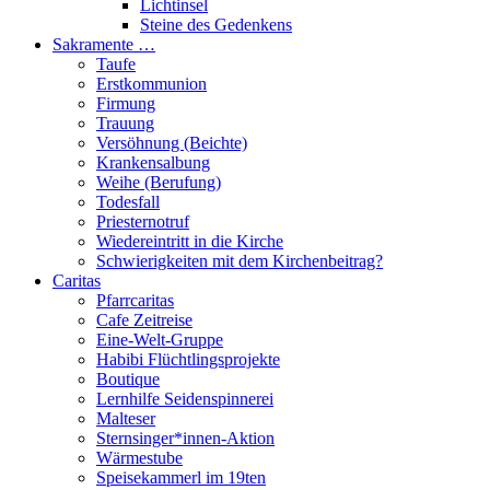
Lichtinsel
Steine des Gedenkens
Sakramente …
Taufe
Erstkommunion
Firmung
Trauung
Versöhnung (Beichte)
Krankensalbung
Weihe (Berufung)
Todesfall
Priesternotruf
Wiedereintritt in die Kirche
Schwierigkeiten mit dem Kirchenbeitrag?
Caritas
Pfarrcaritas
Cafe Zeitreise
Eine-Welt-Gruppe
Habibi Flüchtlingsprojekte
Boutique
Lernhilfe Seidenspinnerei
Malteser
Sternsinger*innen-Aktion
Wärmestube
Speisekammerl im 19ten