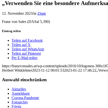
„Verwenden Sie eine besondere Aufmerksam
12. November 2023
/
in
Zitate
Franz von Sales (DASal 5,390)
Eintrag teilen
Teilen auf Facebook
Teilen auf X
Teilen auf WhatsApp
Teilen auf Pinterest
Per E-Mail teilen
https://franzvonsales.at/wp-content/uploads/2016/10/logoneu-300x
Herbert Winklehner
2023-11-12 00:01:53
2023-01-22 17:46:22
„Verwen
Auswahl einschränken
Aktuelles
Anmeldung
Corona-Pandemie
Fotoarchiv
Frieda