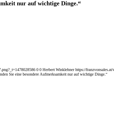
keit nur auf wichtige Dinge.“
187.png?_t=1478028586
0
0
Herbert Winklehner
https://franzvonsales.
den Sie eine besondere Aufmerksamkeit nur auf wichtige Dinge.“