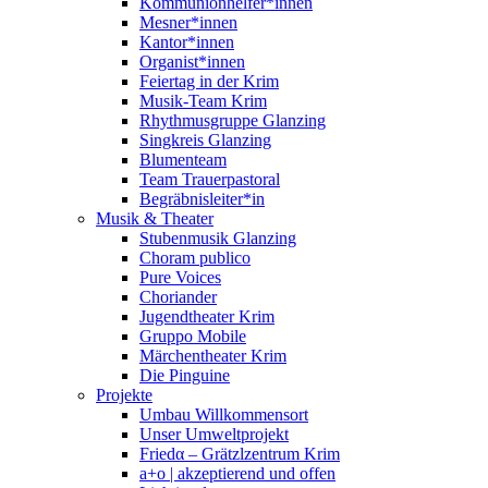
Kommunionhelfer*innen
Mesner*innen
Kantor*innen
Organist*innen
Feiertag in der Krim
Musik-Team Krim
Rhythmusgruppe Glanzing
Singkreis Glanzing
Blumenteam
Team Trauerpastoral
Begräbnisleiter*in
Musik & Theater
Stubenmusik Glanzing
Choram publico
Pure Voices
Choriander
Jugendtheater Krim
Gruppo Mobile
Märchentheater Krim
Die Pinguine
Projekte
Umbau Willkommensort
Unser Umweltprojekt
Friedα – Grätzlzentrum Krim
a+o | akzeptierend und offen