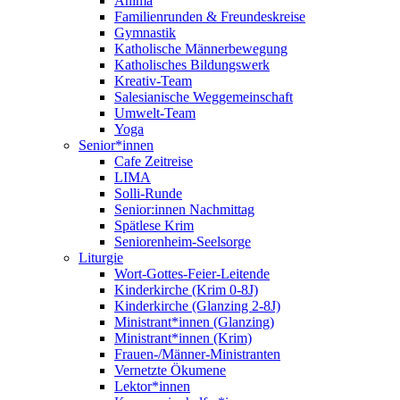
Anima
Familienrunden & Freundeskreise
Gymnastik
Katholische Männerbewegung
Katholisches Bildungswerk
Kreativ-Team
Salesianische Weggemeinschaft
Umwelt-Team
Yoga
Senior*innen
Cafe Zeitreise
LIMA
Solli-Runde
Senior:innen Nachmittag
Spätlese Krim
Seniorenheim-Seelsorge
Liturgie
Wort-Gottes-Feier-Leitende
Kinderkirche (Krim 0-8J)
Kinderkirche (Glanzing 2-8J)
Ministrant*innen (Glanzing)
Ministrant*innen (Krim)
Frauen-/Männer-Ministranten
Vernetzte Ökumene
Lektor*innen