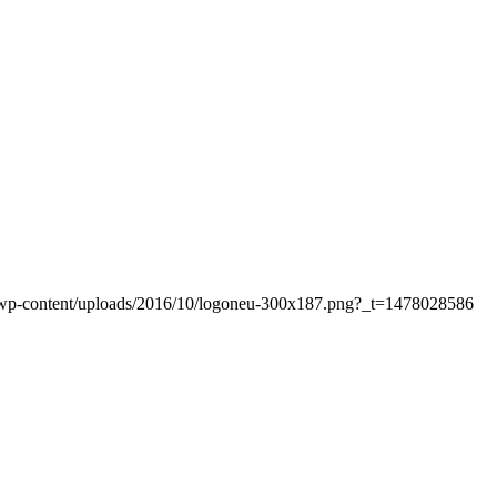
at/wp-content/uploads/2016/10/logoneu-300x187.png?_t=1478028586