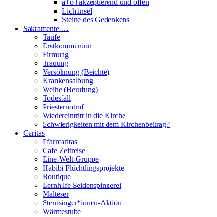
a+o | akzeptierend und offen
Lichtinsel
Steine des Gedenkens
Sakramente …
Taufe
Erstkommunion
Firmung
Trauung
Versöhnung (Beichte)
Krankensalbung
Weihe (Berufung)
Todesfall
Priesternotruf
Wiedereintritt in die Kirche
Schwierigkeiten mit dem Kirchenbeitrag?
Caritas
Pfarrcaritas
Cafe Zeitreise
Eine-Welt-Gruppe
Habibi Flüchtlingsprojekte
Boutique
Lernhilfe Seidenspinnerei
Malteser
Sternsinger*innen-Aktion
Wärmestube