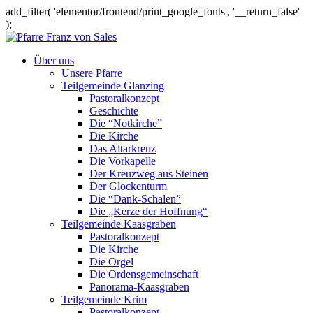
add_filter( 'elementor/frontend/print_google_fonts', '__return_false'
);
Über uns
Unsere Pfarre
Teilgemeinde Glanzing
Pastoralkonzept
Geschichte
Die “Notkirche”
Die Kirche
Das Altarkreuz
Die Vorkapelle
Der Kreuzweg aus Steinen
Der Glockenturm
Die “Dank-Schalen”
Die „Kerze der Hoffnung“
Teilgemeinde Kaasgraben
Pastoralkonzept
Die Kirche
Die Orgel
Die Ordensgemeinschaft
Panorama-Kaasgraben
Teilgemeinde Krim
Pastoralkonzept