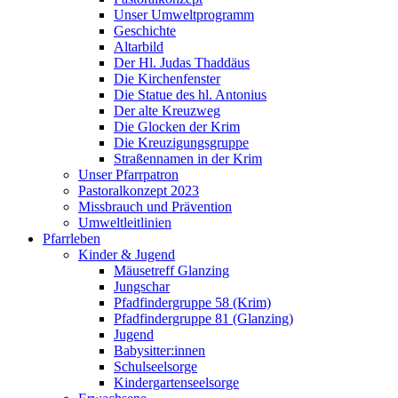
Unser Umweltprogramm
Geschichte
Altarbild
Der Hl. Judas Thaddäus
Die Kirchenfenster
Die Statue des hl. Antonius
Der alte Kreuzweg
Die Glocken der Krim
Die Kreuzigungsgruppe
Straßennamen in der Krim
Unser Pfarrpatron
Pastoralkonzept 2023
Missbrauch und Prävention
Umweltleitlinien
Pfarrleben
Kinder & Jugend
Mäusetreff Glanzing
Jungschar
Pfadfindergruppe 58 (Krim)
Pfadfindergruppe 81 (Glanzing)
Jugend
Babysitter:innen
Schulseelsorge
Kindergartenseelsorge