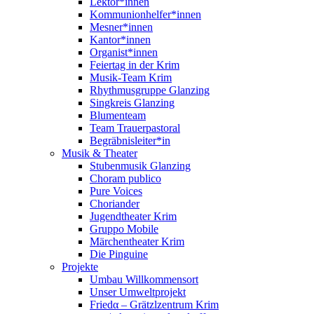
Lektor*innen
Kommunionhelfer*innen
Mesner*innen
Kantor*innen
Organist*innen
Feiertag in der Krim
Musik-Team Krim
Rhythmusgruppe Glanzing
Singkreis Glanzing
Blumenteam
Team Trauerpastoral
Begräbnisleiter*in
Musik & Theater
Stubenmusik Glanzing
Choram publico
Pure Voices
Choriander
Jugendtheater Krim
Gruppo Mobile
Märchentheater Krim
Die Pinguine
Projekte
Umbau Willkommensort
Unser Umweltprojekt
Friedα – Grätzlzentrum Krim