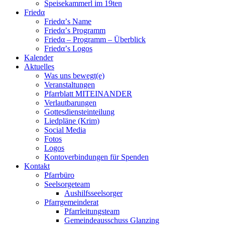
Speisekammerl im 19ten
Friedα
Friedα’s Name
Friedα’s Programm
Friedα – Programm – Überblick
Friedα’s Logos
Kalender
Aktuelles
Was uns bewegt(e)
Veranstaltungen
Pfarrblatt MITEINANDER
Verlautbarungen
Gottesdiensteinteilung
Liedpläne (Krim)
Social Media
Fotos
Logos
Kontoverbindungen für Spenden
Kontakt
Pfarrbüro
Seelsorgeteam
Aushilfsseelsorger
Pfarrgemeinderat
Pfarrleitungsteam
Gemeindeausschuss Glanzing