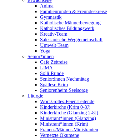
Erwachsene
Anima
Familienrunden & Freundeskreise
Gymnastik
Katholische Männerbewegung
Katholisches Bildungswerk
Kreativ-Team
Salesianische Weggemeinschaft
Umwelt-Team
Yoga
Senior*innen
Cafe Zeitreise
LIMA
Solli-Runde
Senior:innen Nachmittag
Spätlese Krim
Seniorenheim-Seelsorge
Liturgie
Wort-Gottes-Feier-Leitende
Kinderkirche (Krim 0-8J)
Kinderkirche (Glanzing 2-8J)
Ministrant*innen (Glanzing)
Ministrant*innen (Krim)
Frauen-/Männer-Ministranten
Vernetzte Ökumene