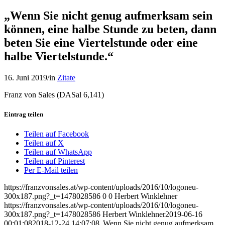
„Wenn Sie nicht genug aufmerksam sein
können, eine halbe Stunde zu beten, dann
beten Sie eine Viertelstunde oder eine
halbe Viertelstunde.“
16. Juni 2019
/
in
Zitate
Franz von Sales (DASal 6,141)
Eintrag teilen
Teilen auf Facebook
Teilen auf X
Teilen auf WhatsApp
Teilen auf Pinterest
Per E-Mail teilen
https://franzvonsales.at/wp-content/uploads/2016/10/logoneu-
300x187.png?_t=1478028586
0
0
Herbert Winklehner
https://franzvonsales.at/wp-content/uploads/2016/10/logoneu-
300x187.png?_t=1478028586
Herbert Winklehner
2019-06-16
00:01:08
2018-12-24 14:07:08
„Wenn Sie nicht genug aufmerksam