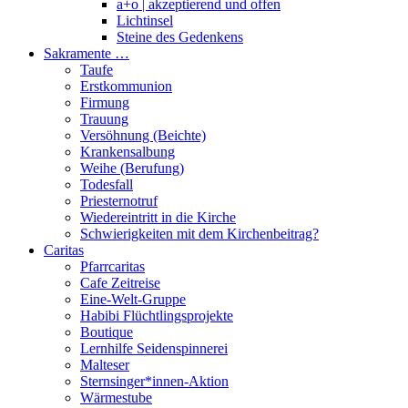
a+o | akzeptierend und offen
Lichtinsel
Steine des Gedenkens
Sakramente …
Taufe
Erstkommunion
Firmung
Trauung
Versöhnung (Beichte)
Krankensalbung
Weihe (Berufung)
Todesfall
Priesternotruf
Wiedereintritt in die Kirche
Schwierigkeiten mit dem Kirchenbeitrag?
Caritas
Pfarrcaritas
Cafe Zeitreise
Eine-Welt-Gruppe
Habibi Flüchtlingsprojekte
Boutique
Lernhilfe Seidenspinnerei
Malteser
Sternsinger*innen-Aktion
Wärmestube