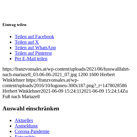
Eintrag teilen
Teilen auf Facebook
Teilen auf X
Teilen auf WhatsApp
Teilen auf Pinterest
Per E-Mail teilen
https://franzvonsales.at/wp-content/uploads/2021/06/fusswallfahrt-
nach-mariazell_03-06-06-2021_07.jpg
1200
1600
Herbert
Winklehner
https://franzvonsales.at/wp-
content/uploads/2016/10/logoneu-300x187.png?_t=1478028586
Herbert Winklehner
2021-06-09 15:24:11
2021-06-09 15:24:14
Zu
Fuß nach Mariazell
Auswahl einschränken
Aktuelles
Anmeldung
Corona-Pandemie
Fotoarchiv