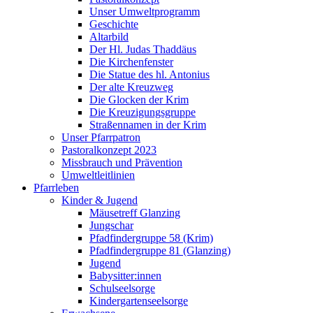
Unser Umweltprogramm
Geschichte
Altarbild
Der Hl. Judas Thaddäus
Die Kirchenfenster
Die Statue des hl. Antonius
Der alte Kreuzweg
Die Glocken der Krim
Die Kreuzigungsgruppe
Straßennamen in der Krim
Unser Pfarrpatron
Pastoralkonzept 2023
Missbrauch und Prävention
Umweltleitlinien
Pfarrleben
Kinder & Jugend
Mäusetreff Glanzing
Jungschar
Pfadfindergruppe 58 (Krim)
Pfadfindergruppe 81 (Glanzing)
Jugend
Babysitter:innen
Schulseelsorge
Kindergartenseelsorge