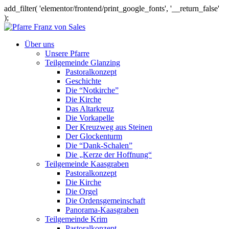
add_filter( 'elementor/frontend/print_google_fonts', '__return_false'
);
Über uns
Unsere Pfarre
Teilgemeinde Glanzing
Pastoralkonzept
Geschichte
Die “Notkirche”
Die Kirche
Das Altarkreuz
Die Vorkapelle
Der Kreuzweg aus Steinen
Der Glockenturm
Die “Dank-Schalen”
Die „Kerze der Hoffnung“
Teilgemeinde Kaasgraben
Pastoralkonzept
Die Kirche
Die Orgel
Die Ordensgemeinschaft
Panorama-Kaasgraben
Teilgemeinde Krim
Pastoralkonzept