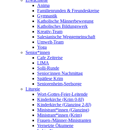
Erwachsene
Anima
Familienrunden & Freundeskreise
Gymnastik
Katholische Männerbewegung
Katholisches Bildungswerk
Kreativ-Team
Salesianische Weggemeinschaft
Umwelt-Team
Yoga
Senior*innen
Cafe Zeitreise
LIMA
Solli-Runde
Senior:innen Nachmittag
Spätlese Krim
Seniorenheim-Seelsorge
Liturgie
Wort-Gottes-Feier-Leitende
Kinderkirche (Krim 0-8J)
Kinderkirche (Glanzing 2-8J)
Ministrant*innen (Glanzing)
Ministrant*innen (Krim)
Frauen-/Männer-Ministranten
Vernetzte Ökumene