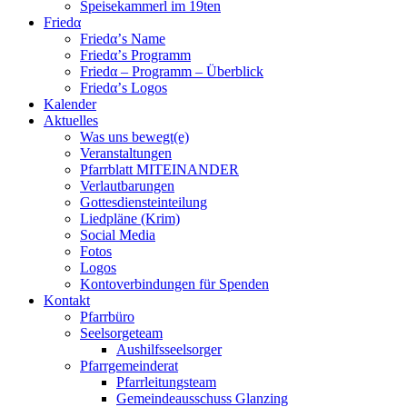
Speisekammerl im 19ten
Friedα
Friedα’s Name
Friedα’s Programm
Friedα – Programm – Überblick
Friedα’s Logos
Kalender
Aktuelles
Was uns bewegt(e)
Veranstaltungen
Pfarrblatt MITEINANDER
Verlautbarungen
Gottesdiensteinteilung
Liedpläne (Krim)
Social Media
Fotos
Logos
Kontoverbindungen für Spenden
Kontakt
Pfarrbüro
Seelsorgeteam
Aushilfsseelsorger
Pfarrgemeinderat
Pfarrleitungsteam
Gemeindeausschuss Glanzing