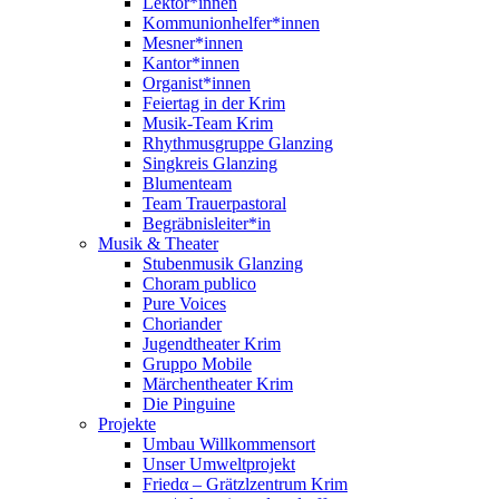
Lektor*innen
Kommunionhelfer*innen
Mesner*innen
Kantor*innen
Organist*innen
Feiertag in der Krim
Musik-Team Krim
Rhythmusgruppe Glanzing
Singkreis Glanzing
Blumenteam
Team Trauerpastoral
Begräbnisleiter*in
Musik & Theater
Stubenmusik Glanzing
Choram publico
Pure Voices
Choriander
Jugendtheater Krim
Gruppo Mobile
Märchentheater Krim
Die Pinguine
Projekte
Umbau Willkommensort
Unser Umweltprojekt
Friedα – Grätzlzentrum Krim