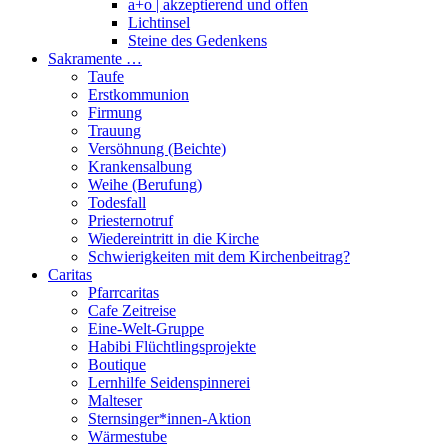
a+o | akzeptierend und offen
Lichtinsel
Steine des Gedenkens
Sakramente …
Taufe
Erstkommunion
Firmung
Trauung
Versöhnung (Beichte)
Krankensalbung
Weihe (Berufung)
Todesfall
Priesternotruf
Wiedereintritt in die Kirche
Schwierigkeiten mit dem Kirchenbeitrag?
Caritas
Pfarrcaritas
Cafe Zeitreise
Eine-Welt-Gruppe
Habibi Flüchtlingsprojekte
Boutique
Lernhilfe Seidenspinnerei
Malteser
Sternsinger*innen-Aktion
Wärmestube