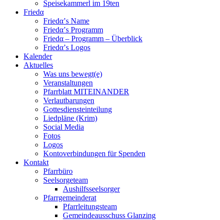
Speisekammerl im 19ten
Friedα
Friedα’s Name
Friedα’s Programm
Friedα – Programm – Überblick
Friedα’s Logos
Kalender
Aktuelles
Was uns bewegt(e)
Veranstaltungen
Pfarrblatt MITEINANDER
Verlautbarungen
Gottesdiensteinteilung
Liedpläne (Krim)
Social Media
Fotos
Logos
Kontoverbindungen für Spenden
Kontakt
Pfarrbüro
Seelsorgeteam
Aushilfsseelsorger
Pfarrgemeinderat
Pfarrleitungsteam
Gemeindeausschuss Glanzing