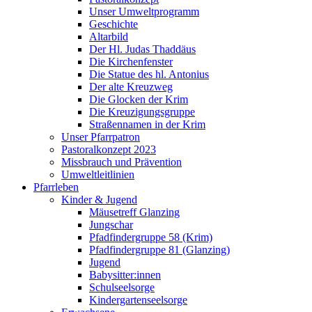
Unser Umweltprogramm
Geschichte
Altarbild
Der Hl. Judas Thaddäus
Die Kirchenfenster
Die Statue des hl. Antonius
Der alte Kreuzweg
Die Glocken der Krim
Die Kreuzigungsgruppe
Straßennamen in der Krim
Unser Pfarrpatron
Pastoralkonzept 2023
Missbrauch und Prävention
Umweltleitlinien
Pfarrleben
Kinder & Jugend
Mäusetreff Glanzing
Jungschar
Pfadfindergruppe 58 (Krim)
Pfadfindergruppe 81 (Glanzing)
Jugend
Babysitter:innen
Schulseelsorge
Kindergartenseelsorge