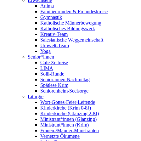
Erwachsene
Anima
Familienrunden & Freundeskreise
Gymnastik
Katholische Männerbewegung
Katholisches Bildungswerk
Kreativ-Team
Salesianische Weggemeinschaft
Umwelt-Team
Yoga
Senior*innen
Cafe Zeitreise
LIMA
Solli-Runde
Senior:innen Nachmittag
Spätlese Krim
Seniorenheim-Seelsorge
Liturgie
Wort-Gottes-Feier-Leitende
Kinderkirche (Krim 0-8J)
Kinderkirche (Glanzing 2-8J)
Ministrant*innen (Glanzing)
Ministrant*innen (Krim)
Frauen-/Männer-Ministranten
Vernetzte Ökumene