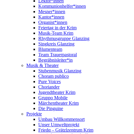
Lektor*innen
Kommunionhelfer*innen
Mesner*innen
Kantor*innen
Organist*innen
Feiertag in der Krim
Musik-Team Krim
Rhythmusgruppe Glanzing
Singkreis Glanzing
Blumenteam
Team Trauerpastoral
Begräbnisleiter*in
Musik & Theater
Stubenmusik Glanzing
Choram publico
Pure Voices
Choriander
Jugendtheater Krim
Gruppo Mobile
Märchentheater Krim
Die Pinguine
Projekte
Umbau Willkommensort
Unser Umweltprojekt
Friedα – Grätzlzentrum Krim