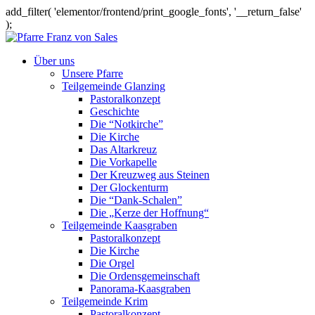
add_filter( 'elementor/frontend/print_google_fonts', '__return_false'
);
Über uns
Unsere Pfarre
Teilgemeinde Glanzing
Pastoralkonzept
Geschichte
Die “Notkirche”
Die Kirche
Das Altarkreuz
Die Vorkapelle
Der Kreuzweg aus Steinen
Der Glockenturm
Die “Dank-Schalen”
Die „Kerze der Hoffnung“
Teilgemeinde Kaasgraben
Pastoralkonzept
Die Kirche
Die Orgel
Die Ordensgemeinschaft
Panorama-Kaasgraben
Teilgemeinde Krim
Pastoralkonzept