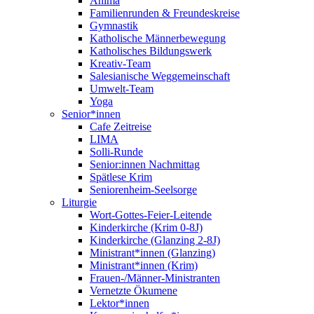
Anima
Familienrunden & Freundeskreise
Gymnastik
Katholische Männerbewegung
Katholisches Bildungswerk
Kreativ-Team
Salesianische Weggemeinschaft
Umwelt-Team
Yoga
Senior*innen
Cafe Zeitreise
LIMA
Solli-Runde
Senior:innen Nachmittag
Spätlese Krim
Seniorenheim-Seelsorge
Liturgie
Wort-Gottes-Feier-Leitende
Kinderkirche (Krim 0-8J)
Kinderkirche (Glanzing 2-8J)
Ministrant*innen (Glanzing)
Ministrant*innen (Krim)
Frauen-/Männer-Ministranten
Vernetzte Ökumene
Lektor*innen