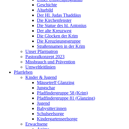
Geschichte
Altarbild
Der Hl. Judas Thaddäus
Die Kirchenfenster
Die Statue des hl. Antonius
Der alte Kreuzweg
Die Glocken der Krim
Die Kreuzigungsgruppe
Straßennamen in der Krim
Unser Pfarrpatron
Pastoralkonzept 2023
Missbrauch und Prävention
Umweltleitlinien
Pfarrleben
Kinder & Jugend
Mäusetreff Glanzing
Jungschar
Pfadfindergruppe 58 (Krim)
Pfadfindergruppe 81 (Glanzing)
Jugend
Babysitter:innen
Schulseelsorge
Kindergartenseelsorge
Erwachsene