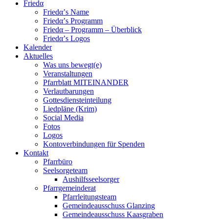
Friedα
Friedα’s Name
Friedα’s Programm
Friedα – Programm – Überblick
Friedα’s Logos
Kalender
Aktuelles
Was uns bewegt(e)
Veranstaltungen
Pfarrblatt MITEINANDER
Verlautbarungen
Gottesdiensteinteilung
Liedpläne (Krim)
Social Media
Fotos
Logos
Kontoverbindungen für Spenden
Kontakt
Pfarrbüro
Seelsorgeteam
Aushilfsseelsorger
Pfarrgemeinderat
Pfarrleitungsteam
Gemeindeausschuss Glanzing
Gemeindeausschuss Kaasgraben