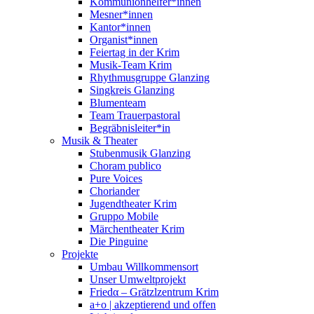
Kommunionhelfer*innen
Mesner*innen
Kantor*innen
Organist*innen
Feiertag in der Krim
Musik-Team Krim
Rhythmusgruppe Glanzing
Singkreis Glanzing
Blumenteam
Team Trauerpastoral
Begräbnisleiter*in
Musik & Theater
Stubenmusik Glanzing
Choram publico
Pure Voices
Choriander
Jugendtheater Krim
Gruppo Mobile
Märchentheater Krim
Die Pinguine
Projekte
Umbau Willkommensort
Unser Umweltprojekt
Friedα – Grätzlzentrum Krim
a+o | akzeptierend und offen