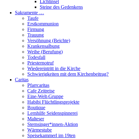
Lichtinsel
Steine des Gedenkens
Sakramente …
Taufe
Erstkommunion
Firmung
Trauung
Versöhnung (Beichte)
Krankensalbung
Weihe (Berufung)
Todesfall
Priesternotruf
Wiedereintritt in die Kirche
Schwierigkeiten mit dem Kirchenbeitrag?
Caritas
Pfarrcaritas
Cafe Zeitreise
Eine-Welt-Gruppe
Habibi Flüchtlingsprojekte
Boutique
Lernhilfe Seidenspinnerei
Malteser
Sternsinger*innen-Aktion
Wärmestube
Speisekammerl im 19ten