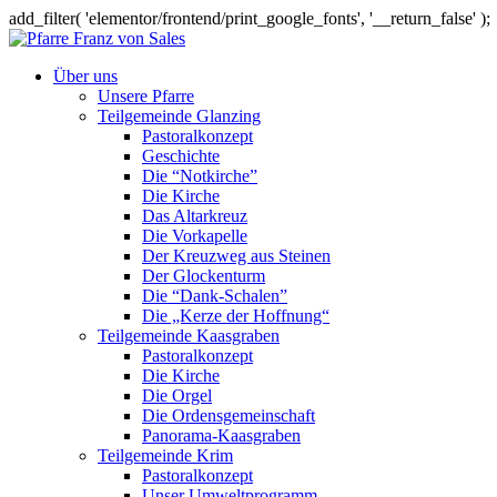
add_filter( 'elementor/frontend/print_google_fonts', '__return_false' );
Über uns
Unsere Pfarre
Teilgemeinde Glanzing
Pastoralkonzept
Geschichte
Die “Notkirche”
Die Kirche
Das Altarkreuz
Die Vorkapelle
Der Kreuzweg aus Steinen
Der Glockenturm
Die “Dank-Schalen”
Die „Kerze der Hoffnung“
Teilgemeinde Kaasgraben
Pastoralkonzept
Die Kirche
Die Orgel
Die Ordensgemeinschaft
Panorama-Kaasgraben
Teilgemeinde Krim
Pastoralkonzept
Unser Umweltprogramm