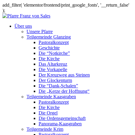
add_filter( 'elementor/frontend/print_google_fonts', '__return_false'
);
Über uns
Unsere Pfarre
Teilgemeinde Glanzing
Pastoralkonzept
Geschichte
Die “Notkirche”
Die Kirche
Das Altarkreuz
Die Vorkapelle
Der Kreuzweg aus Steinen
Der Glockenturm
Die “Dank-Schalen”
Die „Kerze der Hoffnung“
Teilgemeinde Kaasgraben
Pastoralkonzept
Die Kirche
Die Orgel
Die Ordensgemeinschaft
Panorama-Kaasgraben
Teilgemeinde Krim
Pastoralkonzept