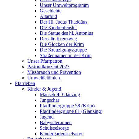
Unser Umweltprogramm
Geschichte
Altarbild
Der Hl. Judas Thaddäus
Die Kirchenfenster
Die Statue des hl. Antonius
Der alte Kreuzweg
Die Glocken der Krim
Die Kreuzigungsgruppe
Straßennamen in der Krim
Unser Pfarrpatron
Pastoralkonzept 2023
Missbrauch und Prävention
Umweltleitlinien
Pfarrleben
Kinder & Jugend
Mäusetreff Glanzing
Jungschar
Pfadfindergruppe 58 (Krim)
Pfadfindergruppe 81 (Glanzing)
Jugend
Babysitter:innen
Schulseelsorge
Kindergartenseelsorge