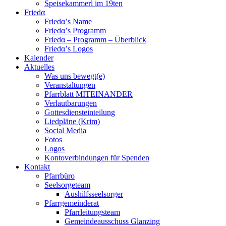
Speisekammerl im 19ten
Friedα
Friedα’s Name
Friedα’s Programm
Friedα – Programm – Überblick
Friedα’s Logos
Kalender
Aktuelles
Was uns bewegt(e)
Veranstaltungen
Pfarrblatt MITEINANDER
Verlautbarungen
Gottesdiensteinteilung
Liedpläne (Krim)
Social Media
Fotos
Logos
Kontoverbindungen für Spenden
Kontakt
Pfarrbüro
Seelsorgeteam
Aushilfsseelsorger
Pfarrgemeinderat
Pfarrleitungsteam
Gemeindeausschuss Glanzing