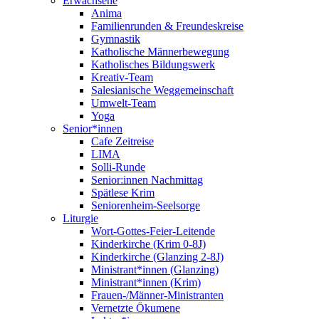
Erwachsene
Anima
Familienrunden & Freundeskreise
Gymnastik
Katholische Männerbewegung
Katholisches Bildungswerk
Kreativ-Team
Salesianische Weggemeinschaft
Umwelt-Team
Yoga
Senior*innen
Cafe Zeitreise
LIMA
Solli-Runde
Senior:innen Nachmittag
Spätlese Krim
Seniorenheim-Seelsorge
Liturgie
Wort-Gottes-Feier-Leitende
Kinderkirche (Krim 0-8J)
Kinderkirche (Glanzing 2-8J)
Ministrant*innen (Glanzing)
Ministrant*innen (Krim)
Frauen-/Männer-Ministranten
Vernetzte Ökumene