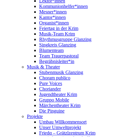
Lektor*innen
Kommunionhelfer*innen
Mesner*innen
Kantor*innen
Organist*innen
Feiertag in der Krim
Musik-Team Krim
Rhythmusgruppe Glanzing
Singkreis Glanzing
Blumenteam
Team Trauerpastoral
Begräbnisleiter*in
Musik & Theater
Stubenmusik Glanzing
Choram publico
Pure Voices
Choriander
Jugendtheater Krim
Gruppo Mobile
Märchentheater Krim
Die Pinguine
Projekte
Umbau Willkommensort
Unser Umweltprojekt
Friedα – Grätzlzentrum Krim