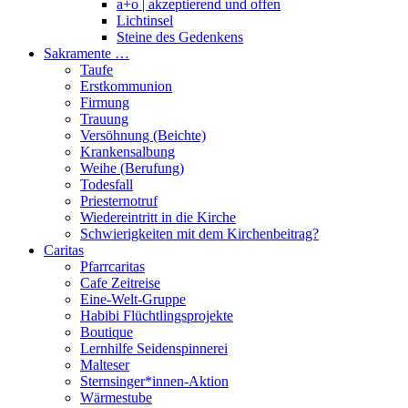
a+o | akzeptierend und offen
Lichtinsel
Steine des Gedenkens
Sakramente …
Taufe
Erstkommunion
Firmung
Trauung
Versöhnung (Beichte)
Krankensalbung
Weihe (Berufung)
Todesfall
Priesternotruf
Wiedereintritt in die Kirche
Schwierigkeiten mit dem Kirchenbeitrag?
Caritas
Pfarrcaritas
Cafe Zeitreise
Eine-Welt-Gruppe
Habibi Flüchtlingsprojekte
Boutique
Lernhilfe Seidenspinnerei
Malteser
Sternsinger*innen-Aktion
Wärmestube