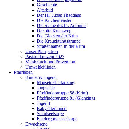
Geschichte
Altarbild
Der Hl. Judas Thaddäus
Die Kirchenfenster
Die Statue des hl. Antonius
Der alte Kreuzweg
Die Glocken der Krim
Die Kreuzigungsgruppe
Straßennamen in der Krim
Unser Pfarrpatron
Pastoralkonzept 2023
Missbrauch und Prävention
Umweltleitlinien
Pfarrleben
Kinder & Jugend
Mäusetreff Glanzing
Jungschar
Pfadfindergruppe 58 (Krim)
Pfadfindergruppe 81 (Glanzing)
Jugend
Babysitter:innen
Schulseelsorge
Kindergartenseelsorge
Erwachsene