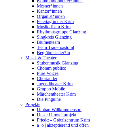
Kommunionhelfer*innen
Mesner*innen
Kantor*innen
Organist*innen
Feiertag in der Krim
Musik-Team Krim
Rhythmusgruppe Glanzing
Singkreis Glanzing
Blumenteam
Team Trauerpastoral
Begräbnisleiter*in
Musik & Theater
Stubenmusik Glanzing
Choram publico
Pure Voices
Choriander
Jugendtheater Krim
Gruppo Mobile
Märchentheater Krim
Die Pinguine
Projekte
Umbau Willkommensort
Unser Umweltprojekt
Friedα – Grätzlzentrum Krim
a+o | akzeptierend und offen