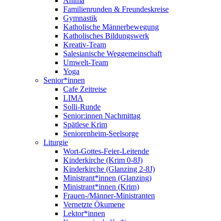
Anima
Familienrunden & Freundeskreise
Gymnastik
Katholische Männerbewegung
Katholisches Bildungswerk
Kreativ-Team
Salesianische Weggemeinschaft
Umwelt-Team
Yoga
Senior*innen
Cafe Zeitreise
LIMA
Solli-Runde
Senior:innen Nachmittag
Spätlese Krim
Seniorenheim-Seelsorge
Liturgie
Wort-Gottes-Feier-Leitende
Kinderkirche (Krim 0-8J)
Kinderkirche (Glanzing 2-8J)
Ministrant*innen (Glanzing)
Ministrant*innen (Krim)
Frauen-/Männer-Ministranten
Vernetzte Ökumene
Lektor*innen