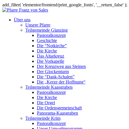
add_filter( 'elementor/frontend/print_google_fonts', '__return_false' );
Über uns
Unsere Pfarre
Teilgemeinde Glanzing
Pastoralkonzept
Geschichte
Die “Notkirche”
Die Kirche
Das Altarkreuz
Die Vorkapelle
Der Kreuzweg aus Steinen
Der Glockenturm
Die “Dank-Schalen”
Die „Kerze der Hoffnung“
Teilgemeinde Kaasgraben
Pastoralkonzept
Die Kirche
Die Orgel
Die Ordensgemeinschaft
Panorama-Kaasgraben
Teilgemeinde Krim
Pastoralkonzept
Unser Umweltprogramm