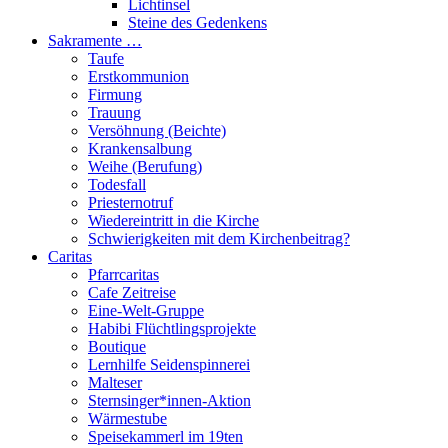
Lichtinsel
Steine des Gedenkens
Sakramente …
Taufe
Erstkommunion
Firmung
Trauung
Versöhnung (Beichte)
Krankensalbung
Weihe (Berufung)
Todesfall
Priesternotruf
Wiedereintritt in die Kirche
Schwierigkeiten mit dem Kirchenbeitrag?
Caritas
Pfarrcaritas
Cafe Zeitreise
Eine-Welt-Gruppe
Habibi Flüchtlingsprojekte
Boutique
Lernhilfe Seidenspinnerei
Malteser
Sternsinger*innen-Aktion
Wärmestube
Speisekammerl im 19ten