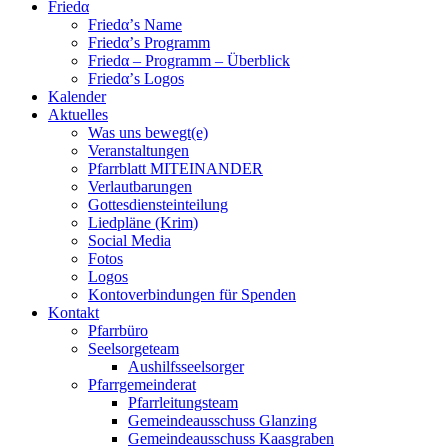
Friedα
Friedα’s Name
Friedα’s Programm
Friedα – Programm – Überblick
Friedα’s Logos
Kalender
Aktuelles
Was uns bewegt(e)
Veranstaltungen
Pfarrblatt MITEINANDER
Verlautbarungen
Gottesdiensteinteilung
Liedpläne (Krim)
Social Media
Fotos
Logos
Kontoverbindungen für Spenden
Kontakt
Pfarrbüro
Seelsorgeteam
Aushilfsseelsorger
Pfarrgemeinderat
Pfarrleitungsteam
Gemeindeausschuss Glanzing
Gemeindeausschuss Kaasgraben