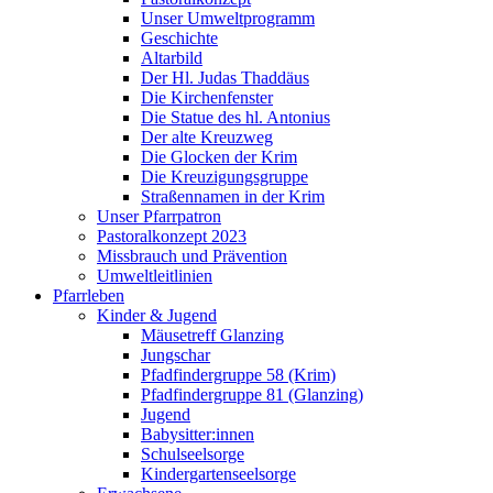
Unser Umweltprogramm
Geschichte
Altarbild
Der Hl. Judas Thaddäus
Die Kirchenfenster
Die Statue des hl. Antonius
Der alte Kreuzweg
Die Glocken der Krim
Die Kreuzigungsgruppe
Straßennamen in der Krim
Unser Pfarrpatron
Pastoralkonzept 2023
Missbrauch und Prävention
Umweltleitlinien
Pfarrleben
Kinder & Jugend
Mäusetreff Glanzing
Jungschar
Pfadfindergruppe 58 (Krim)
Pfadfindergruppe 81 (Glanzing)
Jugend
Babysitter:innen
Schulseelsorge
Kindergartenseelsorge