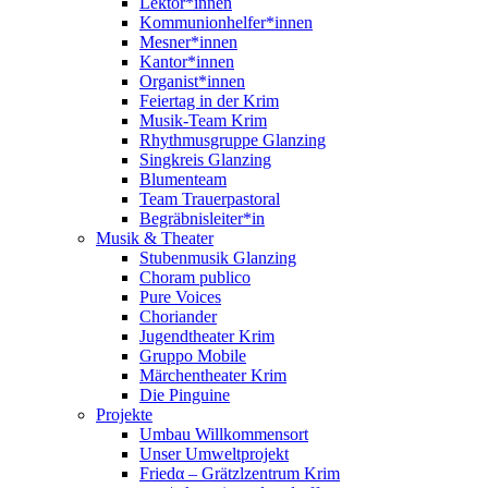
Lektor*innen
Kommunionhelfer*innen
Mesner*innen
Kantor*innen
Organist*innen
Feiertag in der Krim
Musik-Team Krim
Rhythmusgruppe Glanzing
Singkreis Glanzing
Blumenteam
Team Trauerpastoral
Begräbnisleiter*in
Musik & Theater
Stubenmusik Glanzing
Choram publico
Pure Voices
Choriander
Jugendtheater Krim
Gruppo Mobile
Märchentheater Krim
Die Pinguine
Projekte
Umbau Willkommensort
Unser Umweltprojekt
Friedα – Grätzlzentrum Krim