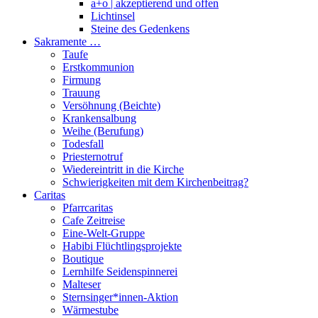
a+o | akzeptierend und offen
Lichtinsel
Steine des Gedenkens
Sakramente …
Taufe
Erstkommunion
Firmung
Trauung
Versöhnung (Beichte)
Krankensalbung
Weihe (Berufung)
Todesfall
Priesternotruf
Wiedereintritt in die Kirche
Schwierigkeiten mit dem Kirchenbeitrag?
Caritas
Pfarrcaritas
Cafe Zeitreise
Eine-Welt-Gruppe
Habibi Flüchtlingsprojekte
Boutique
Lernhilfe Seidenspinnerei
Malteser
Sternsinger*innen-Aktion
Wärmestube