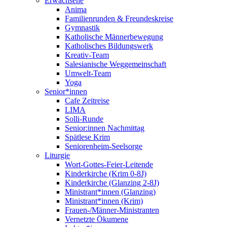
Erwachsene
Anima
Familienrunden & Freundeskreise
Gymnastik
Katholische Männerbewegung
Katholisches Bildungswerk
Kreativ-Team
Salesianische Weggemeinschaft
Umwelt-Team
Yoga
Senior*innen
Cafe Zeitreise
LIMA
Solli-Runde
Senior:innen Nachmittag
Spätlese Krim
Seniorenheim-Seelsorge
Liturgie
Wort-Gottes-Feier-Leitende
Kinderkirche (Krim 0-8J)
Kinderkirche (Glanzing 2-8J)
Ministrant*innen (Glanzing)
Ministrant*innen (Krim)
Frauen-/Männer-Ministranten
Vernetzte Ökumene