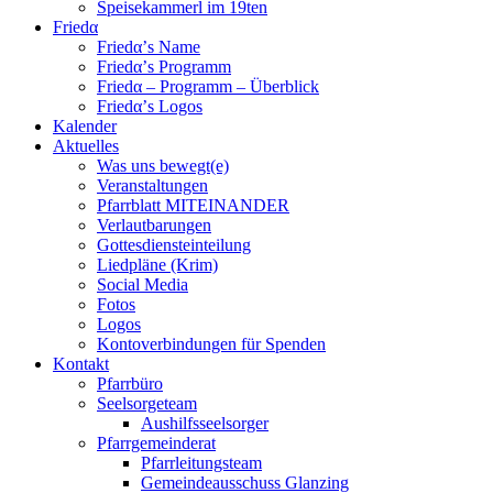
Speisekammerl im 19ten
Friedα
Friedα’s Name
Friedα’s Programm
Friedα – Programm – Überblick
Friedα’s Logos
Kalender
Aktuelles
Was uns bewegt(e)
Veranstaltungen
Pfarrblatt MITEINANDER
Verlautbarungen
Gottesdiensteinteilung
Liedpläne (Krim)
Social Media
Fotos
Logos
Kontoverbindungen für Spenden
Kontakt
Pfarrbüro
Seelsorgeteam
Aushilfsseelsorger
Pfarrgemeinderat
Pfarrleitungsteam
Gemeindeausschuss Glanzing