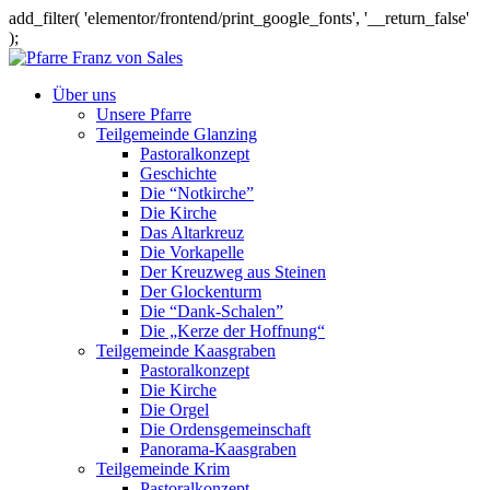
add_filter( 'elementor/frontend/print_google_fonts', '__return_false'
);
Über uns
Unsere Pfarre
Teilgemeinde Glanzing
Pastoralkonzept
Geschichte
Die “Notkirche”
Die Kirche
Das Altarkreuz
Die Vorkapelle
Der Kreuzweg aus Steinen
Der Glockenturm
Die “Dank-Schalen”
Die „Kerze der Hoffnung“
Teilgemeinde Kaasgraben
Pastoralkonzept
Die Kirche
Die Orgel
Die Ordensgemeinschaft
Panorama-Kaasgraben
Teilgemeinde Krim
Pastoralkonzept