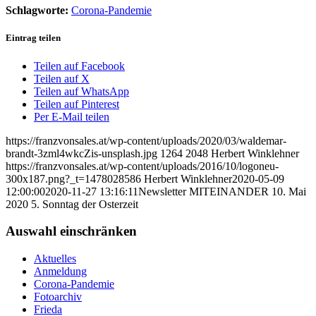
Schlagworte:
Corona-Pandemie
Eintrag teilen
Teilen auf Facebook
Teilen auf X
Teilen auf WhatsApp
Teilen auf Pinterest
Per E-Mail teilen
https://franzvonsales.at/wp-content/uploads/2020/03/waldemar-
brandt-3zml4wkcZis-unsplash.jpg
1264
2048
Herbert Winklehner
https://franzvonsales.at/wp-content/uploads/2016/10/logoneu-
300x187.png?_t=1478028586
Herbert Winklehner
2020-05-09
12:00:00
2020-11-27 13:16:11
Newsletter MITEINANDER 10. Mai
2020 5. Sonntag der Osterzeit
Auswahl einschränken
Aktuelles
Anmeldung
Corona-Pandemie
Fotoarchiv
Frieda