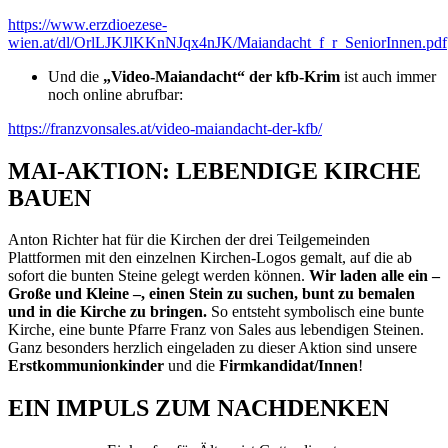
https://www.erzdioezese-
wien.at/dl/OrlLJKJlKKnNJqx4nJK/Maiandacht_f_r_SeniorInnen.pdf
Und die
„Video-Maiandacht“ der kfb-Krim
ist auch immer
noch online abrufbar:
https://franzvonsales.at/video-maiandacht-der-kfb/
MAI-AKTION: LEBENDIGE KIRCHE
BAUEN
Anton Richter hat für die Kirchen der drei Teilgemeinden
Plattformen mit den einzelnen Kirchen-Logos gemalt, auf die ab
sofort die bunten Steine gelegt werden können.
Wir laden alle ein –
Große und Kleine –, einen Stein zu suchen, bunt zu bemalen
und in die Kirche zu bringen.
So entsteht symbolisch eine bunte
Kirche, eine bunte Pfarre Franz von Sales aus lebendigen Steinen.
Ganz besonders herzlich eingeladen zu dieser Aktion sind unsere
Erstkommunionkinder
und die
Firmkandidat/Innen
!
EIN IMPULS ZUM NACHDENKEN