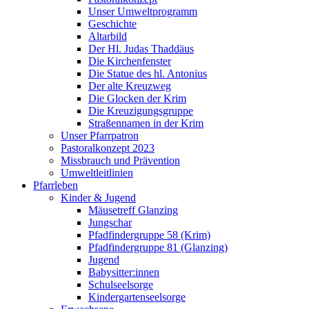
Unser Umweltprogramm
Geschichte
Altarbild
Der Hl. Judas Thaddäus
Die Kirchenfenster
Die Statue des hl. Antonius
Der alte Kreuzweg
Die Glocken der Krim
Die Kreuzigungsgruppe
Straßennamen in der Krim
Unser Pfarrpatron
Pastoralkonzept 2023
Missbrauch und Prävention
Umweltleitlinien
Pfarrleben
Kinder & Jugend
Mäusetreff Glanzing
Jungschar
Pfadfindergruppe 58 (Krim)
Pfadfindergruppe 81 (Glanzing)
Jugend
Babysitter:innen
Schulseelsorge
Kindergartenseelsorge