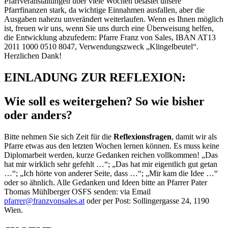
Pfarrveranstaltungen über viele Wochen belastet unsere
Pfarrfinanzen stark, da wichtige Einnahmen ausfallen, aber die
Ausgaben nahezu unverändert weiterlaufen. Wenn es Ihnen möglich
ist, freuen wir uns, wenn Sie uns durch eine Überweisung helfen,
die Entwicklung abzufedern: Pfarre Franz von Sales, IBAN AT13
2011 1000 0510 8047, Verwendungszweck „Klingelbeutel“.
Herzlichen Dank!
EINLADUNG ZUR REFLEXION:
Wie soll es weitergehen? So wie bisher
oder anders?
Bitte nehmen Sie sich Zeit für die
Reflexionsfragen
, damit wir als
Pfarre etwas aus den letzten Wochen lernen können. Es muss keine
Diplomarbeit werden, kurze Gedanken reichen vollkommen! „Das
hat mir wirklich sehr gefehlt …“; „Das hat mir eigentlich gut getan
…“; „Ich hörte von anderer Seite, dass …“; „Mir kam die Idee …“
oder so ähnlich. Alle Gedanken und Ideen bitte an Pfarrer Pater
Thomas Mühlberger OSFS senden: via Email
pfarrer@franzvonsales.at
oder per Post: Sollingergasse 24, 1190
Wien.