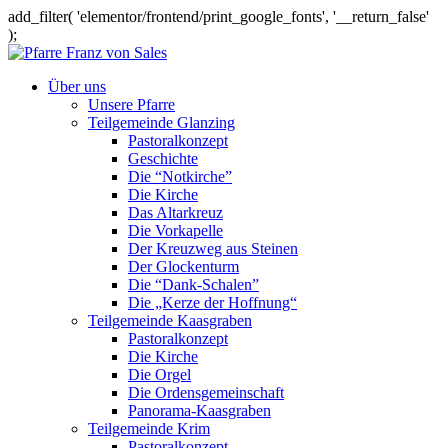
add_filter( 'elementor/frontend/print_google_fonts', '__return_false'
);
Über uns
Unsere Pfarre
Teilgemeinde Glanzing
Pastoralkonzept
Geschichte
Die “Notkirche”
Die Kirche
Das Altarkreuz
Die Vorkapelle
Der Kreuzweg aus Steinen
Der Glockenturm
Die “Dank-Schalen”
Die „Kerze der Hoffnung“
Teilgemeinde Kaasgraben
Pastoralkonzept
Die Kirche
Die Orgel
Die Ordensgemeinschaft
Panorama-Kaasgraben
Teilgemeinde Krim
Pastoralkonzept