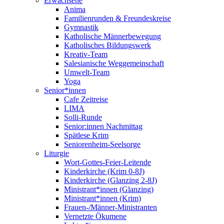
Erwachsene
Anima
Familienrunden & Freundeskreise
Gymnastik
Katholische Männerbewegung
Katholisches Bildungswerk
Kreativ-Team
Salesianische Weggemeinschaft
Umwelt-Team
Yoga
Senior*innen
Cafe Zeitreise
LIMA
Solli-Runde
Senior:innen Nachmittag
Spätlese Krim
Seniorenheim-Seelsorge
Liturgie
Wort-Gottes-Feier-Leitende
Kinderkirche (Krim 0-8J)
Kinderkirche (Glanzing 2-8J)
Ministrant*innen (Glanzing)
Ministrant*innen (Krim)
Frauen-/Männer-Ministranten
Vernetzte Ökumene