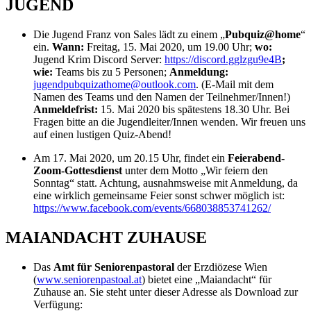
JUGEND
Die Jugend Franz von Sales lädt zu einem „
Pubquiz@home
“
ein.
Wann:
Freitag, 15. Mai 2020, um 19.00 Uhr;
wo:
Jugend Krim Discord Server:
https://discord.gglzgu9e4B
;
wie:
Teams bis zu 5 Personen;
Anmeldung:
jugendpubquizathome@outlook.com
. (E-Mail mit dem
Namen des Teams und den Namen der Teilnehmer/Innen!)
Anmeldefrist:
15. Mai 2020 bis spätestens 18.30 Uhr. Bei
Fragen bitte an die Jugendleiter/Innen wenden. Wir freuen uns
auf einen lustigen Quiz-Abend!
Am 17. Mai 2020, um 20.15 Uhr, findet ein
Feierabend-
Zoom-Gottesdienst
unter dem Motto „Wir feiern den
Sonntag“ statt. Achtung, ausnahmsweise mit Anmeldung, da
eine wirklich gemeinsame Feier sonst schwer möglich ist:
https://www.facebook.com/events/668038853741262/
MAIANDACHT ZUHAUSE
Das
Amt für Seniorenpastoral
der Erzdiözese Wien
(
www.seniorenpastoal.at
) bietet eine „Maiandacht“ für
Zuhause an. Sie steht unter dieser Adresse als Download zur
Verfügung: