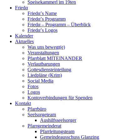
Speisekammerl im 19ten
Friedα
Friedα’s Name
Friedα’s Programm
Friedα – Programm – Überblick
Friedα’s Logos
Kalender
Aktuelles
Was uns bewegt(e)
Veranstaltungen
Pfarrblatt MITEINANDER
Verlautbarungen
Gottesdiensteinteilung
Liedpläne (Krim)
Social Media
Fotos
Logos
Kontoverbindungen für Spenden
Kontakt
Pfarrbüro
Seelsorgeteam
Aushilfsseelsorger
Pfarrgemeinderat
Pfarrleitungsteam
Gemeindeausschuss Glanzing