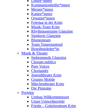
Lektor*innen
Kommunionhelfer*innen
Mesner*innen
Kantor*innen
Organist*innen
Feiertag in der Krim
Musik-Team Krim
Rhythmusgruppe Glanzing
Singkreis Glanzing
Blumenteam
Team Trauerpastoral
Begräbnisleiter*in
Musik & Theater
Stubenmusik Glanzing
Choram publico
Pure Voices
Choriander
Jugendtheater Krim
Gruppo Mobile
Märchentheater Krim
Die Pinguine
Projekte
Umbau Willkommensort
Unser Umweltprojekt
Friedα – Grätzlzentrum Krim