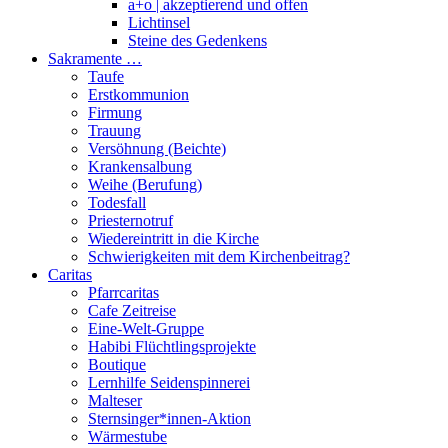
a+o | akzeptierend und offen
Lichtinsel
Steine des Gedenkens
Sakramente …
Taufe
Erstkommunion
Firmung
Trauung
Versöhnung (Beichte)
Krankensalbung
Weihe (Berufung)
Todesfall
Priesternotruf
Wiedereintritt in die Kirche
Schwierigkeiten mit dem Kirchenbeitrag?
Caritas
Pfarrcaritas
Cafe Zeitreise
Eine-Welt-Gruppe
Habibi Flüchtlingsprojekte
Boutique
Lernhilfe Seidenspinnerei
Malteser
Sternsinger*innen-Aktion
Wärmestube