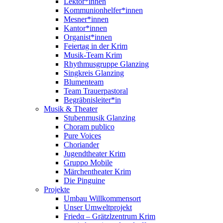
Lektor*innen
Kommunionhelfer*innen
Mesner*innen
Kantor*innen
Organist*innen
Feiertag in der Krim
Musik-Team Krim
Rhythmusgruppe Glanzing
Singkreis Glanzing
Blumenteam
Team Trauerpastoral
Begräbnisleiter*in
Musik & Theater
Stubenmusik Glanzing
Choram publico
Pure Voices
Choriander
Jugendtheater Krim
Gruppo Mobile
Märchentheater Krim
Die Pinguine
Projekte
Umbau Willkommensort
Unser Umweltprojekt
Friedα – Grätzlzentrum Krim