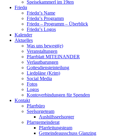
Speisekammerl im 19ten
Friedα
Friedα’s Name
Friedα’s Programm
Friedα – Programm – Überblick
Friedα’s Logos
Kalender
Aktuelles
Was uns bewegt(e)
Veranstaltungen
Pfarrblatt MITEINANDER
Verlautbarungen
Gottesdiensteinteilung
Liedpläne (Krim)
Social Media
Fotos
Logos
Kontoverbindungen für Spenden
Kontakt
Pfarrbüro
Seelsorgeteam
Aushilfsseelsorger
Pfarrgemeinderat
Pfarrleitungsteam
Gemeindeausschuss Glanzing