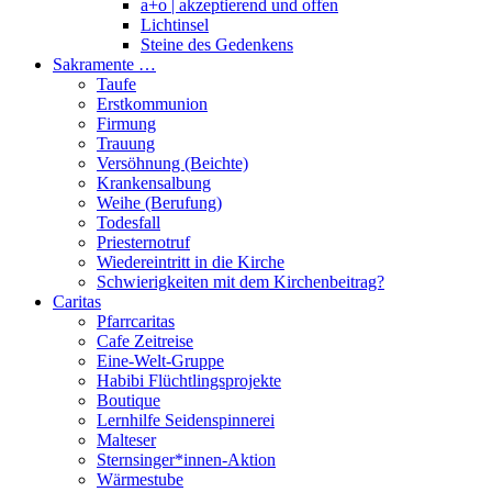
a+o | akzeptierend und offen
Lichtinsel
Steine des Gedenkens
Sakramente …
Taufe
Erstkommunion
Firmung
Trauung
Versöhnung (Beichte)
Krankensalbung
Weihe (Berufung)
Todesfall
Priesternotruf
Wiedereintritt in die Kirche
Schwierigkeiten mit dem Kirchenbeitrag?
Caritas
Pfarrcaritas
Cafe Zeitreise
Eine-Welt-Gruppe
Habibi Flüchtlingsprojekte
Boutique
Lernhilfe Seidenspinnerei
Malteser
Sternsinger*innen-Aktion
Wärmestube