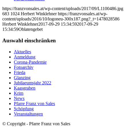
https://franzvonsales.at/wp-content/uploads/2017/09/L1100486.jpg
683
1024
Herbert Winklehner
https://franzvonsales.at/wp-
content/uploads/2016/10/logoneu-300x187.png?_t=1478028586
Herbert Winklehner
2017-09-29 15:34:59
2017-09-29
15:34:59
Oblatengebet
Auswahl einschränken
Aktuelles
Anmeldung
Corona-Pandemie
Fotoarchiv
Frieda
Glanzing
Jubilaeumsjahr 2022
Kaasgraben
Krim
News
Pfarre Franz von Sales
Schöpfung
Veranstaltungen
© Copyright - Pfarre Franz von Sales