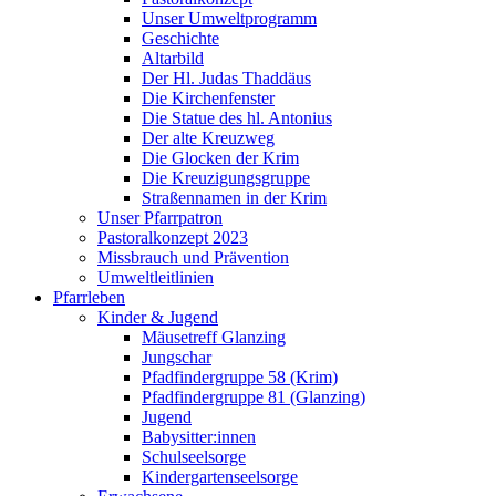
Unser Umweltprogramm
Geschichte
Altarbild
Der Hl. Judas Thaddäus
Die Kirchenfenster
Die Statue des hl. Antonius
Der alte Kreuzweg
Die Glocken der Krim
Die Kreuzigungsgruppe
Straßennamen in der Krim
Unser Pfarrpatron
Pastoralkonzept 2023
Missbrauch und Prävention
Umweltleitlinien
Pfarrleben
Kinder & Jugend
Mäusetreff Glanzing
Jungschar
Pfadfindergruppe 58 (Krim)
Pfadfindergruppe 81 (Glanzing)
Jugend
Babysitter:innen
Schulseelsorge
Kindergartenseelsorge