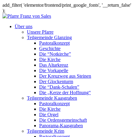
add_filter( 'elementor/frontend/print_google_fonts', '__return_false'
);
Über uns
Unsere Pfarre
Teilgemeinde Glanzing
Pastoralkonzept
Geschichte
Die “Notkirche”
Die Kirche
Das Altarkreuz
Die Vorkapelle
Der Kreuzweg aus Steinen
Der Glockenturm
Die “Dank-Schalen”
Die „Kerze der Hoffnung“
Teilgemeinde Kaasgraben
Pastoralkonzept
Die Kirche
Die Orgel
Die Ordensgemeinschaft
Panorama-Kaasgraben
Teilgemeinde Krim
Pastoralkonzept