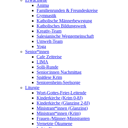
Erwachsene
Anima
Familienrunden & Freundeskreise
Gymnastik
Katholische Männerbewegung
Katholisches Bildungswerk
Kreativ-Team
Salesianische Weggemeinschaft
Umwelt-Team
Yoga
Senior*innen
Cafe Zeitreise
LIMA
Solli-Runde
Senior:innen Nachmittag
Spätlese Krim
Seniorenheim-Seelsorge
Liturgie
Wort-Gottes-Feier-Leitende
Kinderkirche (Krim 0-8J)
Kinderkirche (Glanzing 2-8J)
Ministrant*innen (Glanzing)
Ministrant*innen (Krim)
Frauen-/Männer-Ministranten
Vernetzte Ökumene